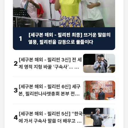
[세구본 해외 - 필리핀 최종] 뜨거운 말씀의
1
열풍, 필리핀을 감동으로 물들이다
[세구본 해외 - 필리핀 3신] 전 세
2
계 영적 지형 바꿀 ‘구속사’... 동남
아 교계 정상도 극찬
[세구본 해외 - 필리핀 6신] 세구
3
본, 필리핀나사렛총회 본부 전격
방문
[세구본 해외 - 필리핀 5신] “한국
4
에 가서 구속사 말씀 더 배우고 싶
어요”