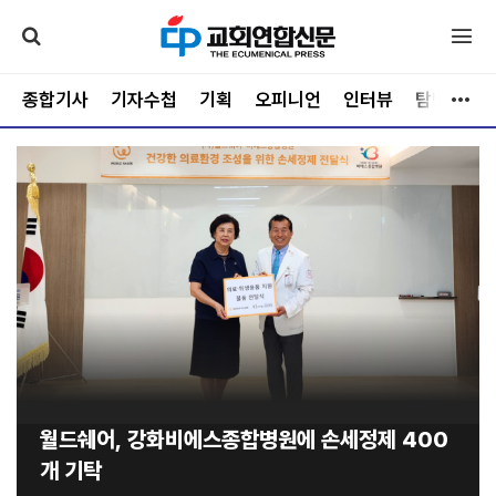
종합기사
기자수첩
기획
오피니언
인터뷰
탐방
문
월드쉐어, 강화비에스종합병원에 손세정제 400
개 기탁