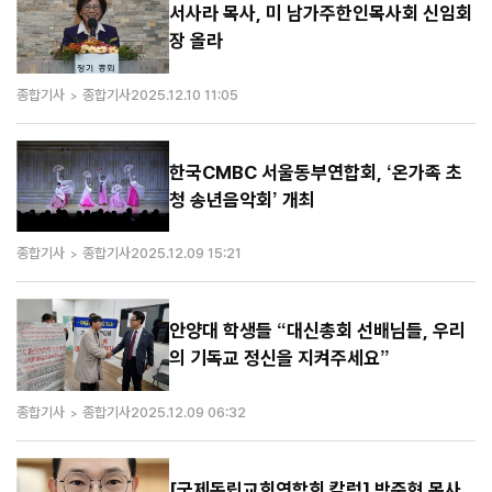
서사라 목사, 미 남가주한인목사회 신임회
장 올라
종합기사
종합기사
2025.12.10 11:05
한국CMBC 서울동부연합회, ‘온가족 초
청 송년음악회’ 개최
종합기사
종합기사
2025.12.09 15:21
안양대 학생들 “대신총회 선배님들, 우리
의 기독교 정신을 지켜주세요”
종합기사
종합기사
2025.12.09 06:32
[국제독립교회연합회 칼럼] 박준형 목사