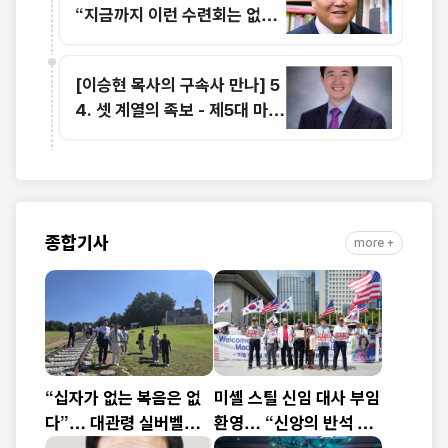
“지금까지 이런 수련회는 없었
습니다”
[이승현 목사의 구속사 만나] 5
4. 셋 계열의 족보 - 제5대 마할
랄렐(1)
종합기사
more +
“십자가 없는 복음은 없
미셸 스틸 신임 대사 부임
다”… 대관령 실버벨교
환영… “신앙의 반석 위
회 김은호 목사 특별초청
에 한미동맹 새 도약 기