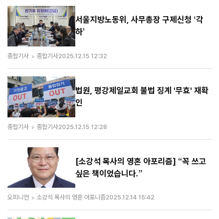
서울지방노동위, 사무총장 구제신청 ‘각
하’
종합기사
종합기사
2025.12.15 12:32
법원, 평강제일교회 불법 징계 '무효' 재확
인
종합기사
종합기사
2025.12.15 12:28
[소강석 목사의 영혼 아포리즘] “꼭 쓰고
싶은 책이었습니다.”
오피니언
소강석 목사의 영혼 아포니즘
2025.12.14 15:42