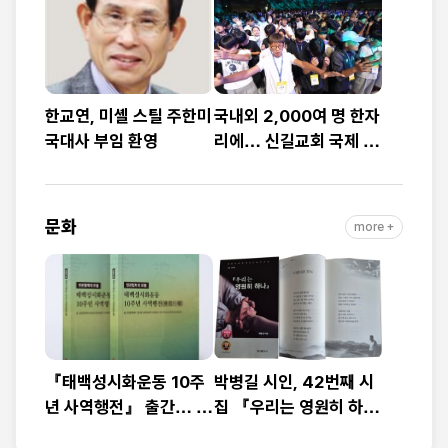
예배
대”
한교연, 미셸 스틸 주한미
국내외 2,000여 명 한자
국대사 부임 환영
리에… 신길교회 국제 청
소년·청년 성령콘퍼런스
성료
문화
more +
『태백성시화운동 10주
박병길 시인, 42번째 시
년 사역행전』 출간… 교
집 『우리는 영원히 하
회연합·민관협력 10년 발
나』 출간