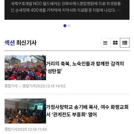
국제구호개발 NGO 월드쉐어는 강화비에스종합병원에 의료 위생용품
인 손세정제 400개를 기탁하며 지역사회 의료환경 지원에 나섰다. 전
달식은 지난달 26일 강화비에스종합병원 세미나실에서 열렸으며, 월드
쉐어 최순자 이사장과 강화비에스종합병원 김종영 병원장을 비롯한 양
기관 관계자들이 참석했다. 이번에 기탁된 손세정제는 병원 의료진과 내
원 환자들의 감염 예방 및 위생관리를 위해 활용될 예정이다. 양 기관은
섹션
최신기사
이번 나눔을 계기로 지역사회를 위한 다양한 사회공헌 활동을 지속적으
로 이어갈 계획이다. 강화비에스종합병원 김종영 병원장은 “병원을 이
용하는 환자와 의료진 모두에게 큰 도움을 주신 월드쉐어에 감사드린다.
특히 감염병 예방의 중요성이 더욱 커진 요즘, 이번 기탁이 병원 위생 관
거리의 축복, 노숙인들과 함께한 감격의
리에 실질적인 도움이 될 것으로 기대한다”고 말했다. 한편 월드쉐어는
‘성탄절’
전 세계 20여 개국에서 그룹홈, 해외아동결연, 교...
종합기사
종합기사
2025.12.16 14:52
가정사랑학교 송기배 목사, 여수 화평교회
서 '관계전도 부흥회' 열어
종합기사
2025.12.16 11:46