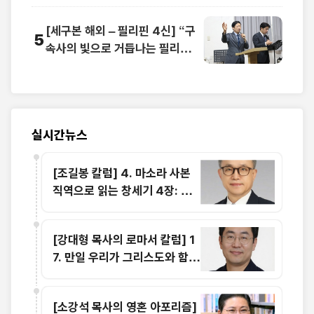
[세구본 해외 – 필리핀 4신] “구
5
속사의 빛으로 거듭나는 필리
핀”… 영적 대변혁 선포
실시간뉴스
[조길봉 칼럼] 4. 마소라 사본
직역으로 읽는 창세기 4장: 죄
의 웅크림과 에핳의 이름을 부르
는 희생물의 단
[강대형 목사의 로마서 칼럼] 1
7. 만일 우리가 그리스도와 함께
죽었으면 또한 그와 함께 살 줄
을 믿노니 (롬 6:8-9)
[소강석 목사의 영혼 아포리즘]