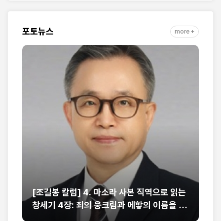
자취 담아
포토뉴스
more +
는
[강대형 목사의 로마서 칼럼] 17. 만일 우리가
[
부
그리스도와 함께 죽었으면 또한 그와 함께 살
런
줄을 믿노니 (롬 6:8-9)