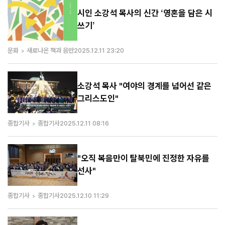
시인 소강석 목사의 신간 ‘영혼을 담은 시
쓰기’
문화
새로나온 책과 음반
2025.12.11 23:20
소강석 목사 "여야의 경계를 넘어선 같은
그리스도인"
종합기사
종합기사
2025.12.11 08:16
"오직 복음만이 탈북민에 진정한 자유를
선사"
종합기사
종합기사
2025.12.10 11:29