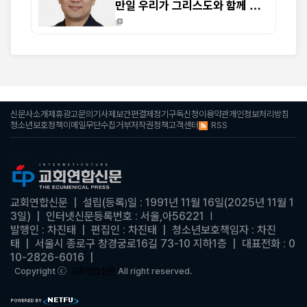
만일 우리가 그리스도와 함께 죽
었으면 또한 그와 함께 살 줄을 믿
노니 (롬 6:8-9)
신문사소개
제휴광고문의
기사제보
간편결제
정기구독신청
이용약관
개인정보처리방침
RSS
청소년보호정책
이메일무단수집거부
저작권정책
고객센터
교회연합신문
| 설립(등록
일 : 1991년 11월 16일(2025년 11월 1
)
3일)
|
인터넷신문등록번호 : 서울,아56221
|
발행인 : 차진태 |
편집인 : 차진태
|
청소년보호책임자 : 차진
태
| 서울시 종로구 창경궁로16길 73-10 지하1층 | 대표전화 : 0
10-2826-6016
|
Copyright ⓒ
교회연합신문
All right reserved.