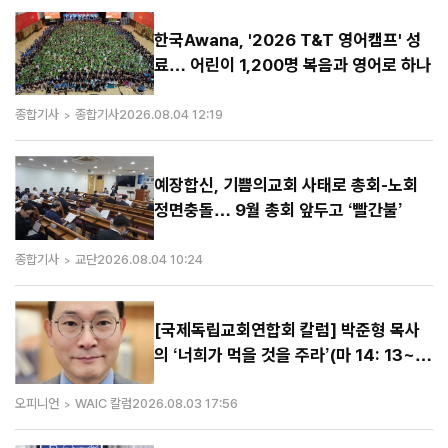
한국Awana, '2026 T&T 영어캠프' 성
료… 어린이 1,200명 복음과 영어로 하나
종합기사
종합기사
2026.08.04 12:19
예장합신, 기쁨의교회 사태로 총회-노회
정면충돌… 9월 총회 앞두고 ‘빨간불’
종합기사
교단
2026.08.04 10:24
[국제독립교회연합회 칼럼] 박준형 목사
의 ‘너희가 먹을 것을 주라’(마 14: 13~2
1)
오피니언
WAIC 칼럼
2026.08.03 17:56