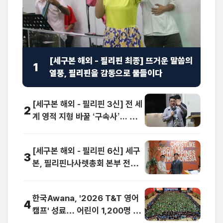
[세구본 해외 - 필리핀 최종] 뜨거운 말씀의
1
열풍, 필리핀을 감동으로 물들이다
[세구본 해외 - 필리핀 3신] 전 세
2
계 영적 지형 바꿀 ‘구속사’... 동남
아 교계 정상도 극찬
[세구본 해외 - 필리핀 6신] 세구
3
본, 필리핀나사렛총회 본부 전격
방문
한국Awana, '2026 T&T 영어
4
캠프' 성료… 어린이 1,200명 복
음과 영어로 하나