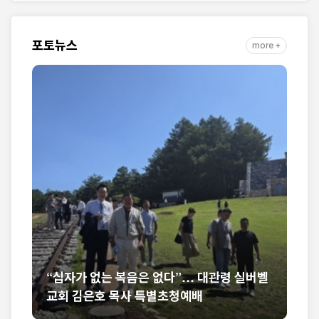
자취 담아
포토뉴스
more +
국
“십자가 없는 복음은 없다”… 대관령 실버벨
미
교회 김은호 목사 특별초청예배
석