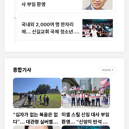
사 부임 환영
국내외 2,000여 명 한자리
에… 신길교회 국제 청소년·청
년 성령콘퍼런스 성료
종합기사
more +
“십자가 없는 복음은 없
미셸 스틸 신임 대사 부임
다”… 대관령 실버벨교
환영… “신앙의 반석 위
회 김은호 목사 특별초청
에 한미동맹 새 도약 기