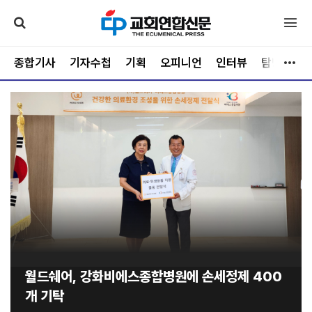
종합기사
기자수첩
기획
오피니언
인터뷰
탐방
문
월드쉐어, 강화비에스종합병원에 손세정제 400
개 기탁