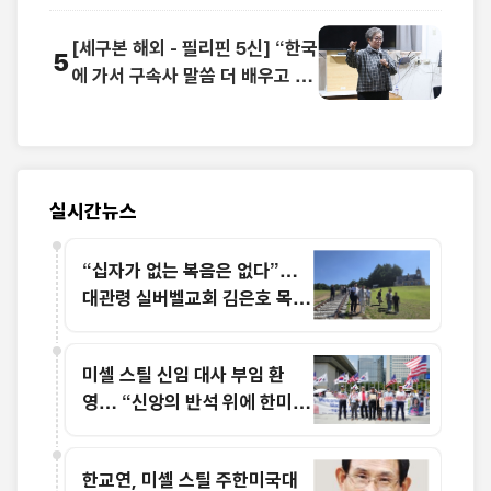
[세구본 해외 - 필리핀 5신] “한국
5
에 가서 구속사 말씀 더 배우고 싶
어요”
실시간뉴스
“십자가 없는 복음은 없다”…
대관령 실버벨교회 김은호 목사
특별초청예배
미셸 스틸 신임 대사 부임 환
영… “신앙의 반석 위에 한미동
맹 새 도약 기대”
한교연, 미셸 스틸 주한미국대