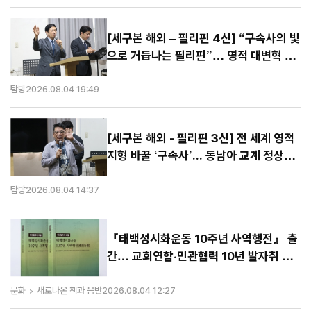
[세구본 해외 – 필리핀 4신] “구속사의 빛
으로 거듭나는 필리핀”… 영적 대변혁 선
포
탐방
2026.08.04 19:49
[세구본 해외 - 필리핀 3신] 전 세계 영적
지형 바꿀 ‘구속사’... 동남아 교계 정상도
극찬
탐방
2026.08.04 14:37
『태백성시화운동 10주년 사역행전』 출
간… 교회연합·민관협력 10년 발자취 담
아
문화
새로나온 책과 음반
2026.08.04 12:27