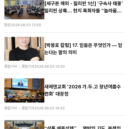
[세구본 해외 - 필리핀 1신] ‘구속사 태풍’
필리핀 상륙… 현지 목회자들 “놀라움을
넘어선 충격”
탐방
2026.08.03 13:05
[박용호 칼럼] 17. 믿음은 무엇인가 — 믿
는다는 말의 의미
종합기사
종합기사
2026.08.03 10:20
새에덴교회 ‘2026 가.두.고 장년여름수
련회’ 대장정
종합기사
종합기사
2026.08.02 16:32
“샬롬 예루살렘”… 열방의 기도, 분쟁의