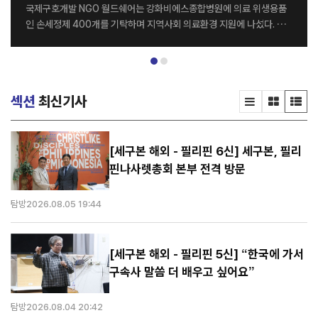
국제구호개발 NGO 월드쉐어는 강화비에스종합병원에 의료 위생용품
인 손세정제 400개를 기탁하며 지역사회 의료환경 지원에 나섰다. 전
달식은 지난달 26일 강화비에스종합병원 세미나실에서 열렸으며, 월드
쉐어 최순자 이사장과 강화비에스종합병원 김종영 병원장을 비롯한 양
기관 관계자들이 참석했다. 이번에 기탁된 손세정제는 병원 의료진과 내
원 환자들의 감염 예방 및 위생관리를 위해 활용될 예정이다. 양 기관은
섹션
최신기사
이번 나눔을 계기로 지역사회를 위한 다양한 사회공헌 활동을 지속적으
로 이어갈 계획이다. 강화비에스종합병원 김종영 병원장은 “병원을 이
용하는 환자와 의료진 모두에게 큰 도움을 주신 월드쉐어에 감사드린다.
특히 감염병 예방의 중요성이 더욱 커진 요즘, 이번 기탁이 병원 위생 관
[세구본 해외 - 필리핀 6신] 세구본, 필리
리에 실질적인 도움이 될 것으로 기대한다”고 말했다. 한편 월드쉐어는
핀나사렛총회 본부 전격 방문
전 세계 20여 개국에서 그룹홈, 해외아동결연, 교...
탐방
2026.08.05 19:44
[세구본 해외 - 필리핀 5신] “한국에 가서
구속사 말씀 더 배우고 싶어요”
탐방
2026.08.04 20:42