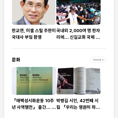
예배
대”
한교연, 미셸 스틸 주한미
국내외 2,000여 명 한자
국대사 부임 환영
리에… 신길교회 국제 청
소년·청년 성령콘퍼런스
성료
문화
more +
『태백성시화운동 10주
박병길 시인, 42번째 시
년 사역행전』 출간… 교
집 『우리는 영원히 하
회연합·민관협력 10년 발
나』 출간