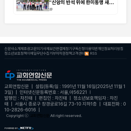
“신앙의 반석 위에 한미동맹 새
도약 기대”
신문사소개
제휴광고문의
기사제보
간편결제
정기구독신청
이용약관
개인정보처리방침
RSS
청소년보호정책
이메일무단수집거부
저작권정책
고객센터
교회연합신문
| 설립(등록
일 : 1991년 11월 16일(2025년 11월 1
)
3일)
|
인터넷신문등록번호 : 서울,아56221
|
발행인 : 차진태 |
편집인 : 차진태
|
청소년보호책임자 : 차진
태
| 서울시 종로구 창경궁로16길 73-10 지하1층 | 대표전화 : 0
10-2826-6016
|
Copyright ⓒ
교회연합신문
All right reserved.