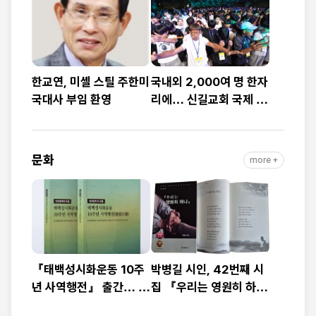
예배
대”
한교연, 미셸 스틸 주한미
국내외 2,000여 명 한자
국대사 부임 환영
리에… 신길교회 국제 청
소년·청년 성령콘퍼런스
성료
문화
more +
『태백성시화운동 10주
박병길 시인, 42번째 시
년 사역행전』 출간… 교
집 『우리는 영원히 하
회연합·민관협력 10년 발
나』 출간