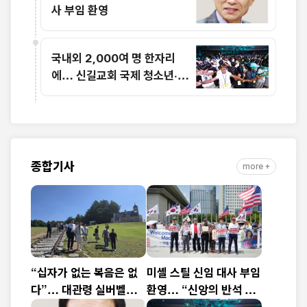
사 부임 환영
국내외 2,000여 명 한자리
에… 신길교회 국제 청소년·청
년 성령콘퍼런스 성료
종합기사
more +
“십자가 없는 복음은 없
미셸 스틸 신임 대사 부임
다”… 대관령 실버벨교
환영… “신앙의 반석 위
회 김은호 목사 특별초청
에 한미동맹 새 도약 기