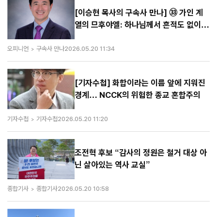
[이승현 목사의 구속사 만나] ㉝ 가인 계
열의 므후야엘: 하나님께서 흔적도 없이
쓸어버린 자
오피니언
구속사 만나
2026.05.20 11:34
[기자수첩] 화합이라는 이름 앞에 지워진
경계… NCCK의 위험한 종교 혼합주의
기자수첩
기자수첩
2026.05.20 11:20
조전혁 후보 “감사의 정원은 철거 대상 아
닌 살아있는 역사 교실”
종합기사
종합기사
2026.05.20 10:58