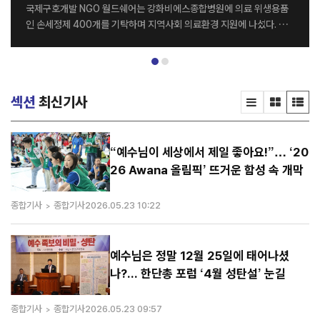
국제구호개발 NGO 월드쉐어는 강화비에스종합병원에 의료 위생용품
인 손세정제 400개를 기탁하며 지역사회 의료환경 지원에 나섰다. 전
달식은 지난달 26일 강화비에스종합병원 세미나실에서 열렸으며, 월드
쉐어 최순자 이사장과 강화비에스종합병원 김종영 병원장을 비롯한 양
기관 관계자들이 참석했다. 이번에 기탁된 손세정제는 병원 의료진과 내
원 환자들의 감염 예방 및 위생관리를 위해 활용될 예정이다. 양 기관은
섹션
최신기사
이번 나눔을 계기로 지역사회를 위한 다양한 사회공헌 활동을 지속적으
로 이어갈 계획이다. 강화비에스종합병원 김종영 병원장은 “병원을 이
용하는 환자와 의료진 모두에게 큰 도움을 주신 월드쉐어에 감사드린다.
특히 감염병 예방의 중요성이 더욱 커진 요즘, 이번 기탁이 병원 위생 관
“예수님이 세상에서 제일 좋아요!”… ‘20
리에 실질적인 도움이 될 것으로 기대한다”고 말했다. 한편 월드쉐어는
26 Awana 올림픽’ 뜨거운 함성 속 개막
전 세계 20여 개국에서 그룹홈, 해외아...
종합기사
종합기사
2026.05.23 10:22
예수님은 정말 12월 25일에 태어나셨
나?... 한단총 포럼 ‘4월 성탄설’ 눈길
종합기사
종합기사
2026.05.23 09:57