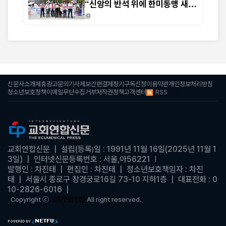
“신앙의 반석 위에 한미동맹 새
도약 기대”
신문사소개
제휴광고문의
기사제보
간편결제
정기구독신청
이용약관
개인정보처리방침
RSS
청소년보호정책
이메일무단수집거부
저작권정책
고객센터
교회연합신문
| 설립(등록
일 : 1991년 11월 16일(2025년 11월 1
)
3일)
|
인터넷신문등록번호 : 서울,아56221
|
발행인 : 차진태 |
편집인 : 차진태
|
청소년보호책임자 : 차진
태
| 서울시 종로구 창경궁로16길 73-10 지하1층 | 대표전화 : 0
10-2826-6016
|
Copyright ⓒ
교회연합신문
All right reserved.