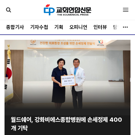
종합기사
기자수첩
기획
오피니언
인터뷰
탐방
문
월드쉐어, 강화비에스종합병원에 손세정제 400
개 기탁