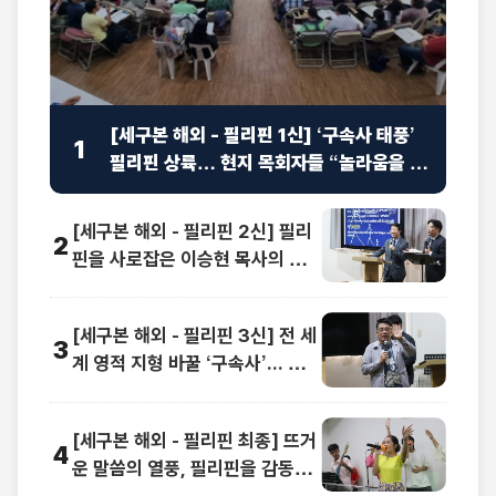
[세구본 해외 - 필리핀 1신] ‘구속사 태풍’
1
필리핀 상륙… 현지 목회자들 “놀라움을 넘
어선 충격”
[세구본 해외 - 필리핀 2신] 필리
2
핀을 사로잡은 이승현 목사의 맞
춤 강연 “족보가 보여요”
[세구본 해외 - 필리핀 3신] 전 세
3
계 영적 지형 바꿀 ‘구속사’... 동남
아 교계 정상도 극찬
[세구본 해외 - 필리핀 최종] 뜨거
4
운 말씀의 열풍, 필리핀을 감동으
로 물들이다