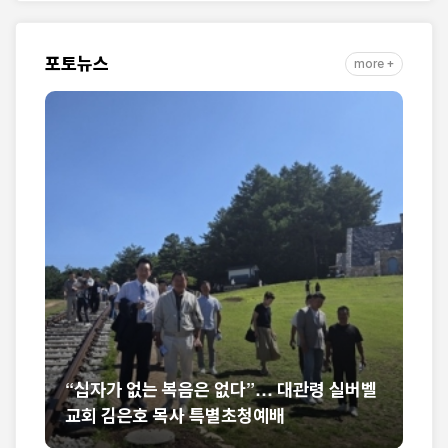
자취 담아
포토뉴스
more +
관령 실버벨
미셸 스틸 신임 대사 부임 환영… “신앙의 반
석 위에 한미동맹 새 도약 기대”