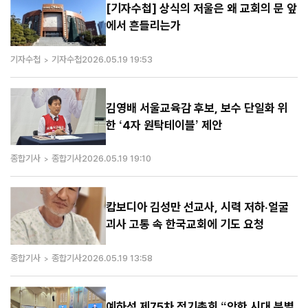
[기자수첩] 상식의 저울은 왜 교회의 문 앞
에서 흔들리는가
기자수첩
기자수첩
2026.05.19 19:53
김영배 서울교육감 후보, 보수 단일화 위
한 ‘4자 원탁테이블’ 제안
종합기사
종합기사
2026.05.19 19:10
캄보디아 김성만 선교사, 시력 저하·얼굴
괴사 고통 속 한국교회에 기도 요청
종합기사
종합기사
2026.05.19 13:58
예하성 제75차 정기총회 “악한 시대 분별