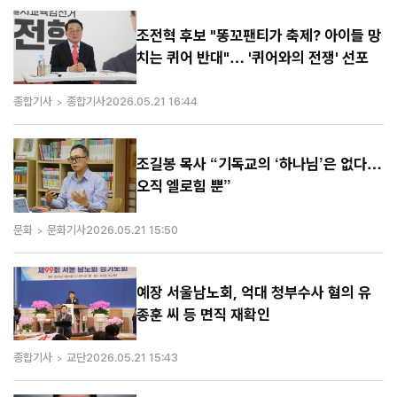
조전혁 후보 "똥꼬팬티가 축제? 아이들 망
치는 퀴어 반대"… '퀴어와의 전쟁' 선포
종합기사
종합기사
2026.05.21 16:44
조길봉 목사 “기독교의 ‘하나님’은 없다…
오직 엘로힘 뿐”
문화
문화기사
2026.05.21 15:50
예장 서울남노회, 억대 청부수사 혐의 유
종훈 씨 등 면직 재확인
종합기사
교단
2026.05.21 15:43