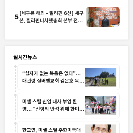
[세구본 해외 - 필리핀 6신] 세구
5
본, 필리핀나사렛총회 본부 전격
방문
실시간뉴스
“십자가 없는 복음은 없다”…
대관령 실버벨교회 김은호 목사
특별초청예배
미셸 스틸 신임 대사 부임 환
영… “신앙의 반석 위에 한미동
맹 새 도약 기대”
한교연, 미셸 스틸 주한미국대