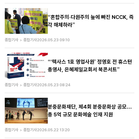
“혼합주의·다원주의 늪에 빠진 NCCK, 즉
각 해체하라”
종합기사
종합기사
2026.05.23 09:10
“‘텍사스 1호 영업사원’ 정영호 전 휴스턴
총영사, 은혜제일교회서 북콘서트”
종합기사
종합기사
2026.05.23 08:24
분중문화재단, 제4회 분중문화상 공모…
총 5억 규모 문화예술 인재 지원
종합기사
종합기사
2026.05.22 13:20