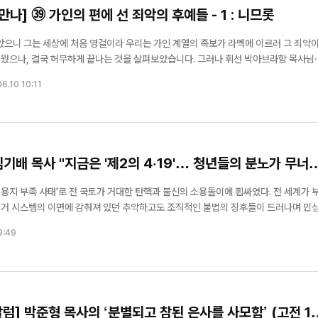
나] ㊴ 가인의 편에 선 죄악의 후예들 - 1 : 니므롯
영걸이라 우리는 가인 계열의 족보가 라멕에 이르러 그 죄악이 관
웠으나, 결국 허무하게 끝나는 것을 살펴보았습니다. 그러나 휘선 박아브라함 목사님
에서 가인 계열의 족보는 영적으로 볼 때, 니므롯, 이스마엘, 그리고 에서에게 연결
6.10 10:11
육적인 ...
김기배 목사 "지금은 '제2의 4·19'… 청년들의 분노가 무너
용지 부족 사태'로 전 국토가 거대한 탄핵과 불신의 소용돌이에 휩싸였다. 전 세계가 
선거 시스템의 이면에 감춰져 있던 추악하고도 조직적인 불법의 징후들이 드러나며 민
국을 수습하기는커녕 진영 싸움에 매몰되어 있고, 환율은 미친 듯이 폭등해 민생 경제는
9:49
설상...
] 박준형 목사의 ‘분별되고 참된 은사를 사모함’ (고전 14