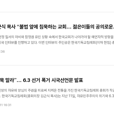
근식 목사 “불법 앞에 침묵하는 교회… 젊은이들의 공의로운
 헌정 질서의 마비와 참정권 유린 상황 속에서 한국교회가 나아가야 할 예언자적 방향을
이번 인터뷰의 주인공은 한국기독교침례회(이하 한침) 총회
적인 규모로만 보면 그리 크지 않은 교단처럼 보일 수 있으나, 국가 권력으로부터의 교
:36
..
묵 말라”… 6.3 선거 폭거 시국선언문 발표
신앙의 자유와 양심의 주권을 피로써 지켜온 전통을 가진 한국기독교침례회 총회가 작
3 지
한 시국선언문을 전격 발표했다. 이번 선언은 개교회의 자율성과 신앙 양심을 중시하
11 16:31
한 세상 권력과 ...