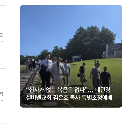
공
 시
관령
미셸 스틸 신임 대사 부임 환영… “신앙
예배
의 반석 위에 한미동맹 새 도약 기대”
권