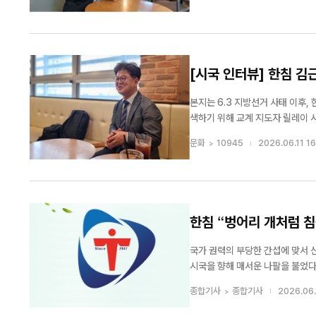
들이 만천하에 드러나며 민...
[시국 인터뷰] 한침 김
침에 응답하라”
본지는 6.3 지방선거 사태 이후,
색하기 위해 교계 지도자 릴레이 시국 인터뷰를 진행하고 있다. 
의장 김근식 목사다. 한침은 외형
문화
10945
2026.06.11 16
독립과 성경적 자유를 사수해 온 정.
한침 “벙어리 개처럼 침
국가 권력의 부당한 간섭에 맞서 
시국을 향해 매서운 나팔을 불었다. 한국기독교침례회(총회의장 김근식 목사)는 지난 11일, 자유민주주의의 위기와 6.
방선거 부정 의혹을 정면으로 겨냥
종합기사
종합기사
2026.06.
침례교단이 교단의 이름을 걸고 불의