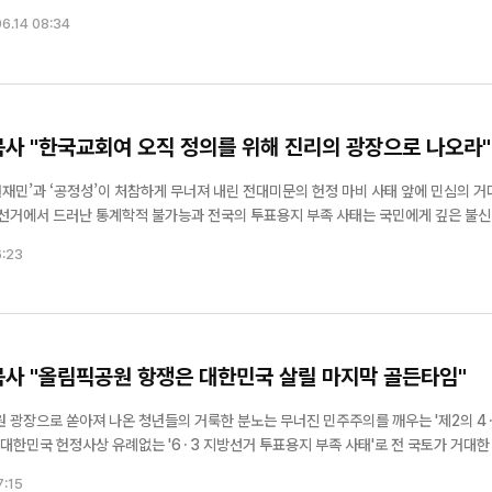
청행사를 섬겼거든요. 3시간이 넘는 행사는 저뿐만 아니라 구순을 훌쩍 넘긴 한국전
6.14 08:34
목사 "한국교회여 오직 정의를 위해 진리의 광장으로 나오라"
재민’과 ‘공정성’이 처참하게 무너져 내린 전대미문의 헌정 마비 사태 앞에 민심의 거
지방선거에서 드러난 통계학적 불가능과 전국의 투표용지 부족 사태는 국민에게 깊은 불
들은 갈등을 조정하고 민생을 돌봐야 할 본연의 임무를 망각한 채 진영 논리에 갇혀 
6:23
실종된...
목사 "올림픽공원 항쟁은 대한민국 살릴 마지막 골든타임"
원 광장으로 쏟아져 나온 청년들의 거룩한 분노는 무너진 민주주의를 깨우는 '제2의 4·
계에 자랑하던 첨단 선거 시스템의 이면에 감춰져 있던 추악하고도 조직적인 불법의 징
7:15