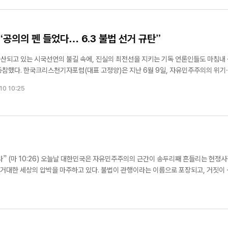
의의 펜 들었다… 6.3 불법 선거 규탄”
산되고 있는 시국선언의 불길 속에, 진실의 최전선을 지키는 기독 언론인들도 마침내 
일, 자유민주주의의 위기와
는 교회 탄압 시국을 규탄하는 시국선언문을 발표했다. 이번 선언은 교단과 기관을 넘어
10 10:25
...
명 한자리에… 신길교
“십자가 없는 복음은 없다”… 대
 송두리째 흔들리는 헌정사적
 성령콘퍼런스 성료
실버벨교회 김은호 목사 특별초청
 거대한 세상의 압박을 마주하고 있다. 불법이 관행이라는 이름으로 포장되고, 거짓이 
.