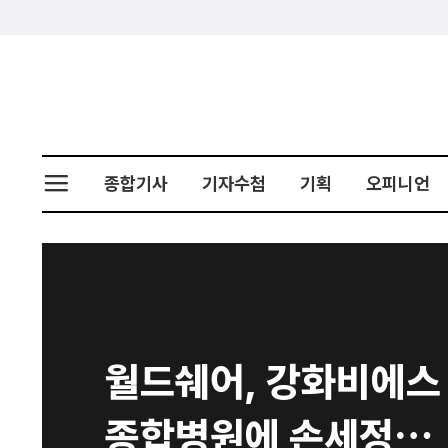
종합기사
기자수첩
기획
오피니언
월드쉐어, 강화비에스
종합병원에 손세정제