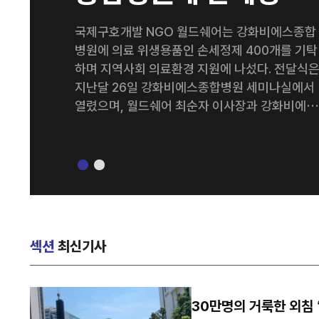
400개 기탁
국제구호개발 NGO 월드쉐어는 강화비에스종합
병원에 의료 위생용품인 손세정제 400개를 기탁
하며 지역사회 의료환경 지원에 나섰다. 전달식
지난달 26일 강화비에스종합병원 세미나실에서
열렸으며, 월드쉐어 최순자 이사장과 강화비에스
종합병원 김종영 병원장을 비롯한 양 기관 관계
들이 참석했다. 이번에 기탁된 손세정제는 병원 의
료진과 내원 환자들의 감염 예방 및 위생관리를 
해 활용될 예정이다. 양 기관은 이번 나눔을 계기
로 지역사회를 위한 다양한 사회공헌 활동을 지
적으로 이어갈 계획이다. 강화비에스종합병원 김
종영 병원장은 “병원을 이용하는 환자와 의료진
섹션
최신기사
모두에게 큰 도움을 주신 월드쉐어에 감사드린다
특히 감염병 예방의 중요성이 더욱 커진 요즘, 이
번 기탁이 병원 위생 관리에 실질적인 도움이 될
30만명의 거룩한 외침 
것으로 기대한다”고 말했다. 한편 월드쉐어는 전