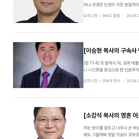
러나 성경은 인생의 가장 본질적이
가 가리어짐을 받는 사람들은 복이
오피니언
WAIC 칼럼
2026.0
젠가 영원한 심판주이신 ...
[이승현 목사의 구속사 
예들(1)
(창 11:4) 또 말하되 자, 성과
니 니므롯을 중심으로 한 인본주의 세력은 시날 평지에 모여 바벨탑을 쌓기 시작했습니다. 이 사건은 단순한 건축 공사가 아
니라, 하나님을 향한 인간의 조직적
오피니언
구속사 만나
2026.0
바벨탑을 쌓은 목적 (1) ...
[소강석 목사의 영혼 아
저는 방미를 앞두고 너무나 큰 부담
에도 그럴까봐 정말 가슴이 조마조