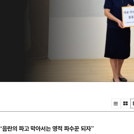
은
자
위
속
.
“음란의 파고 막아서는 영적 파수꾼 되자”