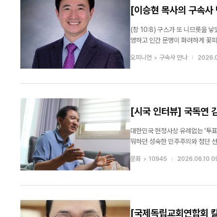
[이승현 목사의 구속사 만
(창 10:8) 구스가 또 니므롯을 낳았으니 그는 세상에 처음 
영하고 인간 문명이 화려하게 꽃피
는 「창세기의 족보」 106페이지
오피니언
구속사 만나
2026.0
말씀하고 있습니다. “성경은 가인의 
[시국 인터뷰] 국독연 
민주주의 깨울 것"
대한민국 헌정사상 유례없는 '투표
워하던 성숙한 민주주의와 첨단 
폭발 직전이다. 여야 정치권은 파
문화
10945
2026.06.10 0
네수엘라식 붕괴를 경고하고 있다. 
[국제독립교회연합회 칼럼