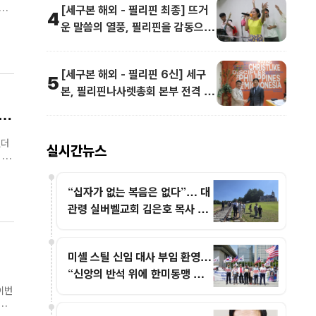
[세구본 해외 - 필리핀 최종] 뜨거
 죄
4
운 말씀의 열풍, 필리핀을 감동으로
 언
물들이다
[세구본 해외 - 필리핀 6신] 세구
5
본, 필리핀나사렛총회 본부 전격 방
문
 후
였더
실시간뉴스
.
“십자가 없는 복음은 없다”… 대
관령 실버벨교회 김은호 목사 특
별초청예배
미셸 스틸 신임 대사 부임 환영…
“신앙의 반석 위에 한미동맹 새
도약 기대”
이번
에