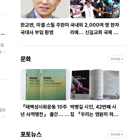
한교연, 미셸 스틸 주한미
국내외 2,000여 명 한자
 외
국대사 부임 환영
리에… 신길교회 국제 청
소년·청년 성령콘퍼런스
 모
성료
문화
회의
more +
『태백성시화운동 10주
박병길 시인, 42번째 시
금의
년 사역행전』 출간… 교
집 『우리는 영원히 하
회연합·민관협력 10년 발
나』 출간
는
자취 담아
포토뉴스
more +