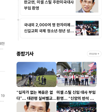
한교연, 미셸 스틸 주한미국대사
 참
부임 환영
국내외 2,000여 명 한자리에…
신길교회 국제 청소년·청년 성령
콘퍼런스 성료
대한
신과
종합기사
more +
권력
“십자가 없는 복음은 없
미셸 스틸 신임 대사 부임
19
다”… 대관령 실버벨교회
환영… “신앙의 반석 위
김은호 목사 특별초청예
에 한미동맹 새 도약 기
후
배
대”