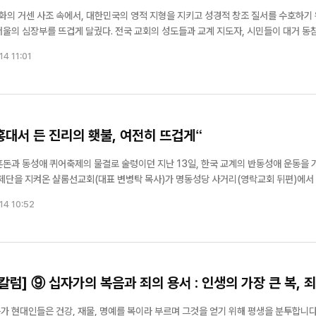
의 거센 사조 속에서, 대한민국의 영적 지형을 지키고 성경적 창조 질서를 수호하기 
 전국 교회의 성도들과 교계 지도자, 시민들이 대거 동참한
회’가 지난 6월 13일 주일 앞둔 토요일 정오, 서울시의회 앞에서 숭례문에 이르는 세
14 11:01
.
 홍대서 든 진리의 횃불, 여전히 뜨겁게“
혼돈과 동성애 퀴어축제의 물결로 술렁이던 지난 13일, 한국 교계의 반동성애 운동을 
 제단을 지켜온 샬롬선교회(대표 변병탁 목사)가 명동성당 사거리(영락교회 뒤편)에서
 비롯한 대형 연합체들이 반퀴어 전면에 나서
14 10:52
한...
럼] ⑨ 십자가의 복음과 죄의 용서 : 인생의 가장 큰 복, 죄
합니다. 그