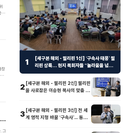
위
종대
[세구본 해외 - 필리핀 1신] ‘구속사 태풍’ 필
1
리핀 상륙… 현지 목회자들 “놀라움을 넘어
가장
선 충격”
 대
[세구본 해외 - 필리핀 2신] 필리핀
2
을 사로잡은 이승현 목사의 맞춤 강
연 “족보가 보여요”
[세구본 해외 - 필리핀 3신] 전 세
3
계 영적 지형 바꿀 ‘구속사’... 동남
아 교계 정상도 극찬