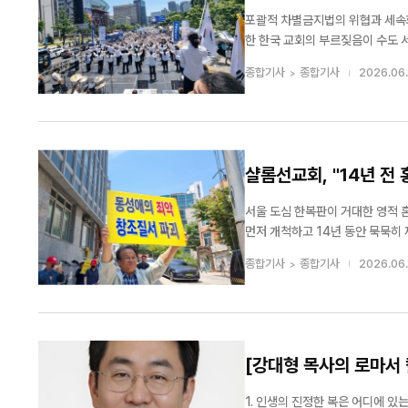
세계 20여 개국에서 그룹홈, 해외아동결연, 교...
포괄적 차별금지법의 위협과 세속화
한 한국 교회의 부르짖음이 수도 서울의 심장부를 뜨겁게 달궜다.
제12차 ‘거룩한방파제 통합국민대
종합기사
종합기사
2026.06.
로 일대에서 성대히 개최됐다. ‘남..
샬롬선교회, "14년 전
서울 도심 한복판이 거대한 영적 
먼저 개척하고 14년 동안 묵묵히
대적인 '동성애죄악 퀴어 광란 저지대회'를 개최했다. 오늘날 '거룩한방파제'를
종합기사
종합기사
2026.06.
며 목소리를 높이고 있으나, 이 거룩
[강대형 목사의 로마서 칼
사함의 은총
1. 인생의 진정한 복은 어디에 있는가 현대인들은 건강, 재물, 명예를 복이라 부르며 그것을 얻기 위해 평생을 분투