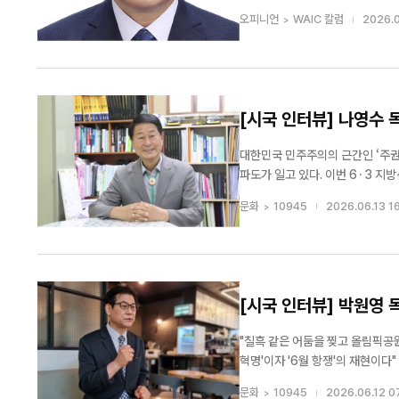
도착하자마자 시작되는 참전용사 초
오피니언
WAIC 칼럼
2026.0
전용사들에게도 적지 않...
[시국 인터뷰] 나영수 
대한민국 민주주의의 근간인 ‘주권
파도가 일고 있다. 이번 6·3 
모멸감만을 안겼다. 그러나 위정자
문화
10945
2026.06.13 1
투쟁에만 몰두하고 있으며, 정치가 
[시국 인터뷰] 박원영 
"칠흑 같은 어둠을 찢고 올림픽공
혁명'이자 '6월 항쟁'의 재현이다" 대한민국 헌정사상 유례없는 '6·3 지방선거 투표용지 부족 사태'로 전 국토가 거대한 불
신의 소용돌이에 휩싸였다. 전 세
문화
10945
2026.06.12 0