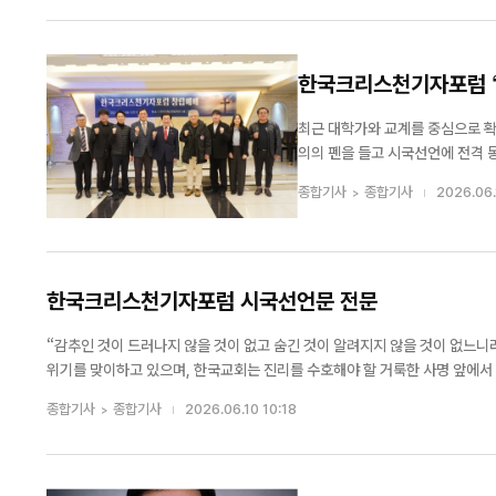
한국크리스천기자포럼 “공
최근 대학가와 교계를 중심으로 확
의의 펜을 들고 시국선언에 전격 동참했다. 한국크리스천기자포럼(대표 고정양)은 지난 6월 9
헌정 질서 혼란, 그리고 가속화되
종합기사
종합기사
2026.06.
대의 목격자이자 기록자인 ‘크리스천
한국크리스천기자포럼 시국선언문 전문
국내외 2,000여 
“감추인 것이 드러나지 않을 것이 없고 숨긴 것이 알려지지 않을 것이 없느니라” (마 10:26) 오늘날 대한민국은 자유민주주의의 근간이
회 국제 청소년·청년
위기를 맞이하고 있으며, 한국교회는 진리를 수호해야 할 거룩한 사명 앞에서
력의 힘을 빌려 진실을 압도하는 참담한 현실 앞에서, 우리 한국크리스천기자..
종합기사
종합기사
2026.06.10 10:18