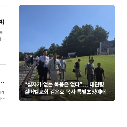
4)
이로
으면
세
관령
미셸 스틸 신임 대사 부임 환영… “신앙
예배
의 반석 위에 한미동맹 새 도약 기대”
패역