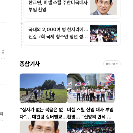
한교연, 미셸 스틸 주한미국대사
정
부임 환영
국내외 2,000여 명 한자리에…
신길교회 국제 청소년·청년 성령
콘퍼런스 성료
 종
종합기사
more +
신
“십자가 없는 복음은 없
미셸 스틸 신임 대사 부임
치라
다”… 대관령 실버벨교회
환영… “신앙의 반석 위
을
김은호 목사 특별초청예
에 한미동맹 새 도약 기
배
대”