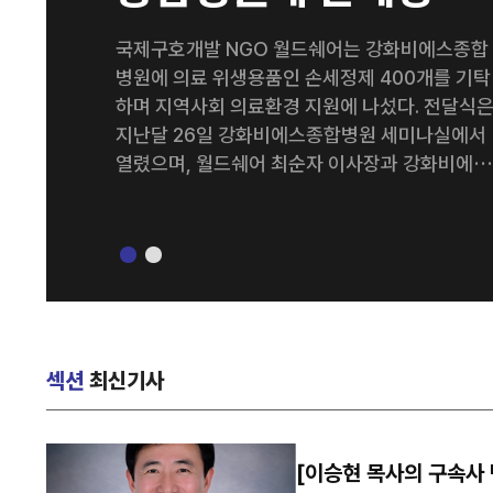
400개 기탁
국제구호개발 NGO 월드쉐어는 강화비에스종합
병원에 의료 위생용품인 손세정제 400개를 기탁
하며 지역사회 의료환경 지원에 나섰다. 전달식
지난달 26일 강화비에스종합병원 세미나실에서
열렸으며, 월드쉐어 최순자 이사장과 강화비에스
종합병원 김종영 병원장을 비롯한 양 기관 관계
들이 참석했다. 이번에 기탁된 손세정제는 병원 의
료진과 내원 환자들의 감염 예방 및 위생관리를 
해 활용될 예정이다. 양 기관은 이번 나눔을 계기
로 지역사회를 위한 다양한 사회공헌 활동을 지
적으로 이어갈 계획이다. 강화비에스종합병원 김
종영 병원장은 “병원을 이용하는 환자와 의료진
섹션
최신기사
모두에게 큰 도움을 주신 월드쉐어에 감사드린다
특히 감염병 예방의 중요성이 더욱 커진 요즘, 이
번 기탁이 병원 위생 관리에 실질적인 도움이 될
[이승현 목사의 구속사 만
것으로 기대한다”고 말했다. 한편 월드쉐어는 전