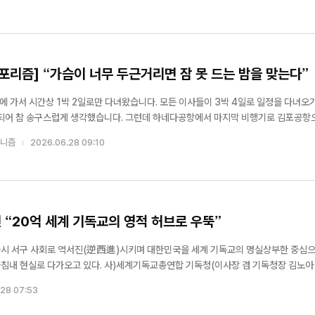
..
포리즘] “가슴이 너무 두근거리면 잠 못 드는 밤을 맞는다”
회에 가서 시간상 1박 2일로만 다녀왔습니다. 모든 이사들이 3박 4일로 일정을 다녀오
 되어 참 송구스럽게 생각했습니다. 그런데 하네다공항에서 마지막 비행기로 김포공항
고요. 저를 픽업해 주는 가이드에 의하면 공항 바로 맞은편 빌라 폰테인 그랜드 호텔 
포니즘
2026.06.28 09:10
기서 온천을...
 “20억 세계 기독교의 영적 허브로 우뚝”
다시 서구 사회로 역서진(逆西進)시키며 대한민국을 세계 기독교의 명실상부한 중심
침내 현실로 다가오고 있다. 사)세계기독교총연합 기독청(이사장 겸 기독청장 김노아
일, 강원도 홍천 기독청 본부 대성전에서 기념예배를 거행했다. 세계를 향한 꿈과 비
28 07:53
...