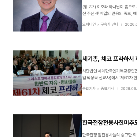
세계 20여 개국에서 그룹홈, 해외아동결연, 교...
(창 2:7) 여호와 하나님이 흙으로 사
신 주신 셋 계열의 믿음의 족보, 
로 인류의 시조 아담의 창조 원리와 타
오피니언
구속사 만나
2026.0
원과 창조의 비밀 ‘아담’이라는 ...
세기총, 체코 프라하서 
사단법인 세계한국인기독교총연합회(
임 박상욱 선교사)에서 '제61차 
화를 위해 한마음으로 기도했다. 2014년 백두산에서 첫 기도회를 시작한 세기총은 지금까지 세계 각국을 순회하며 한반도
종합기사
종합기사
2026.06.
자유·평화통일을 위한 기도운동을 이
한국전참전용사한미추모사
한국전쟁 참전용사들의 숭고한 희생