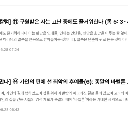
칼럼] ⑪ 구원받은 자는 고난 중에도 즐거워한다 (롬 5: 3~
중에도 즐거워하나니 이는 환난은 인내를, 인내는 연단을, 연단은 소망을 이루는 줄 앎
니다. 믿음으로 열린 심령에는 말씀이 깊이 스며들어 생명이 되지만, 마음이 닫혀 있
6.28 07:24
만나] ㊹ 가인의 편에 선 죄악의 후예들(6): 종말의 바벨론 
 한자리에… 신길교
“십자가 없는 복음은 없다”… 대
 성령콘퍼런스 성료
실버벨교회 김은호 목사 특별초청
람들이여, 가인의 길에 행하였으며 삯을 위하여 발람의 어그러진 길로 몰려 갔으며 고라의 
 구속사적인 은혜를 나누고자 합니다. 1. 가인의 길을 걷는 자들 (1) 영적
06.28 06:43