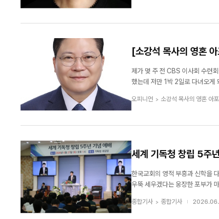
여호와께 거제로 드리는 모든 생물.
[소강석 목사의 영혼 아
제가 몇 주 전 CBS 이사회 수련
했는데 저만 1박 2일로 다녀오게
오는데 약간의 여유 시간이 있더라
오피니언
소강석 목사의 영혼 아
천연 온천탕이 있다는 것입니다. 거
세계 기독청 창립 5주년
한국교회의 영적 부흥과 신학을 
우뚝 세우겠다는 웅장한 포부가 마
사)이 창립 5주년을 맞아 지난 6월 27
종합기사
종합기사
2026.06.
전을 담은 이날 예배는 뜨거운 감격과