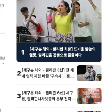
간으
[세구본 해외 - 필리핀 최종] 뜨거운 말씀의
1
열풍, 필리핀을 감동으로 물들이다
(담
 평
[세구본 해외 - 필리핀 3신] 전 세
2
계 영적 지형 바꿀 ‘구속사’... 동남
아 교계 정상도 극찬
[세구본 해외 - 필리핀 6신] 세구
3
본, 필리핀나사렛총회 본부 전격 방
문
런