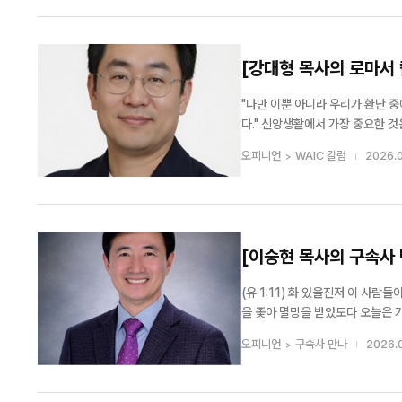
[강대형 목사의 로마서 
"다만 이뿐 아니라 우리가 환난 
다." 신앙생활에서 가장 중요한 것은 하나님의 말씀을 믿음으로 받아들이는 것입니다. 말씀은 단순히 귀로 듣는 것이 아니라
마음으로 받아들여질 때 능력이 됩
오피니언
WAIC 칼럼
2026.0
아무리 귀한 말...
[이승현 목사의 구속사 
국내외 2,000여 명
력과 최절정기의 심판
회 국제 청소년·청년
(유 1:11) 화 있을진저 이 사
을 좇아 멸망을 받았도다 오늘은 가인의 길을 걷는 자들의 영적 계보가 종말의 때에 ‘바벨론’이라는 거대한 세력으로 나타남
을 확인하고, 그들의 특징과 비참한 최후에 대하여
오피니언
구속사 만나
2026.
인 계보 가인의 불신앙에...