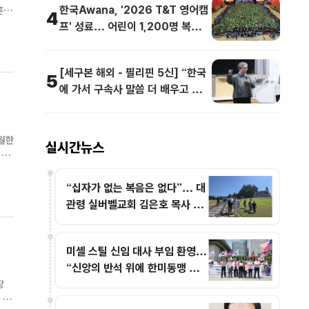
한국Awana, '2026 T&T 영어캠
4
프' 성료… 어린이 1,200명 복음과
다음
영어로 하나
[세구본 해외 - 필리핀 5신] “한국
5
에 가서 구속사 말씀 더 배우고 싶어
요”
월한
실시간뉴스
 말
“십자가 없는 복음은 없다”… 대
관령 실버벨교회 김은호 목사 특
별초청예배
미셸 스틸 신임 대사 부임 환영…
“신앙의 반석 위에 한미동맹 새
도약 기대”
장