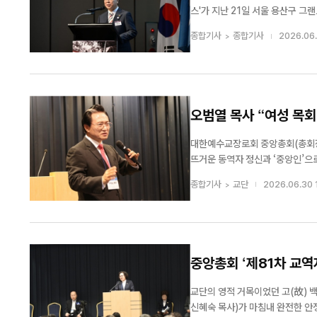
스'가 지난 21일 서울 용산구 그랜드하얏트 서울에서 개최됐다.
사)가 주최한 이번 행사는 한국전
종합기사
종합기사
2026.06.
세대에 계승하기 위해 마련됐다. .
오범열 목사 “여성 목회
대한예수교장로회 중앙총회(총회장 
뜨거운 동역자 정신과 ‘중앙인’으로서의 자부심
회 부흥사회의 거두 오범열 목사(
종합기사
교단
2026.06.30 
씀을 선포했다. 오 목사는 특유의 위
중앙총회 ‘제81차 교역
교단의 영적 거목이었던 고(故) 
신혜숙 목사)가 마침내 완전한 안정을 넘어 찬란한 부