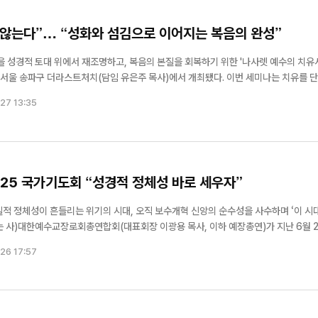
 않는다”… “성화와 섬김으로 이어지는 복음의 완성”
성경적 토대 위에서 재조명하고, 복음의 본질을 회복하기 위한 '나사렛 예수의 치유
파구 더라스트처치(담임 유은주 목사)에서 개최됐다. 이번 세미나는 치유를 단순
 그리스도의 구속사역과 하나님 나라를 드러내는 복음의 본질로 이해하도록 돕기 위해 
27 13:35
·25 국가기도회 “성경적 정체성 바로 세우자”
질적 정체성이 흔들리는 위기의 시대, 오직 보수개혁 신앙의 순수성을 사수하며 ‘이 시
는 사)대한예수교장로회총연합회(대표회장 이광용 목사, 이하 예장총연)가 지난 6월 2
독교회관 대강당에서 ‘국가기도회’를 개최했다. 예장총연은 매년 삼일절, 6·2
26 17:57
 ...