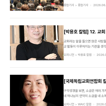
일까지 사흘간 충남 대천 한화리조
종합기사
종합기사
2026.06.
체성을 확립하고 ‘중앙인’으로서의 자
[박용호 칼럼] 12. 교
교회라는 말을 들으면 많은 사람들
교 활동이 이루어지는 기관을 생각하는
회는 건물을 의미하지 않는다. 교
오피니언
박용호 칼럼
2026.0
교회도 바로 이러한 의미였다. 예수님
[국제독립교회연합회 칼럼
구약성경을 보면, 소금은 여러 가
네 하나님의 언약의 소금을 네 소제
치는 것은 영원히 변함없는 하나님의 소금 언약을 의미합니다. 영원
오피니언
WAIC 칼럼
2026.0