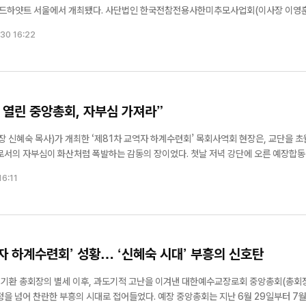
 사단법인 한국전참전용사한미추모사업회(이사장 이영훈 목
 참전용사들의 희생정신을 기억하고 자유민주주의와 평화, 한·미 우호 증진의 가치를 
30 16:22
..
 열린 중앙총회, 자부심 가져라”
신혜숙 목사)가 개최한 ‘제81차 교역자 하계수련회’ 목회사역회 현장은, 교단을 초
이 화산처럼 폭발하는 감동의 장이었다. 첫날 저녁 강단에 오른 예장합동 총
성산교회)는 데살로니가전서 1장 2절~4절을 본문으로 ‘희망이 있습니다’라는 제하의
16:11
트와 목...
자 하계수련회’ 성황… ‘신혜숙 시대’ 부흥의 신호탄
백기환 총회장의 별세 이후, 과도기적 고난을 이겨낸 대한예수교장로회 중앙총회(총회
흥의 시대로 접어들었다. 예장 중앙총회는 지난 6월 29일부터 7월 1