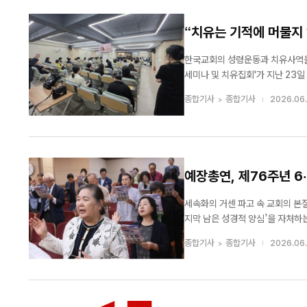
“치유는 기적에 머물지
한국교회의 성령운동과 치유사역을 
세미나 및 치유집회'가 지난 23일 서울 송
한 은사나 신비 체험이 아닌 예수
종합기사
종합기사
2026.06.
련됐으며,...
예장총연, 제76주년 6
세속화의 거센 파고 속 교회의 본
지막 남은 성경적 양심’을 자처하
일 제76주년 6·25를 맞아 서울 연지동 기
종합기사
종합기사
2026.06.
5, 광복절 등 민족의 역사적 고비마다