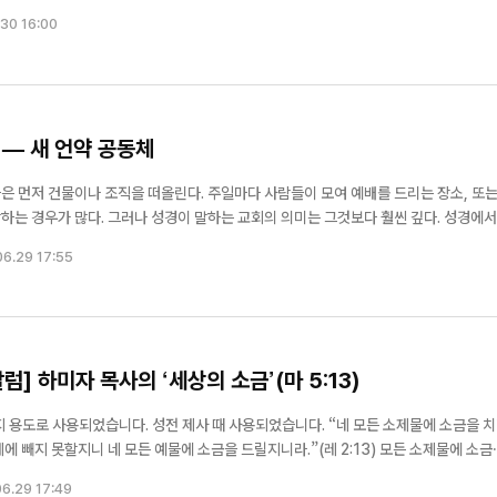
트 파로스에서 ‘제81차 교역자 하계수련회’를 개최했다. 매년 두 차례 열리며 교단의 
30 16:00
...
회 — 새 언약 공동체
은 먼저 건물이나 조직을 떠올린다. 주일마다 사람들이 모여 예배를 드리는 장소, 또는
 경우가 많다. 그러나 성경이 말하는 교회의 의미는 그것보다 훨씬 깊다. 성경에서 교
회는 하나님께 부름 받은 사람들의 공동체를 의미한다. 예수님께서 제자들에게 말씀하
6.29 17:55
은 "내...
] 하미자 목사의 ‘세상의 소금’(마 5:13)
지 용도로 사용되었습니다. 성전 제사 때 사용되었습니다. “네 모든 소제물에 소금을 
에 빼지 못할지니 네 모든 예물에 소금을 드릴지니라.”(레 2:13) 모든 소제물에 소금
한 언약을 나타낼 때 사용되었습니다. “이스라엘 자손이
6.29 17:49