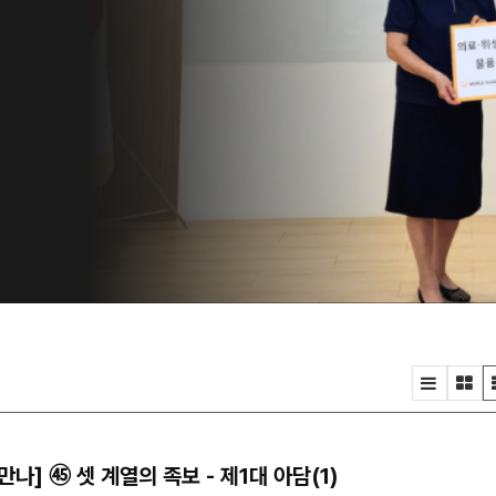
은
자
위
속
.
나] ㊺ 셋 계열의 족보 - 제1대 아담(1)