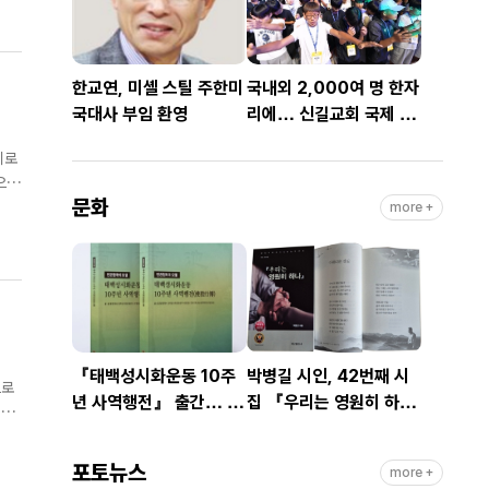
한교연, 미셸 스틸 주한미
국내외 2,000여 명 한자
국대사 부임 환영
리에… 신길교회 국제 청
소년·청년 성령콘퍼런스
기로
성료
으로
문화
안에
more +
『태백성시화운동 10주
박병길 시인, 42번째 시
으로
년 사역행전』 출간… 교
집 『우리는 영원히 하
 목
회연합·민관협력 10년 발
나』 출간
자취 담아
포토뉴스
more +