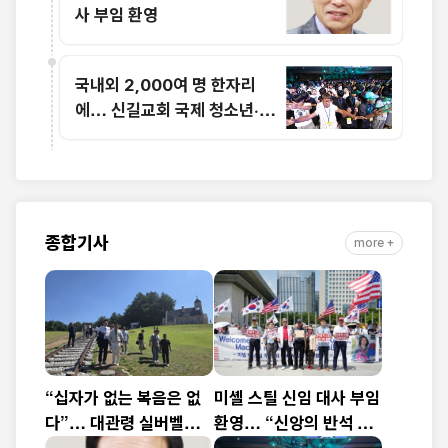
사 부임 환영
국내외 2,000여 명 한자리
에… 신길교회 국제 청소년·청
년 성령콘퍼런스 성료
종합기사
more +
“십자가 없는 복음은 없
미셸 스틸 신임 대사 부임
다”… 대관령 실버벨교
환영… “신앙의 반석 위
회 김은호 목사 특별초청
에 한미동맹 새 도약 기