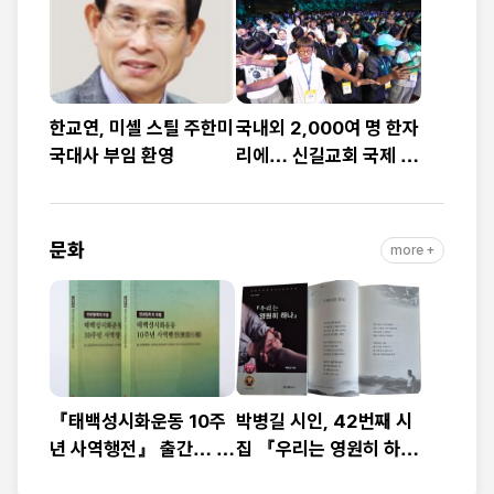
예배
대”
한교연, 미셸 스틸 주한미
국내외 2,000여 명 한자
국대사 부임 환영
리에… 신길교회 국제 청
소년·청년 성령콘퍼런스
성료
문화
more +
『태백성시화운동 10주
박병길 시인, 42번째 시
년 사역행전』 출간… 교
집 『우리는 영원히 하
회연합·민관협력 10년 발
나』 출간