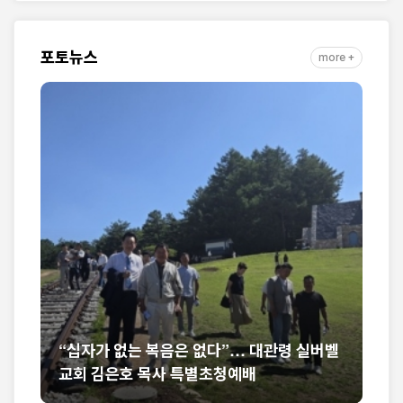
자취 담아
포토뉴스
more +
… 대관령 실버벨
미셸 스틸 신임 대사 부임 환영… “신앙
예배
석 위에 한미동맹 새 도약 기대”