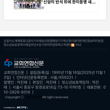
“신앙의 반석 위에 한미동맹 새
도약 기대”
신문사소개
제휴광고문의
기사제보
간편결제
정기구독신청
이용약관
개인정보처리방침
RSS
청소년보호정책
이메일무단수집거부
저작권정책
고객센터
교회연합신문
| 설립(등록
일 : 1991년 11월 16일(2025년 11월 1
)
3일)
|
인터넷신문등록번호 : 서울,아56221
|
발행인 : 차진태 |
편집인 : 차진태
|
청소년보호책임자 : 차진
태
| 서울시 종로구 창경궁로16길 73-10 지하1층 | 대표전화 : 0
10-2826-6016
|
Copyright ⓒ
교회연합신문
All right reserved.