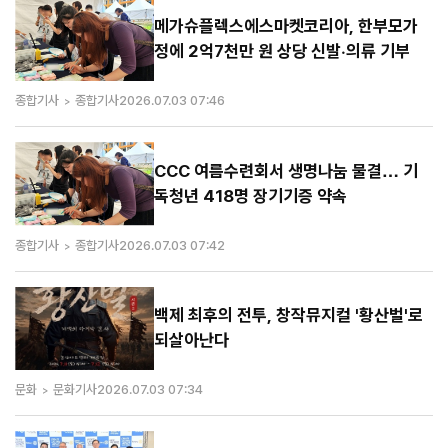
메가슈플렉스에스마켓코리아, 한부모가
정에 2억7천만 원 상당 신발·의류 기부
종합기사
종합기사
2026.07.03 07:46
CCC 여름수련회서 생명나눔 물결… 기
독청년 418명 장기기증 약속
종합기사
종합기사
2026.07.03 07:42
백제 최후의 전투, 창작뮤지컬 '황산벌'로
되살아난다
문화
문화기사
2026.07.03 07:34