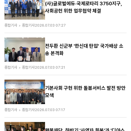
(사)글로벌에듀·국제로타리 3750지구,
사회공헌 위한 업무협약 체결
종합기사
종합기사
2026.07.03 07:27
전두환 신군부 '한신대 탄압' 국가배상 소
송 본격화
종합기사
종합기사
2026.07.03 07:21
기본사회 구현 위한 돌봄서비스 발전 방안
모색
종합기사
종합기사
2026.07.03 07:17
횃불재단, 하반기 '사역자 회복'과 '디아스