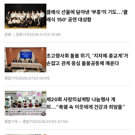
클래식 선율에 담아낸 '부흥'의 기도…'클
래식 150' 공연 대성황
문화
문화기사
2026.07.03 15:48
초고령사회 돌봄 위기, ‘지자체·종교계’가
손잡고 관계 중심 돌봄공동체 깨운다
종합기사
2026.07.03 09:05
제20회 사랑의삼계탕 나눔행사 개
최…“폭염 속 이웃에게 건강과 희망을”
종합기사
종합기사
2026.07.03 07:59