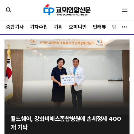
종합기사
기자수첩
기획
오피니언
인터뷰
탐방
문
월드쉐어, 강화비에스종합병원에 손세정제 400
개 기탁