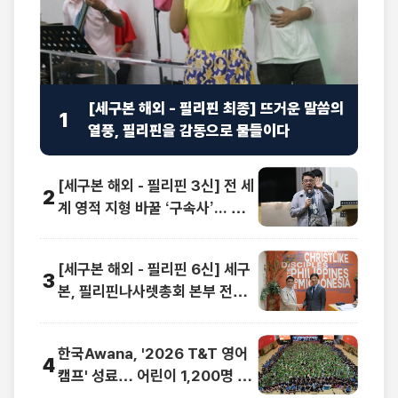
[세구본 해외 - 필리핀 최종] 뜨거운 말씀의
1
열풍, 필리핀을 감동으로 물들이다
[세구본 해외 - 필리핀 3신] 전 세
2
계 영적 지형 바꿀 ‘구속사’... 동남
아 교계 정상도 극찬
[세구본 해외 - 필리핀 6신] 세구
3
본, 필리핀나사렛총회 본부 전격
방문
한국Awana, '2026 T&T 영어
4
캠프' 성료… 어린이 1,200명 복
음과 영어로 하나