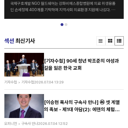
국제구호개발 NGO 월드쉐어는 강화비에스종합병원에 의료 위생용품
인 손세정제 400개를 기탁하며 지역사회 의료환경 지원에 나섰다. 전
달식은 지난달 26일 강화비에스종합병원 세미나실에서 열렸으며, 월드
쉐어 최순자 이사장과 강화비에스종합병원 김종영 병원장을 비롯한 양
기관 관계자들이 참석했다. 이번에 기탁된 손세정제는 병원 의료진과 내
원 환자들의 감염 예방 및 위생관리를 위해 활용될 예정이다. 양 기관은
섹션
최신기사
이번 나눔을 계기로 지역사회를 위한 다양한 사회공헌 활동을 지속적으
로 이어갈 계획이다. 강화비에스종합병원 김종영 병원장은 “병원을 이
용하는 환자와 의료진 모두에게 큰 도움을 주신 월드쉐어에 감사드린다.
특히 감염병 예방의 중요성이 더욱 커진 요즘, 이번 기탁이 병원 위생 관
[기자수첩] 90세 청년 박조준의 야성과
리에 실질적인 도움이 될 것으로 기대한다”고 말했다. 한편 월드쉐어는
길을 잃은 한국 교회
전 세계 20여 개국에서 그룹홈, 해외아동결연, 교...
기자수첩
기자수첩
2026.07.04 13:29
[이승현 목사의 구속사 만나] ㊻ 셋 계열
의 족보 - 제1대 아담(2): 에덴의 체험을
증거한 아담
오피니언
구속사 만나
2026.07.04 12:52