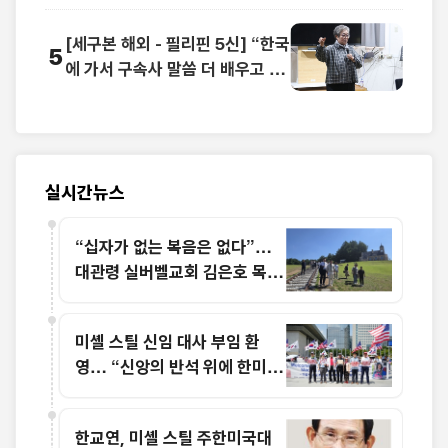
[세구본 해외 - 필리핀 5신] “한국
5
에 가서 구속사 말씀 더 배우고 싶
어요”
실시간뉴스
“십자가 없는 복음은 없다”…
대관령 실버벨교회 김은호 목사
특별초청예배
미셸 스틸 신임 대사 부임 환
영… “신앙의 반석 위에 한미동
맹 새 도약 기대”
한교연, 미셸 스틸 주한미국대