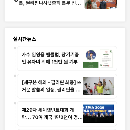
본, 필리핀나사렛총회 본부 전격
방문
실시간뉴스
가수 임영웅 팬클럽, 장기기증
인 유자녀 위해 1천만 원 기부
[세구본 해외 - 필리핀 최종] 뜨
거운 말씀의 열풍, 필리핀을 감
동으로 물들이다
제29차 세계렘넌트대회 개
막… 70여 개국 1만2천여 명
참가