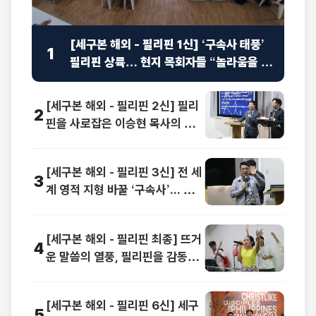
[세구본 해외 - 필리핀 1신] ‘구속사 태풍’
1
필리핀 상륙… 현지 목회자들 “놀라움을 넘
어선 충격”
[세구본 해외 - 필리핀 2신] 필리
2
핀을 사로잡은 이승현 목사의 맞
춤 강연 “족보가 보여요”
[세구본 해외 - 필리핀 3신] 전 세
3
계 영적 지형 바꿀 ‘구속사’... 동남
아 교계 정상도 극찬
[세구본 해외 - 필리핀 최종] 뜨거
4
운 말씀의 열풍, 필리핀을 감동으
로 물들이다
[세구본 해외 - 필리핀 6신] 세구
5