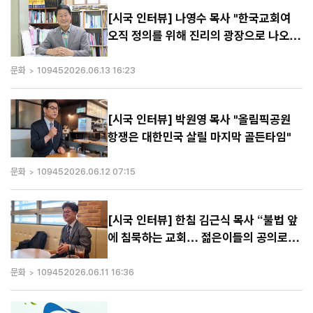
[시국 인터뷰] 나영수 목사 "한국교회여
오직 정의를 위해 진리의 광장으로 나오
라"
문화
10945
2026.06.13 16:23
[시국 인터뷰] 박원영 목사 "올림픽공원
항쟁은 대한민국 살릴 마지막 골든타임"
문화
10945
2026.06.12 07:15
[시국 인터뷰] 한침 김근식 목사 “불법 앞
에 침묵하는 교회… 젊은이들의 공의로운
외침에 응답하라”
문화
10945
2026.06.11 16:36