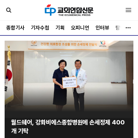
종합기사
기자수첩
기획
오피니언
인터뷰
탐방
문
월드쉐어, 강화비에스종합병원에 손세정제 400
개 기탁