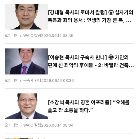
[강대형 목사의 로마서 칼럼] ⑨ 십자가의
복음과 죄의 용서 : 인생의 가장 큰 복, 죄
사함의 은총
오피니언
WAIC 칼럼
2026.06.14 08:45
[이승현 목사의 구속사 만나] ㊵ 가인의
편에 선 죄악의 후예들 - 2: 바벨탑 건축의
후예들(1)
오피니언
구속사 만나
2026.06.14 08:36
[소강석 목사의 영혼 아포리즘] “오해를
풀고 참 소통을 하다.”
오피니언
WAIC 칼럼
2026.06.14 08:34