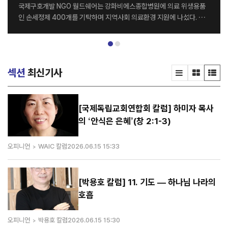
국제구호개발 NGO 월드쉐어는 강화비에스종합병원에 의료 위생용품
인 손세정제 400개를 기탁하며 지역사회 의료환경 지원에 나섰다. 전
달식은 지난달 26일 강화비에스종합병원 세미나실에서 열렸으며, 월드
쉐어 최순자 이사장과 강화비에스종합병원 김종영 병원장을 비롯한 양
기관 관계자들이 참석했다. 이번에 기탁된 손세정제는 병원 의료진과 내
원 환자들의 감염 예방 및 위생관리를 위해 활용될 예정이다. 양 기관은
섹션
최신기사
이번 나눔을 계기로 지역사회를 위한 다양한 사회공헌 활동을 지속적으
로 이어갈 계획이다. 강화비에스종합병원 김종영 병원장은 “병원을 이
용하는 환자와 의료진 모두에게 큰 도움을 주신 월드쉐어에 감사드린다.
특히 감염병 예방의 중요성이 더욱 커진 요즘, 이번 기탁이 병원 위생 관
[국제독립교회연합회 칼럼] 하미자 목사
리에 실질적인 도움이 될 것으로 기대한다”고 말했다. 한편 월드쉐어는
의 ‘안식은 은혜’(창 2:1-3)
전 세계 20여 개국에서 그룹홈, 해외아동결연, 교...
오피니언
WAIC 칼럼
2026.06.15 15:33
[박용호 칼럼] 11. 기도 — 하나님 나라의
호흡
오피니언
박용호 칼럼
2026.06.15 15:30