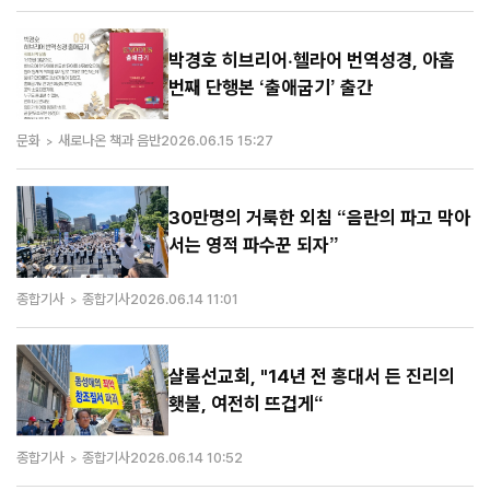
박경호 히브리어·헬라어 번역성경, 아홉
번째 단행본 ‘출애굽기’ 출간
문화
새로나온 책과 음반
2026.06.15 15:27
30만명의 거룩한 외침 “음란의 파고 막아
서는 영적 파수꾼 되자”
종합기사
종합기사
2026.06.14 11:01
샬롬선교회, "14년 전 홍대서 든 진리의
횃불, 여전히 뜨겁게“
종합기사
종합기사
2026.06.14 10:52