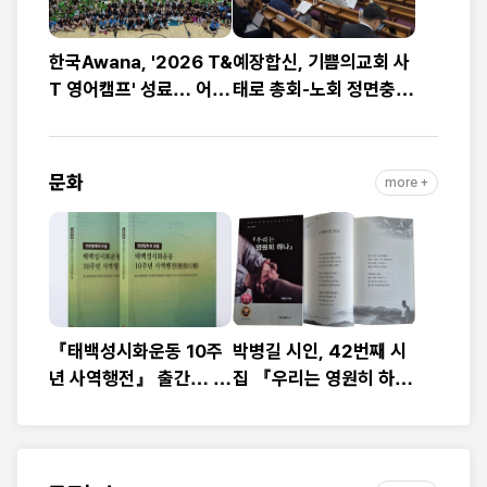
한국Awana, '2026 T&
예장합신, 기쁨의교회 사
T 영어캠프' 성료… 어린
태로 총회-노회 정면충
이 1,200명 복음과 영어
돌… 9월 총회 앞두고
로 하나
‘빨간불’
문화
more +
『태백성시화운동 10주
박병길 시인, 42번째 시
년 사역행전』 출간… 교
집 『우리는 영원히 하
회연합·민관협력 10년 발
나』 출간
자취 담아