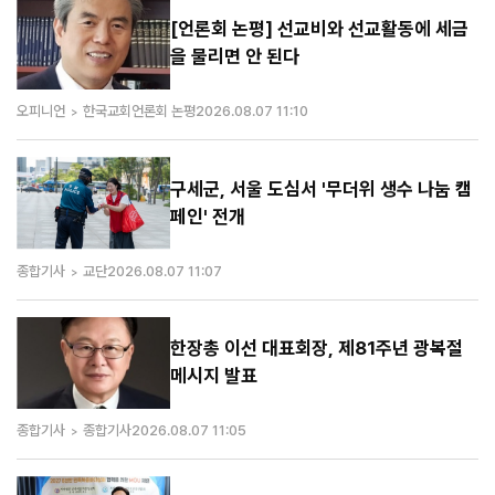
[언론회 논평] 선교비와 선교활동에 세금
을 물리면 안 된다
오피니언
한국교회언론회 논평
2026.08.07 11:10
구세군, 서울 도심서 '무더위 생수 나눔 캠
페인' 전개
종합기사
교단
2026.08.07 11:07
한장총 이선 대표회장, 제81주년 광복절
메시지 발표
종합기사
종합기사
2026.08.07 11:05