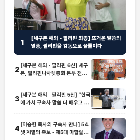
[세구본 해외 - 필리핀 최종] 뜨거운 말씀의
1
열풍, 필리핀을 감동으로 물들이다
[세구본 해외 - 필리핀 6신] 세구
2
본, 필리핀나사렛총회 본부 전격
방문
[세구본 해외 - 필리핀 5신] “한국
3
에 가서 구속사 말씀 더 배우고 싶
어요”
[이승현 목사의 구속사 만나] 54.
4
셋 계열의 족보 - 제5대 마할랄렐
(1)