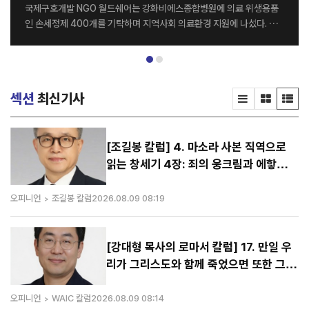
국제구호개발 NGO 월드쉐어는 강화비에스종합병원에 의료 위생용품
인 손세정제 400개를 기탁하며 지역사회 의료환경 지원에 나섰다. 전
달식은 지난달 26일 강화비에스종합병원 세미나실에서 열렸으며, 월드
쉐어 최순자 이사장과 강화비에스종합병원 김종영 병원장을 비롯한 양
기관 관계자들이 참석했다. 이번에 기탁된 손세정제는 병원 의료진과 내
원 환자들의 감염 예방 및 위생관리를 위해 활용될 예정이다. 양 기관은
섹션
최신기사
이번 나눔을 계기로 지역사회를 위한 다양한 사회공헌 활동을 지속적으
로 이어갈 계획이다. 강화비에스종합병원 김종영 병원장은 “병원을 이
용하는 환자와 의료진 모두에게 큰 도움을 주신 월드쉐어에 감사드린다.
특히 감염병 예방의 중요성이 더욱 커진 요즘, 이번 기탁이 병원 위생 관
[조길봉 칼럼] 4. 마소라 사본 직역으로
리에 실질적인 도움이 될 것으로 기대한다”고 말했다. 한편 월드쉐어는
읽는 창세기 4장: 죄의 웅크림과 에핳의
전 세계 20여 개국에서 그룹홈, 해외아동결연, 교...
이름을 부르는 희생물의 단
오피니언
조길봉 칼럼
2026.08.09 08:19
[강대형 목사의 로마서 칼럼] 17. 만일 우
리가 그리스도와 함께 죽었으면 또한 그와
함께 살 줄을 믿노니 (롬 6:8-9)
오피니언
WAIC 칼럼
2026.08.09 08:14