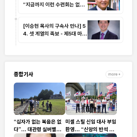
“지금까지 이런 수련회는 없었
습니다”
[이승현 목사의 구속사 만나] 5
4. 셋 계열의 족보 - 제5대 마할
랄렐(1)
종합기사
more +
“십자가 없는 복음은 없
미셸 스틸 신임 대사 부임
다”… 대관령 실버벨교
환영… “신앙의 반석 위
회 김은호 목사 특별초청
에 한미동맹 새 도약 기