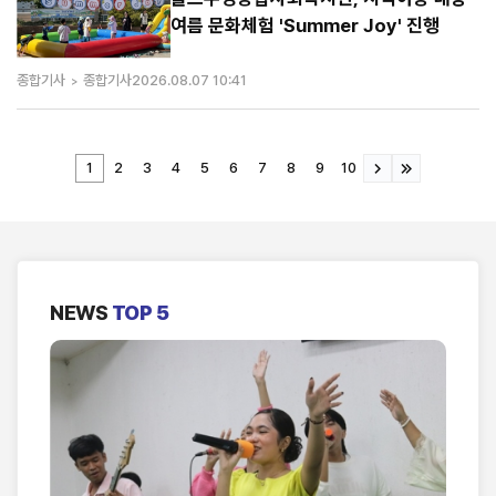
여름 문화체험 'Summer Joy' 진행
종합기사
종합기사
2026.08.07 10:41
1
2
3
4
5
6
7
8
9
10
NEWS
TOP 5