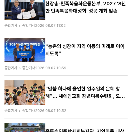
한장총-민족복음화운동본부, 2027 '8천
만 민족복음화대성회' 성공 개최 맞손
종합기사
종합기사
2026.08.07 11:02
“농촌의 성장이 지역 아동의 미래로 이어
지도록”
종합기사
종합기사
2026.08.07 10:59
“말씀 하나에 올인한 일주일의 은혜 항
해”… 새에덴교회 장년여름수련회, 오늘
마무리
종합기사
종합기사
2026.08.07 10:52
홀트수영종합사회복지관, 지역아동 대상