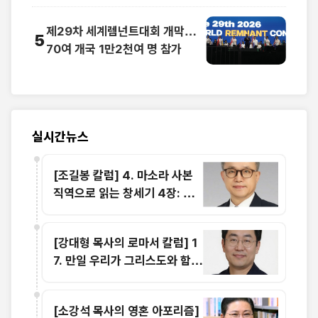
제29차 세계렘넌트대회 개막…
5
70여 개국 1만2천여 명 참가
실시간뉴스
[조길봉 칼럼] 4. 마소라 사본
직역으로 읽는 창세기 4장: 죄
의 웅크림과 에핳의 이름을 부르
는 희생물의 단
[강대형 목사의 로마서 칼럼] 1
7. 만일 우리가 그리스도와 함께
죽었으면 또한 그와 함께 살 줄
을 믿노니 (롬 6:8-9)
[소강석 목사의 영혼 아포리즘]