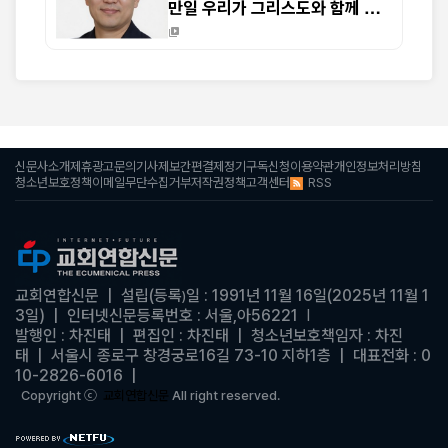
만일 우리가 그리스도와 함께 죽
었으면 또한 그와 함께 살 줄을 믿
노니 (롬 6:8-9)
신문사소개
제휴광고문의
기사제보
간편결제
정기구독신청
이용약관
개인정보처리방침
RSS
청소년보호정책
이메일무단수집거부
저작권정책
고객센터
교회연합신문
| 설립(등록
일 : 1991년 11월 16일(2025년 11월 1
)
3일)
|
인터넷신문등록번호 : 서울,아56221
|
발행인 : 차진태 |
편집인 : 차진태
|
청소년보호책임자 : 차진
태
| 서울시 종로구 창경궁로16길 73-10 지하1층 | 대표전화 : 0
10-2826-6016
|
Copyright ⓒ
교회연합신문
All right reserved.