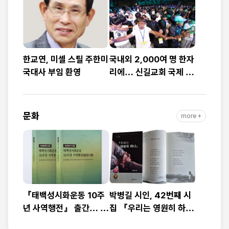
예배
대”
한교연, 미셸 스틸 주한미
국내외 2,000여 명 한자
국대사 부임 환영
리에… 신길교회 국제 청
소년·청년 성령콘퍼런스
성료
문화
more +
『태백성시화운동 10주
박병길 시인, 42번째 시
년 사역행전』 출간… 교
집 『우리는 영원히 하
회연합·민관협력 10년 발
나』 출간