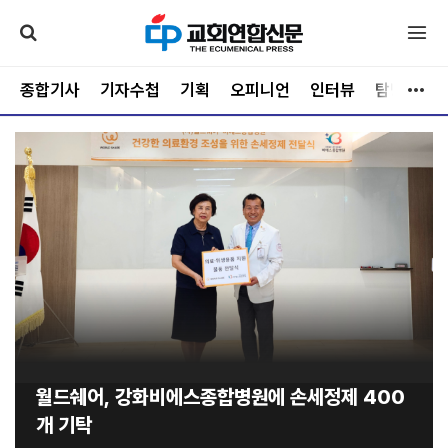
종합기사
기자수첩
기획
오피니언
인터뷰
탐방
문
월드쉐어, 강화비에스종합병원에 손세정제 400
개 기탁