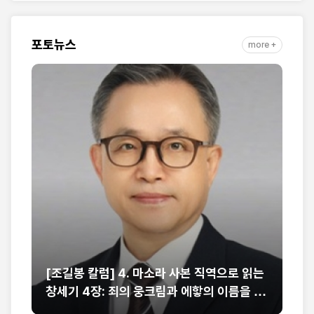
자취 담아
포토뉴스
more +
직역으로 읽는
[강대형 목사의 로마서 칼럼] 17. 만일 우리
의 이름을 부
그리스도와 함께 죽었으면 또한 그와 함께 
줄을 믿노니 (롬 6:8-9)