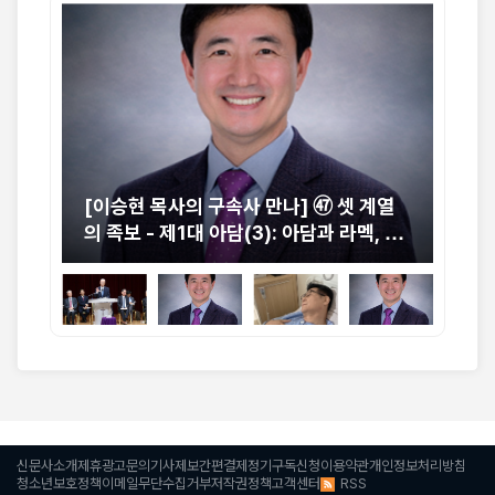
중 교
[이승현 목사의 구속사 만나] ㊼ 셋 계열
[박
절실
의 족보 - 제1대 아담(3): 아담과 라멕, 그
니
리고 에녹의 동시대
신문사소개
제휴광고문의
기사제보
간편결제
정기구독신청
이용약관
개인정보처리방침
RSS
청소년보호정책
이메일무단수집거부
저작권정책
고객센터