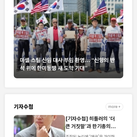
벨
미셸 스틸 신임 대사 부임 환영… “신앙의 반
석 위에 한미동맹 새 도약 기대”
한
기자수첩
more +
[기자수첩] 히틀러의 ‘더
큰 거짓말’과 한기총의
'이단 음모론'
조작된 논리에 ‘애국’을 가미한