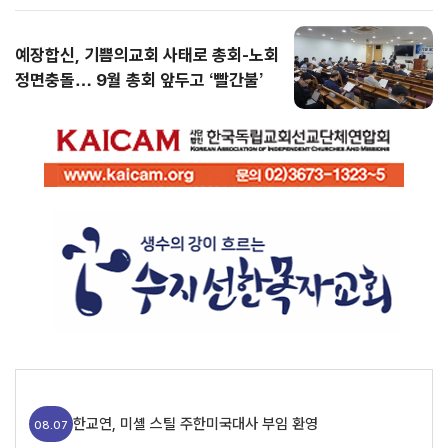
예장합신, 기쁨의교회 사태로 총회-노회
정면충돌… 9월 총회 앞두고 ‘빨간불’
한교연, 미셸 스틸 주한미국대사 부임 환영
08.07
“십자가 없는 복음은 없다”… 대관령 실버벨교회 김은호 목사 특별초청예배
08.0
7
미셸 스틸 신임 대사 부임 환영… “신앙의 반석 위에 한미동맹 새 도약 기대”
08.0
7
한교연, 미셸 스틸 주한미국대사 부임 환영
08.07
실