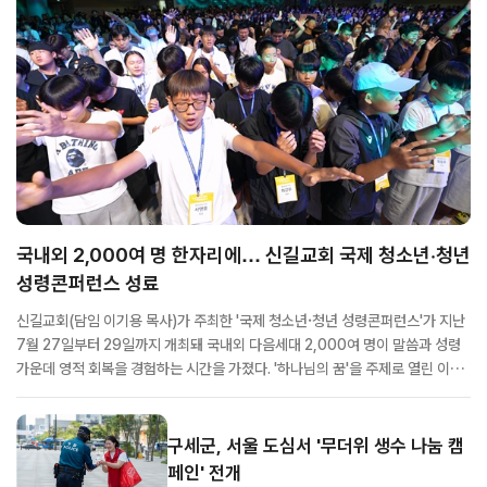
국내외 2,000여 명 한자리에… 신길교회 국제 청소년·청년
성령콘퍼런스 성료
신길교회(담임 이기용 목사)가 주최한 '국제 청소년·청년 성령콘퍼런스'가 지난
7월 27일부터 29일까지 개최돼 국내외 다음세대 2,000여 명이 말씀과 성령
가운데 영적 회복을 경험하는 시간을 가졌다. '하나님의 꿈'을 주제로 열린 이번
콘퍼런스에는 서울과 부산, 강원, 제주 등 전국 각지의 교회 청소년과 청년들이
참석했으며, 해외에서도 참가자들이 함께해 국제적인 규모의 성령집회로 진행
됐다. 특...
구세군, 서울 도심서 '무더위 생수 나눔 캠
페인' 전개