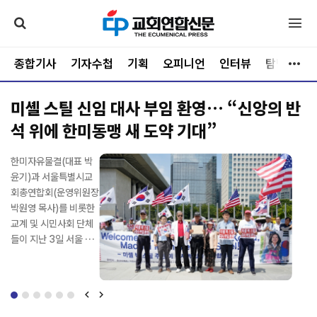
종합기사
기자수첩
기획
오피니언
인터뷰
탐방
문
미셸 스틸 신임 대사 부임 환영… “신앙의 반
세기총, 제63차 한반도 자유·평화통일 성남
석 위에 한미동맹 새 도약 기대”
시 기도회 개최
가난과 물질적 결핍이
한미자유물결(대표 박
사)세계한국인기독교총
한국Awana(대표 이종
최근 예장합신(총회장
"예수가 길이다!" 강단
가난과 물질적 결핍이
한미자유물결(대표 박
가득한 세계 5대 빈민
윤기)과 서울특별시교
연합회(대표회장 전기
국 목사)는 지난 7월 2
김성규 목사)에서 불거
에서 주성민 목사가 힘
가득한 세계 5대 빈민
윤기)과 서울특별시교
가, 필리핀 바세코(Bas
회총연합회(운영위원장
현 장로, 사무총장 신광
7일부터 31일까지 강
진 기쁨의교회 영입 이
있게 외치자 예배당을
가, 필리핀 바세코(Bas
회총연합회(운영위원장
eco) 마을. 그러나 그곳
박원영 목사)를 비롯한
수 목사, 이하 세기총)
원특별자치도 횡성 웰
슈가 총회와 노회의 정
가득 메운 청소년들도
eco) 마을. 그러나 그곳
박원영 목사)를 비롯한
에는 세상의 시선이 감
교계 및 시민사회 단체
는 지난 8월 5일 경기
리힐리파크에서 초등학
면충돌로 비화하면서
한목소리로 "예수가 길
에는 세상의 시선이 감
교계 및 시민사회 단체
히 가늠할 수 없는 순전
들이 지난 3일 서울 종
도 성남시 분당횃불교
교 3~6학년 어린이를
교단 안팎의 이목이 집
이다!"를 외쳤다. 찬양이
히 가늠할 수 없는 순전
들이 지난 3일 서울 종
한 신앙과 넘치는 기쁨
로구 주한미국대사관
회(담임목사 이재희)에
대상으로 '2026 Awa
중되고 있다. 총회 결의
시작되자 학생들은 자
한 신앙과 넘치는 기쁨
로구 주한미국대사관
이 살아 숨 쉬고 있었다.
앞에서 기자회견을 열
서 '제63차 한반도 자
na T&T 영어캠프'를
의 해석을 둘러싼 법리
리에서 일어나 두 손을
이 살아 숨 쉬고 있었다.
앞에서 기자회견을 열
사단법인 은성국제선교
고, 미셸 스틸 신임 주한
유·평화통일 성남시 기
개최했다. '진리의 추적
공방은 물론 회의록 작
높이 들고 뛰며 하나님
사단법인 은성국제선교
고, 미셸 스틸 신임 주한
회(이사장 김정자)와 은
미국대사의 부임을 환
도회'를 개최했다. 세기
자'(요한복음 14:6)를
성의 적법성, 총회상설
을 찬양했고, 설교마다
회(이사장 김정자)와 은
미국대사의 부임을 환
성국제선교회(이사장
영하며 기독교 신앙의
총 평화통일기도위원회
주제로 열린 이번 캠프
재판국 판결의 정당성,
큰 "아멘"으로 화답했
성국제선교회(이사장
영하며 기독교 신앙의