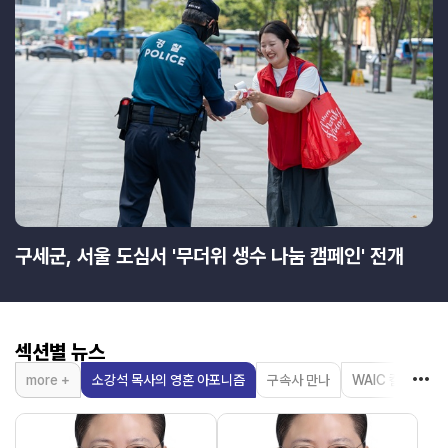
구세군, 서울 도심서 '무더위 생수 나눔 캠페인' 전개
섹션별 뉴스
more +
소강석 목사의 영혼 아포니즘
구속사 만나
WAIC 칼럼
한