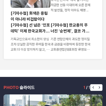
저급한 선동 이대위에 오른 문제
적 발언들, 정작 아무도 해명 ...
[기자수첩] 회색은 중립
이 아니라 비겁함이다
[기자수첩] 선 넘은 ‘인포
[기자수첩] 한교총의 무
데믹’ 이제 한국교회가 나
너진 ‘순번제’, 결코 가볍
서야
지 않다
기독교인으로서 최소한의 양심
기존 연합단체의 과도한 정치질
조차 상실한 끔직한 루머들 한국
과 금권을 비판하며 등장한 한국
교회 더 이상 방치하지 말고, 악
교회총연합(대표회장 류영모 목
성루머 근...
사)이 ...
PHOTO
슬라이드
1
/
1