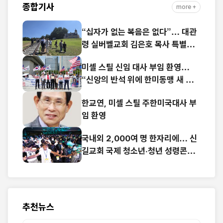
종합기사
more +
“십자가 없는 복음은 없다”… 대관
령 실버벨교회 김은호 목사 특별초
청예배
미셸 스틸 신임 대사 부임 환영…
“신앙의 반석 위에 한미동맹 새 도
약 기대”
한교연, 미셸 스틸 주한미국대사 부
임 환영
국내외 2,000여 명 한자리에… 신
길교회 국제 청소년·청년 성령콘퍼
런스 성료
추천뉴스