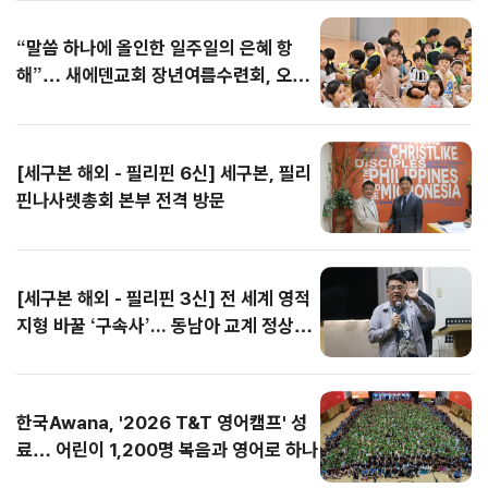
한형규)는 지난 7월 30
가치 위에서 한미동맹
가 주관하고 성남시기
에는 전국 80여 개 교
총회 의사정족수 문제
다. 통성기도 시간에는
한형규)는 지난 7월 30
가치 위에서 한미동맹
“말씀 하나에 올인한 일주일의 은혜 항
일부터 8월 1일까지 3
의 진일보한 발전을 기
독교총연합회가 협력한
회에서 입단 과정을 마
까지 잇달아 제기되면
곳곳에서 눈물의 회개
일부터 8월 1일까지 3
의 진일보한 발전을 기
일간 바세코 현지를 찾
대한다는 뜻을 밝혔다.
이날 기도회에는 목회
친 T&T 클럽원 800명
서 갈등은 최고조로 치
와 간절한 기도가 이어
일간 바세코 현지를 찾
대한다는 뜻을 밝혔다.
해”… 새에덴교회 장년여름수련회, 오늘
았다. 선교팀은 불쌍히
참석자들은 이날 발표
자와 성도들이 참석해
을 비롯해 인솔교사, 청
닫는 양상이다. 특히 중
졌으며, 일부 학생들은
았다. 선교팀은 불쌍히
참석자들은 이날 발표
마무리
여기는 마음이나 동정
한 성명을 통해 미국 독
한반도의 자유·평화통
소년 스태프(YM), 영어
서울노회가 총회를 향
무릎을 꿇고 성령을 사
여기는 마음이나 동정
한 성명을 통해 미국 독
의 시선이 아닌, 하나님
립 250주년을 축하하
일과 세계 평화를 위해
단기선교팀, 본부 스태
해 녹취록까지 공개하
모하며 기도에 몰입했
의 시선이 아닌, 하나님
립 250주년을 축하하
안에서...
는 한편, ...
함께 기도했...
프 등...
며 정면 반박...
다. 집회는 매일 밤 12
안에서...
는 한편, ...
[세구본 해외 - 필리핀 6신] 세구본, 필리
시를 훌쩍...
핀나사렛총회 본부 전격 방문
[세구본 해외 - 필리핀 3신] 전 세계 영적
지형 바꿀 ‘구속사’... 동남아 교계 정상도
극찬
한국Awana, '2026 T&T 영어캠프' 성
료… 어린이 1,200명 복음과 영어로 하나