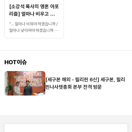
[소강석 목사의 영혼 아포
리즘] 얼마나 비우고 낮아
져야 할까요?
“... 얼마나 비워야 하겠습니까 /
얼마나 낮아져야 하겠습니까 /
얼마나 가슴 저려야 하겠습니까
/ 아무리 눈물을 흘려도 캄캄하
기만 한 밤 / 언제쯤 그 별빛을
비추어 주시겠습니까 / 평강의
HOT이슈
왕으로 오셨던 아기 예수여 / 증
오와 분노가 가득한 어두운 이
세상에 / 다시 맨살의 아기 예수
[세구본 해외 - 필리핀 6신] 세구본, 필리
로 오셔야 하겠나이다... (중략)
핀나사렛총회 본부 전격 방문
상처와 아픔, 분노와 증오가 가
시지 않는 / 조국 대한민국에 하
늘의 별을 들고 오시옵...