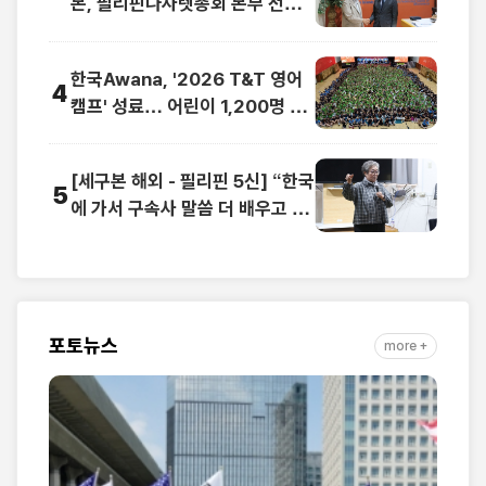
본, 필리핀나사렛총회 본부 전격
방문
한국Awana, '2026 T&T 영어
4
캠프' 성료… 어린이 1,200명 복
음과 영어로 하나
[세구본 해외 - 필리핀 5신] “한국
5
에 가서 구속사 말씀 더 배우고 싶
어요”
포토뉴스
more +