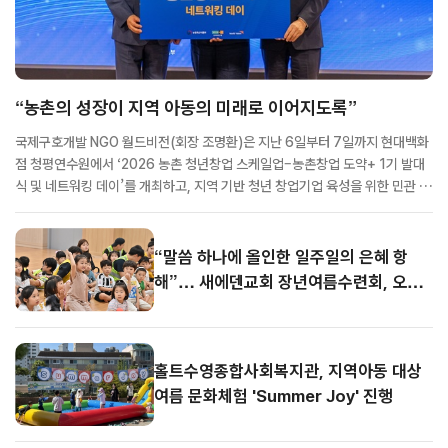
“농촌의 성장이 지역 아동의 미래로 이어지도록”
국제구호개발 NGO 월드비전(회장 조명환)은 지난 6일부터 7일까지 현대백화
점 청평연수원에서 ‘2026 농촌 청년창업 스케일업–농촌창업 도약+ 1기 발대
식 및 네트워킹 데이’를 개최하고, 지역 기반 청년 창업기업 육성을 위한 민관 협
력 프로젝트의 본격적인 출발을 알렸다. ‘농촌창업 도약+’는 월드비전과 농림축
산식품부, 현대백화점그룹이 공동으로 추진하는 사업으로, 지역 농산물과 농
촌...
“말씀 하나에 올인한 일주일의 은혜 항
해”… 새에덴교회 장년여름수련회, 오늘
마무리
홀트수영종합사회복지관, 지역아동 대상
여름 문화체험 'Summer Joy' 진행