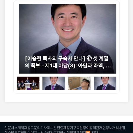
중 교
[이승현 목사의 구속사 만나] ㊼ 셋 계열
[박
절실
의 족보 - 제1대 아담(3): 아담과 라멕, 그
니
리고 에녹의 동시대
신문사소개
제휴광고문의
기사제보
간편결제
정기구독신청
이용약관
개인정보처리방침
RSS
청소년보호정책
이메일무단수집거부
저작권정책
고객센터