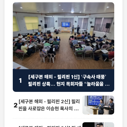
[세구본 해외 - 필리핀 1신] ‘구속사 태풍’
1
필리핀 상륙… 현지 목회자들 “놀라움을 넘
어선 충격”
[세구본 해외 - 필리핀 2신] 필리
2
핀을 사로잡은 이승현 목사의 맞
춤 강연 “족보가 보여요”