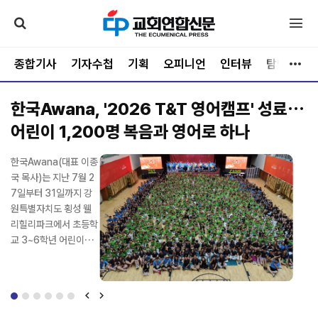
종합기사
기자수첩
기획
오피니언
인터뷰
탐방
문
한국Awana, '2026 T&T 영어캠프' 성료…
예장합신, 기쁨의교회 사태로 총회-노회 정면
어린이 1,200명 복음과 영어로 하나
충돌… 9월 총회 앞두고 ‘빨간불’
세계 중화권 교회의 영
한국Awana(대표 이종
최근 예장합신(총회장
"예수가 길이다!" 강단
가난과 물질적 결핍이
전국의 크리스천들이
세계 중화권 교회의 영
한국Awana(대표 이종
적 부흥과 복음 사역을
국 목사)는 지난 7월 2
김성규 목사)에서 불거
에서 주성민 목사가 힘
가득한 세계 5대 빈민
매년 여름 손꼽아 기다
적 부흥과 복음 사역을
국 목사)는 지난 7월 2
위한 제35회 OCCK
7일부터 31일까지 강
진 기쁨의교회 영입 이
있게 외치자 예배당을
가, 필리핀 바세코(Bas
려온 영적 양식의 대성
위한 제35회 OCCK
7일부터 31일까지 강
(Overseas Chinese
원특별자치도 횡성 웰
슈가 총회와 노회의 정
가득 메운 청소년들도
eco) 마을. 그러나 그곳
회, 새에덴교회(담임 소
(Overseas Chinese
원특별자치도 횡성 웰
Conference in Kore
리힐리파크에서 초등학
면충돌로 비화하면서
한목소리로 "예수가 길
에는 세상의 시선이 감
강석 목사)의 ‘2026
Conference in Kore
리힐리파크에서 초등학
a) 아시아방한성회가 8
교 3~6학년 어린이를
교단 안팎의 이목이 집
이다!"를 외쳤다. 찬양이
히 가늠할 수 없는 순전
가.두.고 장년여름수련
a) 아시아방한성회가 8
교 3~6학년 어린이를
월 3일부터 7일까지 여
대상으로 '2026 Awa
중되고 있다. 총회 결의
시작되자 학생들은 자
한 신앙과 넘치는 기쁨
회’가 지난 8월 2일 화
월 3일부터 7일까지 여
대상으로 '2026 Awa
의도순복음교회와 오산
na T&T 영어캠프'를
의 해석을 둘러싼 법리
리에서 일어나 두 손을
이 살아 숨 쉬고 있었다.
려한 막을 올렸다. 오는
의도순복음교회와 오산
na T&T 영어캠프'를
리최자실기념금식기도
개최했다. '진리의 추적
공방은 물론 회의록 작
높이 들고 뛰며 하나님
사단법인 은성국제선교
8월 7일까지 6일간 총
리최자실기념금식기도
개최했다. '진리의 추적
원, 영산수련원에서 열
자'(요한복음 14:6)를
성의 적법성, 총회상설
을 찬양했고, 설교마다
회(이사장 김정자)와 은
7강에 걸쳐 진행되는
원, 영산수련원에서 열
자'(요한복음 14:6)를
린다. OCCK 아시아방
주제로 열린 이번 캠프
재판국 판결의 정당성,
큰 "아멘"으로 화답했
성국제선교회(이사장
이번 수련회는 본교회
린다. OCCK 아시아방
주제로 열린 이번 캠프