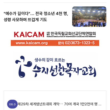
"예수가 길이다"… 전국 청소년 4천 명,
성령 사모하며 뜨겁게 기도
제29차 세계렘넌트대회 개막… 70여 개국 1만2천여 명 참가
08.0
5
가수 임영웅 팬클럽, 장기기증인 유자녀 위해 1천만 원 기부
08.06
[세구본 해외 - 필리핀 최종] 뜨거운 말씀의 열풍, 필리핀을 감동으로 물들이다
08.
05
제29차 세계렘넌트대회 개막… 70여 개국 1만2천여 명 참가
08.0
실