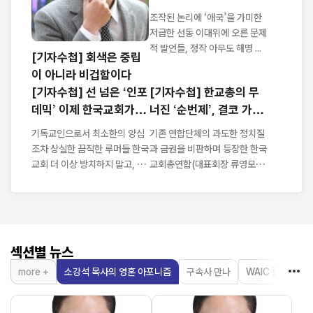
'이단 음모론'
조작된 논리에 ‘애국’을 가미한
저급한 선동 이대위에 오른 문제
적 발언들, 정작 아무도 해명 ...
[기자수첩] 회색은 중립
이 아니라 비겁함이다
[기자수첩] 선 넘은 ‘인포
[기자수첩] 한교총의 무
데믹’ 이제 한국교회가 나
너진 ‘순번제’, 결코 가볍
서야
지 않다
기독교인으로서 최소한의 양심
기존 연합단체의 과도한 정치질
조차 상실한 끔직한 루머들 한국
과 금권을 비판하며 등장한 한국
교회 더 이상 방치하지 말고, 악
교회총연합(대표회장 류영모 목
성루머 근...
사)이 ...
섹션별 뉴스
more +
소강석 목사의 영혼 아포니즘
구속사 만나
WAIC 칼럼
한