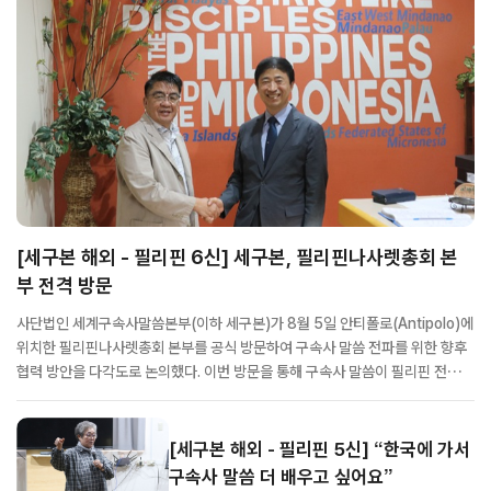
[세구본 해외 - 필리핀 6신] 세구본, 필리핀나사렛총회 본
부 전격 방문
사단법인 세계구속사말씀본부(이하 세구본)가 8월 5일 안티폴로(Antipolo)에
위치한 필리핀나사렛총회 본부를 공식 방문하여 구속사 말씀 전파를 위한 향후
협력 방안을 다각도로 논의했다. 이번 방문을 통해 구속사 말씀이 필리핀 전역은
물론, 인근 태평양 지역으로 본격 확장될 수 있는 강력한 교두보가 마련될 전망
이다. 특히 필리핀나사렛교단은 필리핀 국내 선교에만 국한되지 않고, 인근 ...
[세구본 해외 - 필리핀 5신] “한국에 가서
구속사 말씀 더 배우고 싶어요”