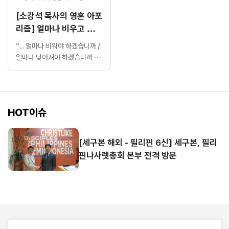
[소강석 목사의 영혼 아포
리즘] 얼마나 비우고 낮아
져야 할까요?
“... 얼마나 비워야 하겠습니까 /
얼마나 낮아져야 하겠습니까 /
얼마나 가슴 저려야 하겠습니까
/ 아무리 눈물을 흘려도 캄캄하
기만 한 밤 / 언제쯤 그 별빛을
비추어 주시겠습니까 / 평강의
HOT이슈
왕으로 오셨던 아기 예수여 / 증
오와 분노가 가득한 어두운 이
세상에 / 다시 맨살의 아기 예수
[세구본 해외 - 필리핀 6신] 세구본, 필리
로 오셔야 하겠나이다... (중략)
핀나사렛총회 본부 전격 방문
상처와 아픔, 분노와 증오가 가
시지 않는 / 조국 대한민국에 하
늘의 별을 들고 오시옵...