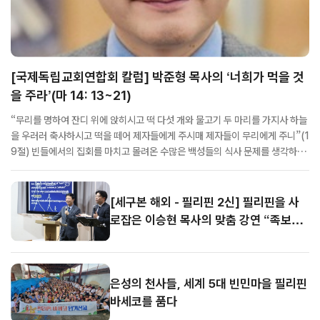
[국제독립교회연합회 칼럼] 박준형 목사의 ‘너희가 먹을 것
을 주라’(마 14: 13~21)
“무리를 명하여 잔디 위에 앉히시고 떡 다섯 개와 물고기 두 마리를 가지사 하늘
을 우러러 축사하시고 떡을 떼어 제자들에게 주시매 제자들이 무리에게 주니”(1
9절) 빈들에서의 집회를 마치고 몰려온 수많은 백성들의 식사 문제를 생각하던
제자들이 고민 끝에 예수님께 자신들의 의견을 냈습니다. 즉 여기는 아무것도 없
는 빈들이라는 점과, 날이 이미 어두컴컴해진 점, 그리고 이런 상황이니 저들을
마을로 보...
[세구본 해외 - 필리핀 2신] 필리핀을 사
로잡은 이승현 목사의 맞춤 강연 “족보가
보여요”
은성의 천사들, 세계 5대 빈민마을 필리핀
바세코를 품다