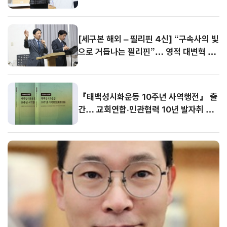
[세구본 해외 – 필리핀 4신] “구속사의 빛
으로 거듭나는 필리핀”… 영적 대변혁 선
포
『태백성시화운동 10주년 사역행전』 출
간… 교회연합·민관협력 10년 발자취 담
아