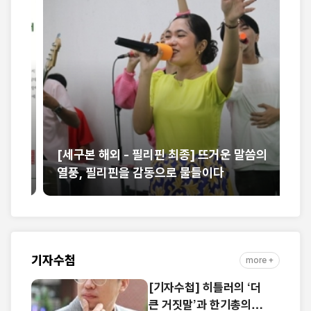
해
[세구본 해외 - 필리핀 최종] 뜨거운 말씀의
제
열풍, 필리핀을 감동으로 물들이다
만
기자수첩
more +
[기자수첩] 히틀러의 ‘더
큰 거짓말’과 한기총의