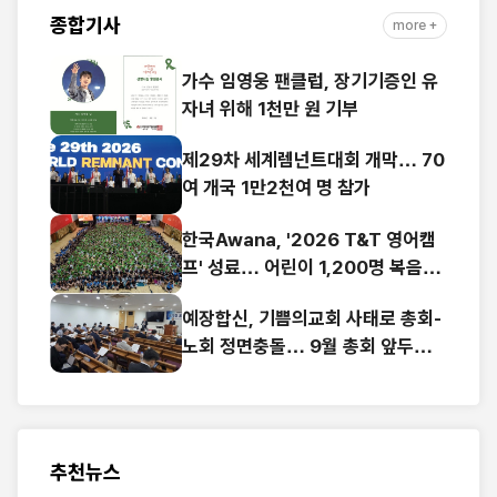
종합기사
more +
가수 임영웅 팬클럽, 장기기증인 유
자녀 위해 1천만 원 기부
제29차 세계렘넌트대회 개막… 70
여 개국 1만2천여 명 참가
한국Awana, '2026 T&T 영어캠
프' 성료… 어린이 1,200명 복음과
영어로 하나
예장합신, 기쁨의교회 사태로 총회-
노회 정면충돌… 9월 총회 앞두고
‘빨간불’
추천뉴스