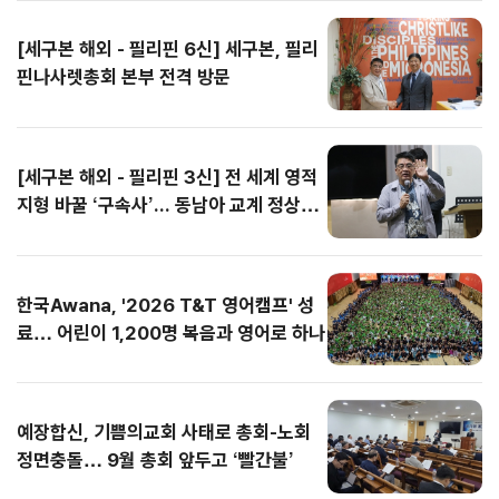
한성회본부가 주최하고
에는 전국 80여 개 교
총회 의사정족수 문제
다. 통성기도 시간에는
한형규)는 지난 7월 30
성도들뿐만 아니라 타
한성회본부가 주최하고
에는 전국 80여 개 교
[세구본 해외 - 필리핀 6신] 세구본, 필리
세계교회성장연구원이
회에서 입단 과정을 마
까지 잇달아 제기되면
곳곳에서 눈물의 회개
일부터 8월 1일까지 3
지역 교회에서도 온·오
세계교회성장연구원이
회에서 입단 과정을 마
주관하는 이번 성회에
친 T&T 클럽원 800명
서 갈등은 최고조로 치
와 간절한 기도가 이어
일간 바세코 현지를 찾
프라인을 통해 대거 참
주관하는 이번 성회에
친 T&T 클럽원 800명
핀나사렛총회 본부 전격 방문
는 대만을 비롯해 중국,
을 비롯해 인솔교사, 청
닫는 양상이다. 특히 중
졌으며, 일부 학생들은
았다. 선교팀은 불쌍히
여하며 첫날부터 폭발
는 대만을 비롯해 중국,
을 비롯해 인솔교사, 청
홍콩, 마카오, 싱가포
소년 스태프(YM), 영어
서울노회가 총회를 향
무릎을 꿇고 성령을 사
여기는 마음이나 동정
적인 영적 열기를 이끌
홍콩, 마카오, 싱가포
소년 스태프(YM), 영어
르, 말레이시아 등 세계
단기선교팀, 본부 스태
해 녹취록까지 공개하
모하며 기도에 몰입했
의 시선이 아닌, 하나님
어냈다. 새에덴교회의
르, 말레이시아 등 세계
단기선교팀, 본부 스태
각국에서 중화권 목회
프 등...
며 정면 반박...
다. 집회는 매일 밤 12
안에서...
장년여름수련...
각국에서 중화권 목회
프 등...
[세구본 해외 - 필리핀 3신] 전 세계 영적
자와 성도 약 3,000명
시를 훌쩍...
자와 성도 약 3,000명
지형 바꿀 ‘구속사’... 동남아 교계 정상도
이 ...
이 ...
극찬
한국Awana, '2026 T&T 영어캠프' 성
료… 어린이 1,200명 복음과 영어로 하나
예장합신, 기쁨의교회 사태로 총회-노회
정면충돌… 9월 총회 앞두고 ‘빨간불’