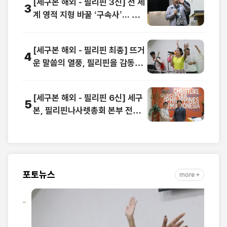
[세구본 해외 - 필리핀 3신] 전 세
3
계 영적 지형 바꿀 ‘구속사’... 동남
아 교계 정상도 극찬
[세구본 해외 - 필리핀 최종] 뜨거
4
운 말씀의 열풍, 필리핀을 감동으
로 물들이다
[세구본 해외 - 필리핀 6신] 세구
5
본, 필리핀나사렛총회 본부 전격
방문
포토뉴스
more +