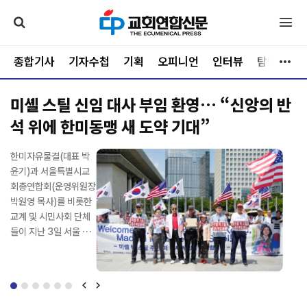
종합기사
기자수첩
기획
오피니언
인터뷰
탐방
문
미셸 스틸 신임 대사 부임 환영… “신앙의 반
세기총, 제63차 한반도 자유·평화통일 성남
석 위에 한미동맹 새 도약 기대”
시 기도회 개최
가난과 물질적 결핍이
한미자유물결(대표 박
사)세계한국인기독교총
한국Awana(대표 이종
최근 예장합신(총회장
"예수가 길이다!" 강단
가난과 물질적 결핍이
한미자유물결(대표 박
가득한 세계 5대 빈민
윤기)과 서울특별시교
연합회(대표회장 전기
국 목사)는 지난 7월 2
김성규 목사)에서 불거
에서 주성민 목사가 힘
가득한 세계 5대 빈민
윤기)과 서울특별시교
가, 필리핀 바세코(Bas
회총연합회(운영위원장
현 장로, 사무총장 신광
7일부터 31일까지 강
진 기쁨의교회 영입 이
있게 외치자 예배당을
가, 필리핀 바세코(Bas
회총연합회(운영위원장
eco) 마을. 그러나 그곳
박원영 목사)를 비롯한
수 목사, 이하 세기총)
원특별자치도 횡성 웰
슈가 총회와 노회의 정
가득 메운 청소년들도
eco) 마을. 그러나 그곳
박원영 목사)를 비롯한
에는 세상의 시선이 감
교계 및 시민사회 단체
는 지난 8월 5일 경기
리힐리파크에서 초등학
면충돌로 비화하면서
한목소리로 "예수가 길
에는 세상의 시선이 감
교계 및 시민사회 단체
히 가늠할 수 없는 순전
들이 지난 3일 서울 종
도 성남시 분당횃불교
교 3~6학년 어린이를
교단 안팎의 이목이 집
이다!"를 외쳤다. 찬양이
히 가늠할 수 없는 순전
들이 지난 3일 서울 종
한 신앙과 넘치는 기쁨
로구 주한미국대사관
회(담임목사 이재희)에
대상으로 '2026 Awa
중되고 있다. 총회 결의
시작되자 학생들은 자
한 신앙과 넘치는 기쁨
로구 주한미국대사관
이 살아 숨 쉬고 있었다.
앞에서 기자회견을 열
서 '제63차 한반도 자
na T&T 영어캠프'를
의 해석을 둘러싼 법리
리에서 일어나 두 손을
이 살아 숨 쉬고 있었다.
앞에서 기자회견을 열
사단법인 은성국제선교
고, 미셸 스틸 신임 주한
유·평화통일 성남시 기
개최했다. '진리의 추적
공방은 물론 회의록 작
높이 들고 뛰며 하나님
사단법인 은성국제선교
고, 미셸 스틸 신임 주한
회(이사장 김정자)와 은
미국대사의 부임을 환
도회'를 개최했다. 세기
자'(요한복음 14:6)를
성의 적법성, 총회상설
을 찬양했고, 설교마다
회(이사장 김정자)와 은
미국대사의 부임을 환
성국제선교회(이사장
영하며 기독교 신앙의
총 평화통일기도위원회
주제로 열린 이번 캠프
재판국 판결의 정당성,
큰 "아멘"으로 화답했
성국제선교회(이사장
영하며 기독교 신앙의