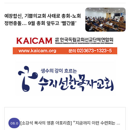
예장합신, 기쁨의교회 사태로 총회-노회
정면충돌… 9월 총회 앞두고 ‘빨간불’
[소강석 목사의 영혼 아포리즘] “지금까지 이런 수련회는 없었습니다”
08.0
9
[조길봉 칼럼] 4. 마소라 사본 직역으로 읽는 창세기 4장: 죄의 웅크림과 에핳의 이름을 부르는 희생물의 단
08.
09
[강대형 목사의 로마서 칼럼] 17. 만일 우리가 그리스도와 함께 죽었으면 또한 그와 함께 살 줄을 믿노니 (롬 6:8-9)
08.
09
[소강석 목사의 영혼 아포리즘] “지금까지 이런 수련회는 없었습니다”
08.0
실