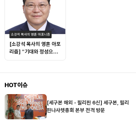
소강석 목사의 영혼 아포니즘
[소강석 목사의 영혼 아포
리즘] “기대와 정성으로
빚어진 여름수련회 설교”
HOT이슈
[세구본 해외 - 필리핀 6신] 세구본, 필리
핀나사렛총회 본부 전격 방문