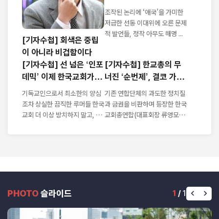
'이단 음모론'
조작된 논리에 ‘애국’을 가미한
저급한 선동 이대위에 오른 문제
적 발언들, 정작 아무도 해명 ...
[기자수첩] 회색은 중립
이 아니라 비겁함이다
[기자수첩] 선 넘은 ‘인포
[기자수첩] 한교총의 무
데믹’ 이제 한국교회가 나
너진 ‘순번제’, 결코 가볍
서야
지 않다
기독교인으로서 최소한의 양심
기존 연합단체의 과도한 정치질
조차 상실한 끔직한 루머들 한국
과 금권을 비판하며 등장한 한국
교회 더 이상 방치하지 말고, 악
교회총연합(대표회장 류영모 목
성루머 근...
사)이 ...
PHOTO
슬라이드
1
/
1