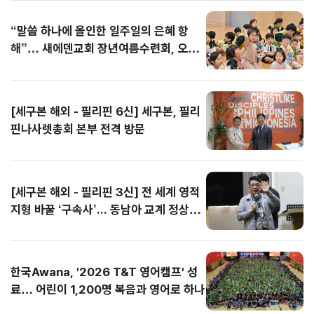
한형규)는 지난 7월 30
가치 위에서 한미동맹
가 주관하고 성남시기
에는 전국 80여 개 교
총회 의사정족수 문제
다. 통성기도 시간에는
한형규)는 지난 7월 30
가치 위에서 한미동맹
“말씀 하나에 올인한 일주일의 은혜 항
일부터 8월 1일까지 3
의 진일보한 발전을 기
독교총연합회가 협력한
회에서 입단 과정을 마
까지 잇달아 제기되면
곳곳에서 눈물의 회개
일부터 8월 1일까지 3
의 진일보한 발전을 기
일간 바세코 현지를 찾
대한다는 뜻을 밝혔다.
이날 기도회에는 목회
친 T&T 클럽원 800명
서 갈등은 최고조로 치
와 간절한 기도가 이어
일간 바세코 현지를 찾
대한다는 뜻을 밝혔다.
해”… 새에덴교회 장년여름수련회, 오늘
았다. 선교팀은 불쌍히
참석자들은 이날 발표
자와 성도들이 참석해
을 비롯해 인솔교사, 청
닫는 양상이다. 특히 중
졌으며, 일부 학생들은
았다. 선교팀은 불쌍히
참석자들은 이날 발표
마무리
여기는 마음이나 동정
한 성명을 통해 미국 독
한반도의 자유·평화통
소년 스태프(YM), 영어
서울노회가 총회를 향
무릎을 꿇고 성령을 사
여기는 마음이나 동정
한 성명을 통해 미국 독
의 시선이 아닌, 하나님
립 250주년을 축하하
일과 세계 평화를 위해
단기선교팀, 본부 스태
해 녹취록까지 공개하
모하며 기도에 몰입했
의 시선이 아닌, 하나님
립 250주년을 축하하
안에서...
는 한편, ...
함께 기도했...
프 등...
며 정면 반박...
다. 집회는 매일 밤 12
안에서...
는 한편, ...
[세구본 해외 - 필리핀 6신] 세구본, 필리
시를 훌쩍...
핀나사렛총회 본부 전격 방문
[세구본 해외 - 필리핀 3신] 전 세계 영적
지형 바꿀 ‘구속사’... 동남아 교계 정상도
극찬
한국Awana, '2026 T&T 영어캠프' 성
료… 어린이 1,200명 복음과 영어로 하나