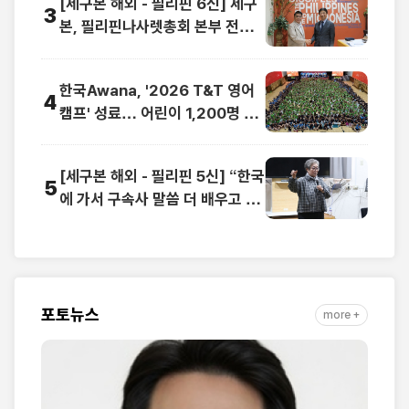
[세구본 해외 - 필리핀 6신] 세구
3
본, 필리핀나사렛총회 본부 전격
방문
한국Awana, '2026 T&T 영어
4
캠프' 성료… 어린이 1,200명 복
음과 영어로 하나
[세구본 해외 - 필리핀 5신] “한국
5
에 가서 구속사 말씀 더 배우고 싶
어요”
포토뉴스
more +