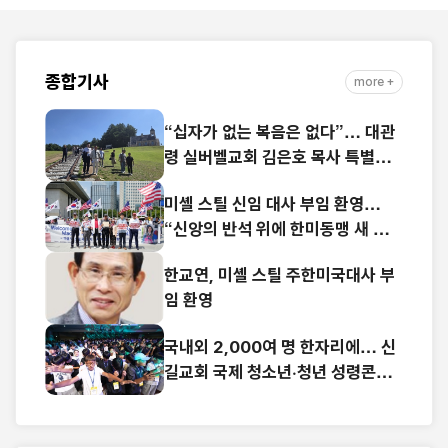
종합기사
more +
“십자가 없는 복음은 없다”… 대관
령 실버벨교회 김은호 목사 특별초
청예배
미셸 스틸 신임 대사 부임 환영…
“신앙의 반석 위에 한미동맹 새 도
약 기대”
한교연, 미셸 스틸 주한미국대사 부
임 환영
국내외 2,000여 명 한자리에… 신
길교회 국제 청소년·청년 성령콘퍼
런스 성료