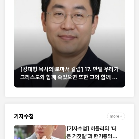
는
[강대형 목사의 로마서 칼럼] 17. 만일 우리가
[
부
그리스도와 함께 죽었으면 또한 그와 함께 살
런
줄을 믿노니 (롬 6:8-9)
기자수첩
more +
[기자수첩] 히틀러의 ‘더
큰 거짓말’과 한기총의