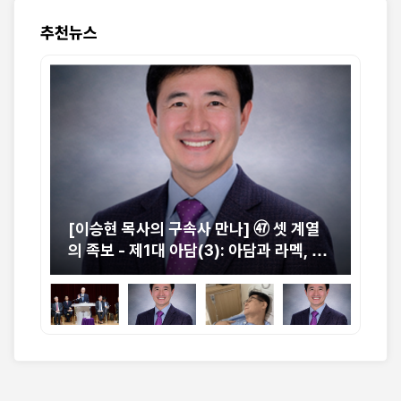
추천뉴스
중 교
[이승현 목사의 구속사 만나] ㊼ 셋 계열
[박
절실
의 족보 - 제1대 아담(3): 아담과 라멕, 그
니
리고 에녹의 동시대