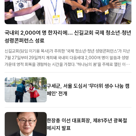
국내외 2,000여 명 한자리에… 신길교회 국제 청소년·청년
성령콘퍼런스 성료
신길교회(담임 이기용 목사)가 주최한 '국제 청소년·청년 성령콘퍼런스'가 지난
7월 27일부터 29일까지 개최돼 국내외 다음세대 2,000여 명이 말씀과 성령
가운데 영적 회복을 경험하는 시간을 가졌다. '하나님의 꿈'을 주제로 열린 이번
콘퍼런스에는 서울과 부산, 강원, 제주 등 전국 각지의 교회 청소년과 청년들이
참석했으며, 해외에서도 참가자들이 함께해 국제적인 규모의 성령집회로 진행
됐다. 특...
구세군, 서울 도심서 '무더위 생수 나눔 캠
페인' 전개
한장총 이선 대표회장, 제81주년 광복절
메시지 발표