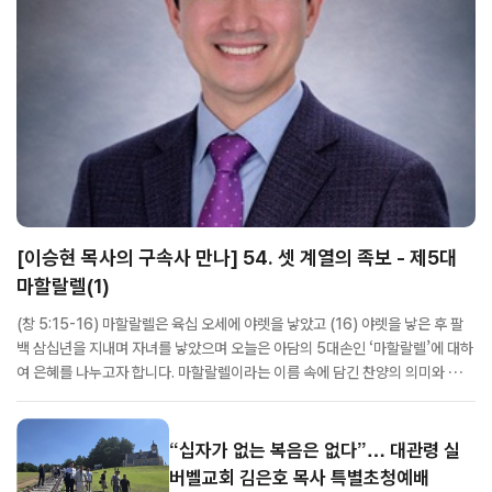
[이승현 목사의 구속사 만나] 54. 셋 계열의 족보 - 제5대
마할랄렐(1)
(창 5:15-16) 마할랄렐은 육십 오세에 야렛을 낳았고 (16) 야렛을 낳은 후 팔
백 삼십년을 지내며 자녀를 낳았으며 오늘은 아담의 5대손인 ‘마할랄렐’에 대하
여 은혜를 나누고자 합니다. 마할랄렐이라는 이름 속에 담긴 찬양의 의미와 그가
살았던 시대에 꽃피운 예배의 영광을 깊이 상고해 보는 시간이 되기를 소망합니
다. 1. 마할랄렐의 연대기 마할랄렐은 아담의 5대손이며, 게난이 70세에 낳...
“십자가 없는 복음은 없다”… 대관령 실
버벨교회 김은호 목사 특별초청예배