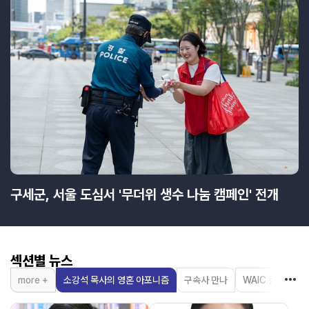
구세군, 서울 도심서 '무더위 생수 나눔 캠페인' 전개
섹션별 뉴스
more +
소강석 목사의 영혼 아포니즘
구속사 만나
WAIC 칼럼
한