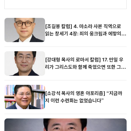
시
9
간
[조길봉 칼럼] 4. 마소라 사본 직역으로 읽는 창세기 4장: 죄의 웅크림과 에핳의 이름을 부르는 희생물의 단
08.
뉴
스
09
[강대형 목사의 로마서 칼럼] 17. 만일 우리가 그리스도와 함께 죽었으면 또한 그와 함께 살 줄을 믿노니 (롬 6:8-9)
[조길봉 칼럼] 4. 마소라 사본 직역으로
08.
읽는 창세기 4장: 죄의 웅크림과 에핳의
09
이름을 부르는 희생물의 단
[강대형 목사의 로마서 칼럼] 17. 만일 우
리가 그리스도와 함께 죽었으면 또한 그와
함께 살 줄을 믿노니 (롬 6:8-9)
[소강석 목사의 영혼 아포리즘] “지금까
지 이런 수련회는 없었습니다”