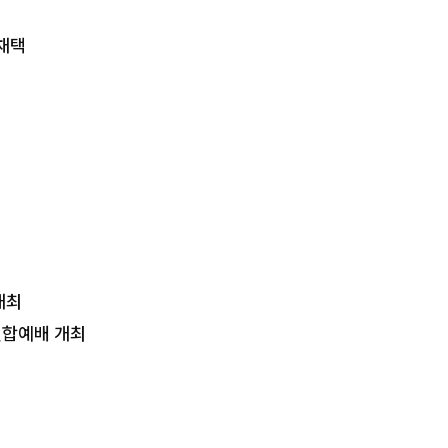
열의 족보 - 제5대 마할랄렐(1)
 채택
개최
연합예배 개최