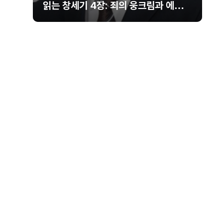
읽는 창세기 4장: 죄의 웅크림과 에핳의
이름을 부르는 희생물의 단
그