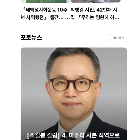
『태백성시화운동 10주
박병길 시인, 42번째 시
년 사역행전』 출간… 교
집 『우리는 영원히 하
회연합·민관협력 10년 발
나』 출간
자취 담아
포토뉴스
more +
셋 계
[조길봉 칼럼] 4. 마소라 사본 직역으로