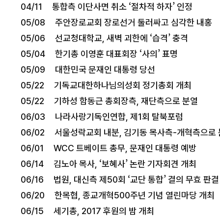
04/11 통합측 이단사면 취소 ‘절차적 하자’ 인정
05/08 주안장로교회 장로선거 둘러싸고 심각한 내홍
05/06 선교청대학교, 새벽 괴한에 ‘습격’ 충격
05/04 한기총 이영훈 대표회장 ‘사의’ 표명
05/09 대한민국 문재인 대통령 당선
05/22 기독교대한하나님의성회 정기총회 개최
05/22 기하성 함동근 총회장측, 재단측으로 분열
06/03 나라사랑기독인연합, 제1회 탈북포럼
06/02 서울성락교회 내분, 김기동 목사측-개혁측으로
06/01 WCC 트베이트 총무, 문재인 대통령 예방
06/14 김노아 목사, ‘보혜사’ 논란 기자회견 개최
06/16 법원, 대신측 제50회 ‘교단 통합’ 결의 무효 판결
06/20 한목협, 종교개혁500주년 기념 열린마당 개최
06/15 세기총, 2017 후원의 밤 개최