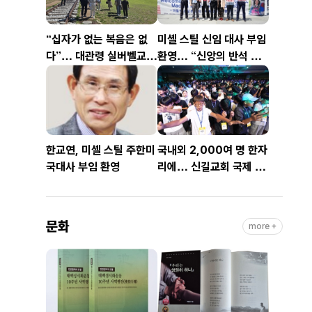
“십자가 없는 복음은 없
미셸 스틸 신임 대사 부임
다”… 대관령 실버벨교회
환영… “신앙의 반석 위
김은호 목사 특별초청예
에 한미동맹 새 도약 기
배
대”
한교연, 미셸 스틸 주한미
국내외 2,000여 명 한자
국대사 부임 환영
리에… 신길교회 국제 청
소년·청년 성령콘퍼런스
성료
문화
more +