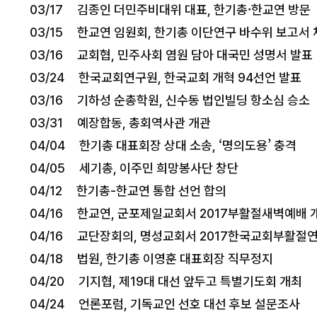
03/17 김종인 더민주비대위 대표, 한기총·한교연 방문
03/15 한교연 임원회, 한기총 이단연구 바수위 보고서
03/16 교회협, 민주사회 염원 담아 대국민 성명서 발표
03/24 한국교회연구원, 한국교회 개혁 94선언 발표
03/16 기하성 순총학원, 신수동 법인빌딩 항소심 승소
03/31 예장합동, 총회역사관 개관
04/04 한기총 대표회장 상대 소송, ‘명의도용’ 충격
04/05 세기총, 이주민 희망봉사단 창단
04/12 한기총-한교연 통합 선언 합의
04/16 한교연, 군포제일교회서 2017부활절새벽예배 
04/16 교단장회의, 명성교회서 2017한국교회부활절
04/18 법원, 한기총 이영훈 대표회장 직무정지
04/20 기지협, 제19대 대선 앞두고 특별기도회 개최
04/24 언론포럼, 기독교인 선호 대선 후보 설문조사