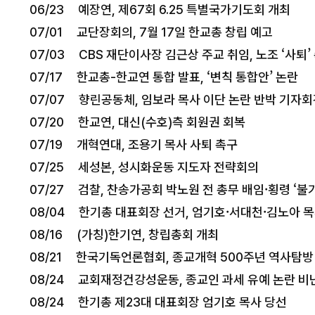
06/23 예장연, 제67회 6.25 특별국가기도회 개최
07/01 교단장회의, 7월 17일 한교총 창립 예고
07/03 CBS 재단이사장 김근상 주교 취임, 노조 ‘사퇴’
07/17 한교총-한교연 통합 발표, ‘변칙 통합안’ 논란
07/07 향린공동체, 임보라 목사 이단 논란 반박 기자
07/20 한교연, 대신(수호)측 회원권 회복
07/19 개혁연대, 조용기 목사 사퇴 촉구
07/25 세성본, 성시화운동 지도자 전략회의
07/27 검찰, 찬송가공회 박노원 전 총무 배임·횡령 ‘불
08/04 한기총 대표회장 선거, 엄기호·서대천·김노아 
08/16 (가칭)한기연, 창립총회 개최
08/21 한국기독언론협회, 종교개혁 500주년 역사탐방
08/24 교회재정건강성운동, 종교인 과세 유예 논란 비
08/24 한기총 제23대 대표회장 엄기호 목사 당선