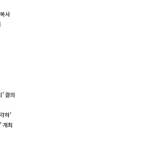
 목사
의
’ 결의
‘각하’
’ 개최