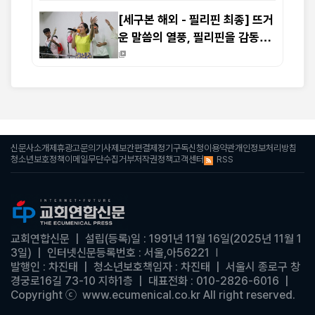
[세구본 해외 - 필리핀 최종] 뜨거
운 말씀의 열풍, 필리핀을 감동으
로 물들이다
신문사소개
제휴광고문의
기사제보
간편결제
정기구독신청
이용약관
개인정보처리방침
RSS
청소년보호정책
이메일무단수집거부
저작권정책
고객센터
교회연합신문
| 설립(등록
일 : 1991년 11월 16일(2025년 11월 1
)
3일)
|
인터넷신문등록번호 : 서울,아56221
|
발행인 : 차진태 | 청소년보호책임자 : 차진태
| 서울시 종로구 창
경궁로16길 73-10 지하1층 | 대표전화 : 010-2826-6016
|
Copyright ⓒ www.ecumenical.co.kr
All right reserved.