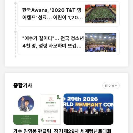
한국Awana, '2026 T&T 영
어캠프' 성료… 어린이 1,200
명 복음과 영어로 하나
"예수가 길이다"… 전국 청소년
4천 명, 성령 사모하며 뜨겁게
기도
종합기사
more +
가수 임영웅 팬클럽, 장기
제29차 세계렘넌트대회