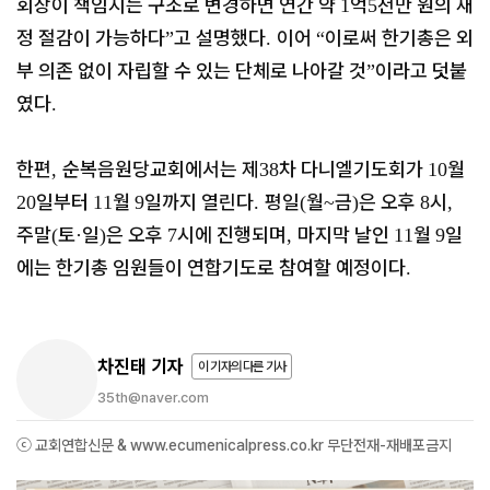
회장이 책임지는 구조로 변경하면 연간 약
억
천만 원의 재
1
5
정 절감이 가능하다
고 설명했다
이어
이로써 한기총은 외
”
.
“
부 의존 없이 자립할 수 있는 단체로 나아갈 것
이라고 덧붙
”
였다
.
한편
순복음원당교회에서는 제
차 다니엘기도회가
월
,
38
10
일부터
월
일까지 열린다
평일
월
금
은 오후
시
20
11
9
.
(
~
)
8
,
주말
토
일
은 오후
시에 진행되며
마지막 날인
월
일
(
·
)
7
,
11
9
에는 한기총 임원들이 연합기도로 참여할 예정이다
.
차진태 기자
이 기자의 다른 기사
35th@naver.com
ⓒ 교회연합신문 & www.ecumenicalpress.co.kr 무단전재-재배포금지