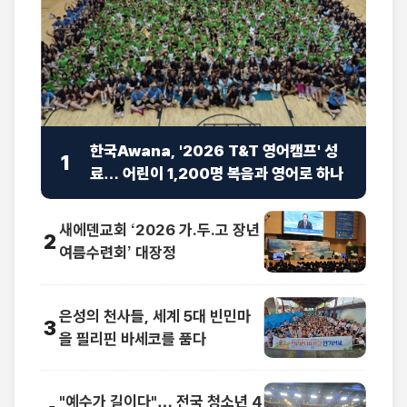
한국Awana, '2026 T&T 영어캠프' 성
1
료… 어린이 1,200명 복음과 영어로 하나
새에덴교회 ‘2026 가.두.고 장년
2
여름수련회’ 대장정
은성의 천사들, 세계 5대 빈민마
3
을 필리핀 바세코를 품다
"예수가 길이다"… 전국 청소년 4