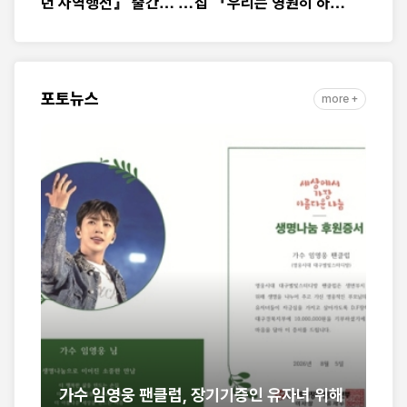
년 사역행전』 출간… 교
집 『우리는 영원히 하
회연합·민관협력 10년 발
나』 출간
자취 담아
포토뉴스
more +
임영웅 팬클럽, 장기기증인 유자녀 위해
[세구본 해외 - 