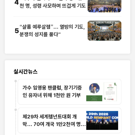
4
천 명, 성령 사모하며 뜨겁게 기도
“샬롬 예루살렘”… 열방의 기도,
5
분쟁의 성지를 품다“
실시간뉴스
가수 임영웅 팬클럽, 장기기증
인 유자녀 위해 1천만 원 기부
제29차 세계렘넌트대회 개
막… 70여 개국 1만2천여 명
참가