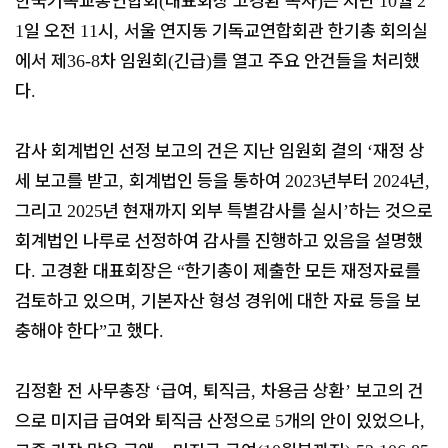
한국기독교총연합회
대표회장 고경환 목사
는 지난
월
(
)
10
2
일 오전
시
서울 연지동 기독교연합회관 한기총 회의실
1
11
,
에서 제
차 임원회
긴급
를 열고 주요 안건들을 처리했
36-8
(
)
다
.
감사 회계법인 선정 보고의 건은 지난 임원회 결의
재정 상
‘
세 보고를 받고
회계법인 등을 통하여
년부터
년
,
2023
2024
,
그리고
년 현재까지 외부 특별감사를 실시
하는 것으로
2025
’
회계법인 나루로 선정하여 감사를 진행하고 있음을 설명했
다
고경환 대표회장은
한기총이 제출한 모든 재정자료를
.
“
검토하고 있으며
기본자산 형성 경위에 대한 자료 등을 보
,
충해야 한다
고 했다
”
.
김정환 전 사무총장
급여
퇴직금
차용금 상환
보고의 건
‘
,
,
’
으로 미지급 급여와 퇴직금 산정으로
개의 안이 있었으나
5
,