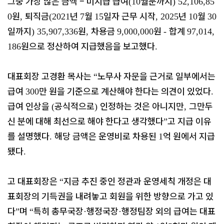
그중 가장 많은 금액
–
미지급 급여
월분까지
(10
) 52,106,85
원
퇴직금
년
월
일자 근무 시작
년
월
0
,
(2021
7
15
, 2025
10
30
일까지
원
차용금
원
합계
) 35,907,336
,
9,000,000
-
97,014,
원으로 정산하여 지급했음을 보고했다
186
.
대표회장 고경환 목사는
노무사 자문을 근거로 일부에서는
“
급여
만 원을 기준으로 계산해야 한다는 의견이 있었다
300
.
급여 인상을
공식적으로
인정하는 것은 아니지만
그만두
(
)
,
신 분에 대해 최선으로 해야 한다고 생각했다
고 지급 이유
”
를 설명했다
해당 금액은 운영비로 차용된
억 원에서 지급
.
1
됐다
.
고 대표회장은
지금 추진 중인 정관과 운영세칙 개정은 대
“
표회장의 기득권을 내려놓고 회원을 위한 방향으로 가고 있
다
며
특히 총무국장
행정국장
행정팀장 외의 급여는 대표
”
“
·
·