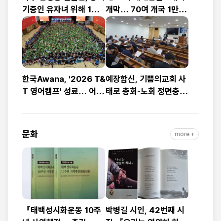
기증인 유자녀 위해 1천
개막… 70여 개국 1만2
만 원 기부
천여 명 참가
한국Awana, '2026 T&
예장합신, 기쁨의교회 사
T 영어캠프' 성료… 어린
태로 총회-노회 정면충
이 1,200명 복음과 영어
돌… 9월 총회 앞두고
로 하나
‘빨간불’
문화
more +
『태백성시화운동 10주
박병길 시인, 42번째 시