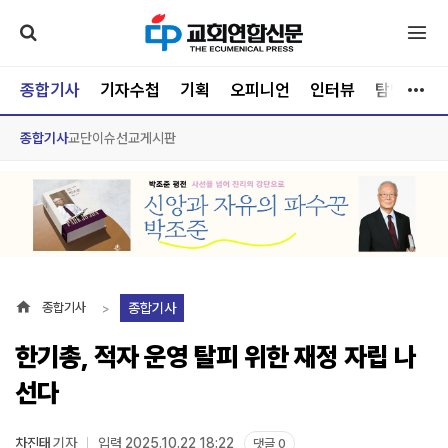
종합기사
기자수첩
기획
오피니언
인터뷰
탐방
문
종합기사
교단
이슈
선교
게시판
종합기사
종합기사
한기총, 적자 운영 탈피 위한 재정 자립 나
선다
차진태
기자
입력 2025.10.22 18:22
댓글 0