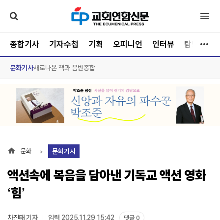
종합기사
기자수첩
기획
오피니언
인터뷰
탐방
문
문화기사
새로나온 책과 음반
종합
문화기사
문화
액션속에 복음을 담아낸 기독교 액션 영화
‘힘’
차진태
기자
입력 2025.11.29 15:42
댓글 0