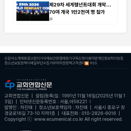
제29차 세계렘넌트대회 개막…
70여 개국 1만2천여 명 참가
신문사소개
제휴광고문의
기사제보
간편결제
정기구독신청
이용약관
개인정보처리방침
RSS
청소년보호정책
이메일무단수집거부
저작권정책
고객센터
교회연합신문
| 설립(등록
일 : 1991년 11월 16일(2025년 11월 1
)
3일)
|
인터넷신문등록번호 : 서울,아56221
|
발행인 : 차진태 | 청소년보호책임자 : 차진태
| 서울시 종로구 창
경궁로16길 73-10 지하1층 | 대표전화 : 010-2826-6016
|
Copyright ⓒ www.ecumenical.co.kr
All right reserved.