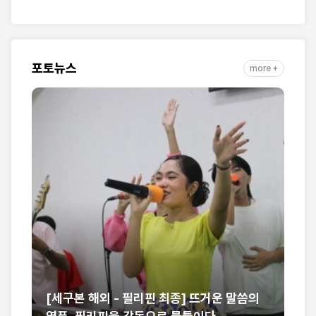
회연합·민관협력 10년 발
나』 출간
자취 담아
포토뉴스
more +
구
[세구본 해외 - 필리핀 최종] 뜨거운 말씀의
제