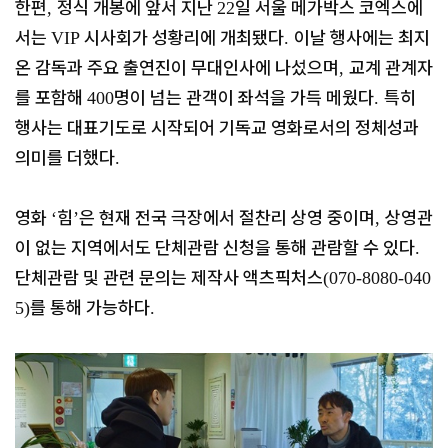
한편
정식 개봉에 앞서 지난
일 서울 메가박스 코엑스에
,
22
서는
시사회가 성황리에 개최됐다
이날 행사에는 최지
VIP
.
온 감독과 주요 출연진이 무대인사에 나섰으며
교계 관계자
,
를 포함해
명이 넘는 관객이 좌석을 가득 메웠다
특히
400
.
행사는 대표기도로 시작되어 기독교 영화로서의 정체성과
의미를 더했다
.
영화
힘
은 현재 전국 극장에서 절찬리 상영 중이며
상영관
‘
’
,
이 없는 지역에서도 단체관람 신청을 통해 관람할 수 있다
.
단체관람 및 관련 문의는 제작사 액츠픽처스
(070-8080-040
를 통해 가능하다
5)
.