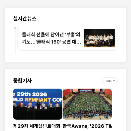
실시간뉴스
클래식 선율에 담아낸 '부흥'의
기도…'클래식 150' 공연 대성
황
종합기사
more +
제29차 세계렘넌트대회
한국Awana, '2026 T&