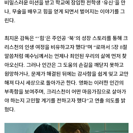
비밀스러운 미션을 받고 학교에 잠입한 전학생
유신
을 만
‘
’
나
무술을 배우고 힘을 얻게 되면서 벌어지는 이야기를 그
,
린다
.
최지온 감독은
힘
은 주인공
북
의 성장 스토리를 통해 크
“‘
’
‘
’
리스천의 인생 여정을 비유하고자 했다
며
로마서
장
절
”
“
5
8
말씀처럼 예수님께서는 언제나 죄인된 우리의 삶에 먼저 찾
아오신다
그러나 인간은 그 도움의 손길을 깨닫지 못하고
.
원망하거나
문제가 해결된 뒤에는 감사함을 쉽게 잊고 교만
,
해져 다시 세상으로 돌아가곤 한다
영화는 이러한 인간의
.
부족함을 보여주며
크리스천이 어떤 마음가짐으로 살아가
,
야 하는지 고민할 계기를 전하고자 했다
고 연출 의도를 밝
”
혔다
.