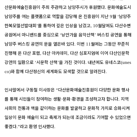
산문화예술진흥원이 주최 주관하고 남양주시가 후원했다
문화예술도시
.
남양주를 여는 플랫폼으로 역할을 감당해 온 진흥원이 지난
월
남양주
9
‘
한복모델선발대회
를 통하여 깊은 인상을 남겼고
월달에도 다산수변
’
, 10
공원에서 마니밴드를 중심으로
낭만가을 음악산책
버스킹 공연을 통해
‘
’
남양주 버스킹 공연의 문을 열은바 있다
이번
월에는 그동안 꾸준히
.
11
진행해 온 다산 포럼
다산 아카데미
다산 심포지엄에 이어 다산인문학
,
,
강연의 일환으로
시문학 산책
을 가진 것이다
내년에도 유네스코
‘
’
.
(unes
와 함께 다산정신의 세계화도 모색할 것으로 알려진다
co)
.
인사말에서 구동철 이사장은
다산문화예술진흥원이 다양한 문화 행사
“
를 통해 시민들이 참여하는 생활
문화
환경을 조성하고자 합니다
지역
·
·
.
사회의 전통과 맥을 같이하는 문화를 발굴하고 문화적 가치로 승화시켜
일상이 문화 예술이 되고 축제가 되는데 조금이라도 기여할 수 있었으면
좋겠다
라고 환영 인사했다
.”
.