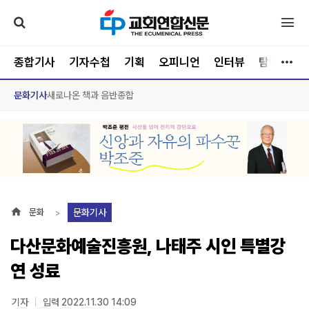
종합기사
기자수첩
기획
오피니언
인터뷰
탐방
문
문화기사
새로나온 책과 음반
종합
문화기사
문화
다산문화예술진흥원, 나태주 시인 특별강
연 성료
기자
입력 2022.11.30 14:09