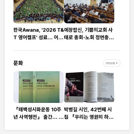
한국Awana, '2026 T&
예장합신, 기쁨의교회 사
T 영어캠프' 성료… 어린
태로 총회-노회 정면충
이 1,200명 복음과 영어
돌… 9월 총회 앞두고
로 하나
‘빨간불’
문화
more +
『태백성시화운동 10주
박병길 시인, 42번째 시
년 사역행전』 출간… 교
집 『우리는 영원히 하
회연합·민관협력 10년 발
나』 출간
자취 담아