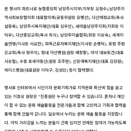
본 행사의 파트너로 농협중앙회 남양주시지부
지부장 오정수
남양주지
(
),
역사회보장협의회 대표협의체
공동위원장 유병선
다산예정교회
목사
(
),
(
설동욱
남양주시복지재단
대표 심우만
새마을남양주지회
지회장 이
),
(
),
(
덕우
다산중앙교회
목사 최식
남양주미술협회
회장 이상숙
세계미
),
(
),
(
),
술연맹
이사장 서요한
파독근로자복지재단
이사장 손병덕
호평 주평
(
),
(
),
강교회
목사 정귀석
평내 아산병원
원장 배창황
마석 대보토건
대표
(
),
(
),
(
서상철
수동 호세아동산
원장 조주현
신망애복지재단
대표 김양원
),
(
),
(
),
에이스병원
대표원장 이덕구
김성민
등이 협력했다
(
,
)
.
행사후 인터뷰에서 시인이자 문화기획가로 지역문화 확산에 힘을 쏟고
있는 이효상 원장은
진흥원은 누구나 참여할 수 있습니다
혼자나 개인
“
.
이 할 수 없는 문화 예술활동을 전문가들과 함께 고민하고 기획과 협력을
통해 함께 만들어 갑니다
일상에서 누리는 문화 예술 활동을 지향합니
.
다
아직 거리감을 느끼는 분들이 간혹 있지만 언제든 참여가 가능하도록
.