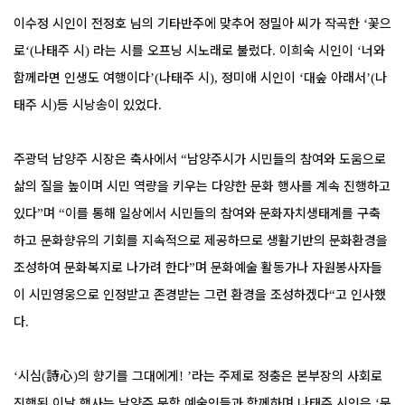
이수정 시인이 전정호 님의 기타반주에 맞추어 정밀아 씨가 작곡한
꽃으
‘
로
나태주 시
라는 시를 오프닝 시노래로 불렀다
이희숙 시인이
너와
‘(
)
.
‘
함께라면 인생도 여행이다
나태주 시
정미애 시인이
대숲 아래서
나
’(
),
‘
’(
태주 시
등 시낭송이 있었다
)
.
주광덕 남양주 시장은 축사에서
남양주시가 시민들의 참여와 도움으로
“
삶의 질을 높이며 시민 역량을 키우는 다양한 문화 행사를 계속 진행하고
있다
며
이를 통해 일상에서 시민들의 참여와 문화자치생태계를 구축
”
“
하고 문화향유의 기회를 지속적으로 제공하므로 생활기반의 문화환경을
조성하여 문화복지로 나가려 한다
며 문화예술 활동가나 자원봉사자들
”
이 시민영웅으로 인정받고 존경받는 그런 환경을 조성하겠다
고 인사했
“
다
.
시심
詩心
의 향기를 그대에게
라는 주제로 정충은 본부장의 사회로
‘
(
)
! ’
진행된 이날 행사는 남양주 문학 예술인들과 함께하며 나태주 시인은
문
‘