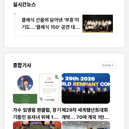
실시간뉴스
클래식 선율에 담아낸 '부흥'의
기도…'클래식 150' 공연 대성
황
종합기사
more +
가수 임영웅 팬클럽, 장기
제29차 세계렘넌트대회
기증인 유자녀 위해 1천
개막… 70여 개국 1만2
만 원 기부
천여 명 참가