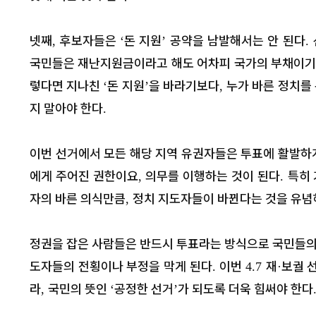
넷째
후보자들은
돈 지원
공약을 남발해서는 안 된다
,
‘
’
.
국민들은 재난지원금이라고 해도 어차피 국가의 부채이
렇다면 지나친
돈 지원
을 바라기보다
누가 바른 정치를
‘
’
,
지 말아야 한다
.
이번 선거에서 모든 해당 지역 유권자들은 투표에 활발하
에게 주어진 권한이요
의무를 이행하는 것이 된다
특히
,
.
자의 바른 의식만큼
정치 지도자들이 바뀐다는 것을 유념
,
정권을 잡은 사람들은 반드시 투표라는 방식으로 국민들의
도자들의 전횡이나 부정을 막게 된다
이번
재
보궐 
.
4.7
·
라
국민의 뜻인
공정한 선거
가 되도록 더욱 힘써야 한다
,
‘
’