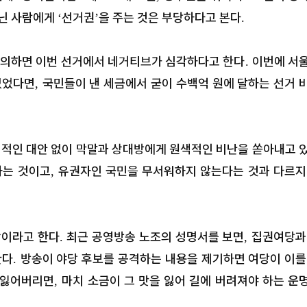
닌 사람에게
선거권
을 주는 것은 부당하다고 본다
‘
’
.
의하면 이번 선거에서 네거티브가 심각하다고 한다
이번에 서
.
없었다면
국민들이 낸 세금에서 굳이 수백억 원에 달하는 선거 
,
책적인 대안 없이 막말과 상대방에게 원색적인 비난을 쏟아내고 
하는 것이고
유권자인 국민을 무서워하지 않는다는 것과 다르지
,
상이라고 한다
최근 공영방송 노조의 성명서를 보면
집권여당과
.
,
한다
방송이 야당 후보를 공격하는 내용을 제기하면 여당이 이를
.
 잃어버리면
마치 소금이 그 맛을 잃어 길에 버려져야 하는 운
,