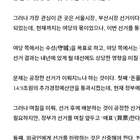
그러나 가장 관심이 큰 곳은 서울시장
부산시장 선거이다
,
되었는데
현재까지는 여당의 몫이었으나
이번 선거를 통
,
,
여당 쪽에서는 수성
守城
을 목표로 하고
야당 쪽에서는 
(
)
,
선거 결과는 내년에 있게 될 대선에도 상당한 영향을 미칠
문제는 공정한 선거가 이뤄지느냐 하는 것이다
첫째
돈
.
‘
조원의 추가경정예산안을 통과시켰는데
현재 정부에
14.9
,
그러나 며칠을 미뤄
선거 후에 배분하는 것이 공정한 선
,
필요하지만
정부가 선거를 며칠 앞두고
매표
買票
한다
,
‘
’(
)
둘째
외국인에게 선거를 허락하는 것은 신중해야 한다
,
.