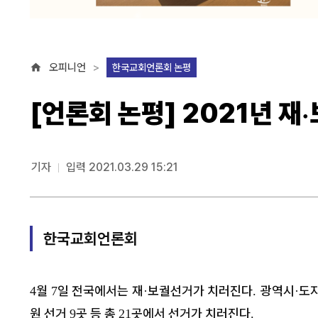
오피니언
한국교회언론회 논평
[언론회 논평] 2021년 
기자
입력 2021.03.29 15:21
한국교회언론회
월
일 전국에서는 재
보궐선거가 치러진다
광역시
도
4
7
·
.
·
원 선거
곳 등 총
곳에서 선거가 치러진다
9
21
.