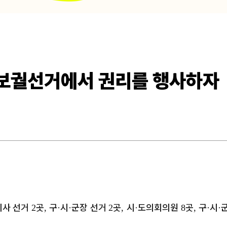
재·보궐선거에서 권리를 행사하자
지사 선거
곳
구
시
군장 선거
곳
시
도의회의원
곳
구
시
2
,
·
·
2
,
·
8
,
·
·