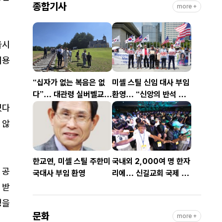
종합기사
more +
울시
비용
“십자가 없는 복음은 없
미셸 스틸 신임 대사 부임
다”… 대관령 실버벨교회
환영… “신앙의 반석 위
김은호 목사 특별초청예
에 한미동맹 새 도약 기
있다
배
대”
 않
한교연, 미셸 스틸 주한미
국내외 2,000여 명 한자
 공
국대사 부임 환영
리에… 신길교회 국제 청
소년·청년 성령콘퍼런스
 받
성료
명을
문화
more +