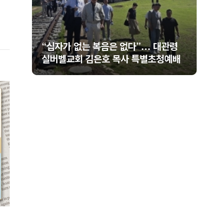
신길교
“십자가 없는 복음은 없다”… 대관령
 성료
실버벨교회 김은호 목사 특별초청예배