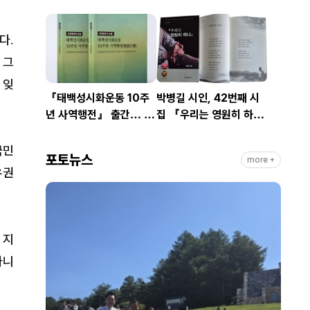
한다
.
그
.
 잊
『태백성시화운동 10주
박병길 시인, 42번째 시
년 사역행전』 출간… 교
집 『우리는 영원히 하
회연합·민관협력 10년 발
나』 출간
자취 담아
국민
포토뉴스
more +
유권
 지
아니