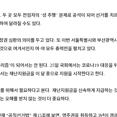
두 곳 모두 전임자의
성 추행
문제로 공석이 되어 선거를 치
.
‘
’
하여 달라질 수도 있다
.
정권 심판의 의미를 두고 있다
또 이번 서울특별시와 부산광역
.
 것으로 여겨서인지 여
야 모두 총력전을 펼치고 있다
·
.
퓰리즘
이 되어서는 안 된다
일 국회에서는 코로나
대응을 
’
. 25
19
서는 재난지원금을 이 달 중으로 지원을 시작한다고 한다
.
거를 위해서 필요하다고 본다
재난지원금을 신속하게 지급하는 
.
는 오해를 받지 않는 것이 더 중요하다
.
현재
공직선거법
제
조에 보면
영주권을 취득하고
년이 경
“
”
15
,
3