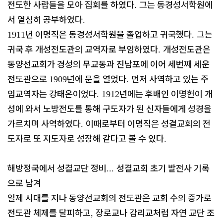
전도한 사람들을 모아 집회를 하였다
그는 동경성서학원에
.
서 열심히 공부하였다
.
년 이명직은 동경성서학원을 졸업하고 귀국했다
그는
1911
.
귀국 후 개성전도관의 교역자로 부임하였다
개성전도관은
.
동양선교회가 경성의 무교동과 진남포에 이어 세번째 세운
전도관으로
년에 문을 열었다
먼저 사역하고 있는 주
1909
.
임교역자는 강태온이었다
년에는 후배인 이명헌이 개
. 1912
성에 와서 노방전도를 통해 구도자가 된 신자들에게 성경을
가르치며 사역하였다
이때로부터 이명직은 성결교회의 전
.
도자로 또 지도자로 성장해 같다고 볼 수 있다
.
해방정국에서 성결교단 정비
성결교회 초기 발전사 기록
...
으로 남겨
일제 시대를 지나 동양선교회의 전도관은 교회 수의 증가로
전도관 체제를 탈피하고
장로교나 감리교처럼 자연 교단 조
,