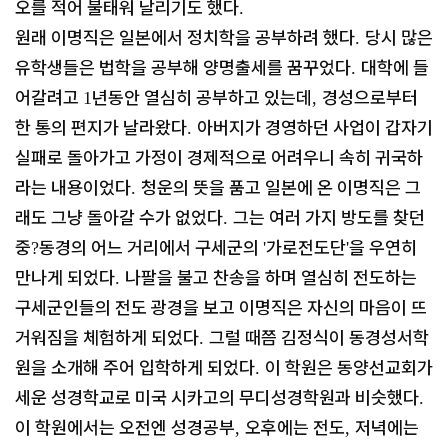
오를 적어 불태워 날리기도 했다
.
원래 이명직은 일본에서 정치학을 공부하려 했다
당시 많은
.
유학생들은 법학을 공부해 양명출세를 꿈꾸었다
대학에 들
.
어갈려고
년동안 열심히 공부하고 있는데
경성으로부터
1
,
한 통의 편지가 날라왔다
아버지가 경영하던 사업이 갑자기
.
실패로 돌아가고 가정이 경제적으로 어려우니 속히 귀국하
라는 내용이었다
청운의 뜻을 품고 일본에 온 이명직은 그
.
래도 그냥 돌아갈 수가 없었다
그는 여러 가지 방도를 찾던
.
중
동경의 어느 거리에서 구세군의
가로전도단
을 우연히
?
'
'
만나게 되었다
나팔을 불고 찬송을 하며 열심히 전도하는
.
구세군인들의 전도 광경을 보고 이명직은 자신의 마음이 뜨
거워짐을 체험하게 되었다
그럴 때쯤 김정식이 동경성서학
.
원을 소개해 주어 입학하게 되었다
이 학원은 동양선교회가
.
세운 성경학교로 미국 시카고의 무디성경학원과 비슷했다
.
이 학원에서는 오전엔 성경공부
오후에는 전도
저녁에는
,
,