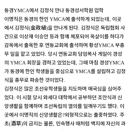
동경
에서 김정식 만나 동경성서학원 입학
YMCA
이명직은 동경의 한인
에 출석하게 되었는데
이곳
YMCA
,
에서 김정식
金政植
을 만나게 된다
김정식은 독립협회 사
(
)
.
건으로 이상재 이승만 등과 함께 체포되어 옥살이를 하다가
감옥에서 출옥한 후 연동교회에 출석하며 황성
부총
YMCA
무 일을 맡고 있었다
당시 연동교회 담임목사 게일이 경성
.
의
회장을 겸하고 있었는데
그때 마침 경성
YMCA
,
YMCA
가 동경에 한인 학생들을 중심으로
를 설립하고 김정
YMCA
식을 총무로 파송한 것이었다
.
김정식은 많은 조선유학생들을 지도하며 애국심을 심어주
었다
이 시절 당시 와세다 대학에서 공부하던 조만식과 신
.
앙생활을 함께하며 조선독립의 열의를 일깨우기도 했다
이
.
곳에서 이명직의 신앙생활은
외형적으로는 출중하였다
주
?
.
초
酒草
의 금지는 물론
민속행사 때처럼 백지에 자신의 과
(
)
,