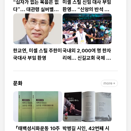
“십자가 없는 복음은 없
미셸 스틸 신임 대사 부임
다”… 대관령 실버벨교
환영… “신앙의 반석 위
회 김은호 목사 특별초청
에 한미동맹 새 도약 기
예배
대”
한교연, 미셸 스틸 주한미
국내외 2,000여 명 한자
국대사 부임 환영
리에… 신길교회 국제 청
소년·청년 성령콘퍼런스
성료
문화
more +
『태백성시화운동 10주
박병길 시인, 42번째 시