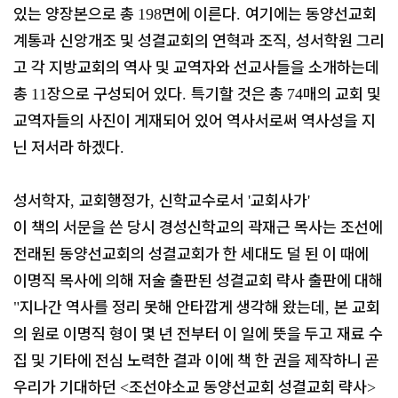
있는 양장본으로 총
면에 이른다
여기에는 동양선교회
198
.
계통과 신앙개조 및 성결교회의 연혁과 조직
성서학원 그리
,
고 각 지방교회의 역사 및 교역자와 선교사들을 소개하는데
총
장으로 구성되어 있다
특기할 것은 총
매의 교회 및
11
.
74
교역자들의 사진이 게재되어 있어 역사서로써 역사성을 지
닌 저서라 하겠다
.
성서학자
교회행정가
신학교수로서
교회사가
,
,
'
'
이 책의 서문을 쓴 당시 경성신학교의 곽재근 목사는 조선에
전래된 동양선교회의 성결교회가 한 세대도 덜 된 이 때에
이명직 목사에 의해 저술 출판된 성결교회 략사 출판에 대해
지나간 역사를 정리 못해 안타깝게 생각해 왔는데
본 교회
"
,
의 원로 이명직 형이 몇 년 전부터 이 일에 뜻을 두고 재료 수
집 및 기타에 전심 노력한 결과 이에 책 한 권을 제작하니 곧
우리가 기대하던
조선야소교 동양선교회 성결교회 략사
<
>