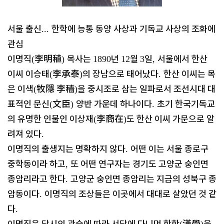
서울 출신
한학에 능통 동양 사상과 기독교 사상의 조화에
...
관심
이명직
李明稙
목사는
년
월
일
서울에서 한산
(
)
1890
12
3
,
이씨 이승태
李承泰
의 장남으로 태어났다
한산 이씨는 목
(
)
.
은 이색
牧隱 李穡
을 중시조로 삼는 일파로서 조선시대 대
(
)
표적인 문신
文臣
양반 가운데 하나이다
초기 한국기독교
(
)
.
의 유명한 인물인 이상재
李商在
도 한산 이씨 가문으로 알
(
)
려져 있다
.
이명직의 출생지는 명확하지 않다
어떤 이는 서울 종로구
.
중학동이라 하고
또 어떤 연구자는 경기도 고양군 숭인면
,
종암리라고 한다
고양군 숭인면 종암리는 지금의 성북구 종
.
암동이다
이명직의 조상들은 이곳에서 대대로 살았던 것 같
.
다
.
이명직은 당시의 관습에 따라 서당에 다니며 한학
漢學
을
(
)