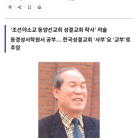
가
‘조선야소교 동양선교회 성결교회 략사’ 저술
동경성서학원서 공부… 한국성결교회 ‘사부’요 ‘교부’로
추앙