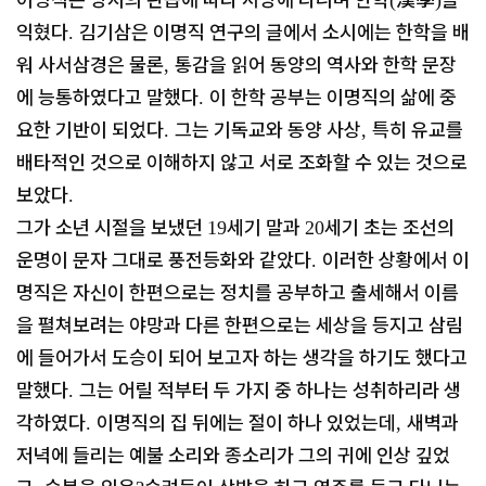
익혔다
김기삼은 이명직 연구의 글에서 소시에는 한학을 배
.
워 사서삼경은 물론
통감을 읽어 동양의 역사와 한학 문장
,
에 능통하였다고 말했다
이 한학 공부는 이명직의 삶에 중
.
요한 기반이 되었다
그는 기독교와 동양 사상
특히 유교를
.
,
배타적인 것으로 이해하지 않고 서로 조화할 수 있는 것으로
보았다
.
그가 소년 시절을 보냈던
세기 말과
세기 초는 조선의
19
20
운명이 문자 그대로 풍전등화와 같았다
이러한 상황에서 이
.
명직은 자신이 한편으로는 정치를 공부하고 출세해서 이름
을 펼쳐보려는 야망과 다른 한편으로는 세상을 등지고 삼림
에 들어가서 도승이 되어 보고자 하는 생각을 하기도 했다고
말했다
그는 어릴 적부터 두 가지 중 하나는 성취하리라 생
.
각하였다
이명직의 집 뒤에는 절이 하나 있었는데
새벽과
.
,
저녁에 들리는 예불 소리와 종소리가 그의 귀에 인상 깊었