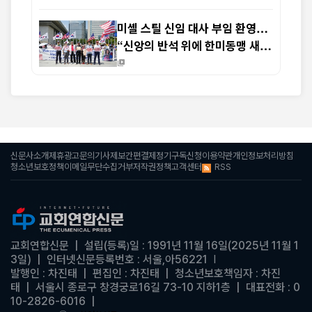
미셸 스틸 신임 대사 부임 환영…
“신앙의 반석 위에 한미동맹 새
도약 기대”
신문사소개
제휴광고문의
기사제보
간편결제
정기구독신청
이용약관
개인정보처리방침
RSS
청소년보호정책
이메일무단수집거부
저작권정책
고객센터
교회연합신문
| 설립(등록
일 : 1991년 11월 16일(2025년 11월 1
)
3일)
|
인터넷신문등록번호 : 서울,아56221
|
발행인 : 차진태 |
편집인 : 차진태
|
청소년보호책임자 : 차진
태
| 서울시 종로구 창경궁로16길 73-10 지하1층 | 대표전화 : 0
10-2826-6016
|