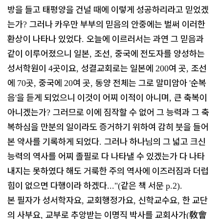
방을 들고 태평양을 건널 때에 이렇게 성공하리라고 믿었겠
는가
그러나 카우만 부부의 믿음의 안중에는 벌써 이러한
?
환상이 나타나 있었다
오늘에 이르러서는 과연 그 믿음과
.
같이 이루어졌으니 일본
조선
중국에 전도자를 양성하는
,
,
성서학원이
곳이요
성결교회로는 일본에
여 곳
조선
4
,
200
,
에
곳
중국에
여 곳
동양 전체는 그로 말미암아
순복
70
,
20
,
'
음
을 듣게 되었으니 이것이 어찌 이적이 아니며
큰 축복이
'
,
아니겠는가
그러므로 이에 짐작할 수 없어 그 능력과 그 축
?
복하심을 만분의 일이라도 증거하기 위하여 감히 붓을 들어
본 약사를 기록하게 되었다
그러나 하나님의 그 넓고 크신
.
능력의 역사를 어찌 졸필로 다 나타낼 수 있겠는가 다 나타
내지는 못하였다 해도 거룩한 주의 역사에 이즈러짐과 더럽
힘이 없으면 다행이라 하겠다
같은 책 서문
..."(
p.2).
본 필자가 성서학자요
교회행정가요
신학교수요
한 교단
,
,
,
의 사부요
교부로 추앙받는 이명직 박사를 교회사가
敎會
,
(