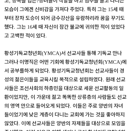
고
승복을 입은
승려들이 삭발을 하고 염주를 들고 다니는
,
?
모습이 그에겐 신비감을 가져다 주었다
특히 그는
세 때
.
15
부터 장차 도승이 되어 금수강산을 유람하리라 꿈을 꾸기도
했다
그는
세 때 자신이 잠간 불교에 귀의한 적이 있었다
.
16
고 고백한 적이 있다
.
황성기독교청년회
서 선교사들 통해 기독교 만나
(YMCA)
그러나 이명직은 어떤 기회에 황성기독교청년회
에
(YMCA)
서 공부를하게 되었다
황성기독교청년회는 선교사들이 경
.
성의 젊은이들을 교육시킬 목적으로 설립하였다
원래 선교
.
사들은 조선사회의 하층민을 대상으로 세운 선교활동의 일
환이었지만
이 가운데 젊고 똑똑한 상류층의 사람들도 선교
,
의 영역 안으로 들어오게 되었다
이들은 주로 양반의 자녀
.
들이었기에 낮은 계층이 다니는 교회에 가는 것을 좋아하지
않았다
이에 선교사들은 양반의 자제들을 대상으로 모임을
.