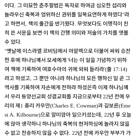
이다
그 미묘한 춘추필법은 독자로 하여금 심오한 섭리와
.
놀라우신 축복과 엄위하신 권위를 일목요연하게 하였다
라
"
고 하면서
책의 출간을 반기웠다
무엇보다도 이명직이 친
,
.
히 쓴 서문을 보면 이 책의 간행 의미와 저술의 가치를 엿볼
수 있다
.
옛날에 이스라엘 르비딤에서 아말렉으로 더불어 싸워 승전
"
한 후에 하나님께서 모세에게
너는 이 일을 기념하기 위하
'
여 책에 기록하여 여호수아의 귀에 외워 들리라
출
'(
17:14)
라고 하셨고
그 뿐만 아니라 하나님의 모든 행하신 일 곧 그
,
역사를 기록하여 자손에게 전하라 하셨은즉 이제 하나님께
서 우리 동양선교회 성결교회를 지금으로부터
년 전에 우
22
리의 제
총리 카우만
과 길보른
1
(Charles E. Cowman)
(Eme
으로 말미암아 일으키셨는데
년 후 오늘
st A. Kilbourne)
, 22
에 앉아 생각하니 하나님의 축복의 현저하심에 놀라지 않을
수 없고 찬송하지 않을 수 없다
년 전에 카우만 부부가 가
. 22