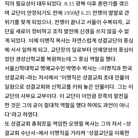
직의 필요성이 대두되었다
광복 이후 혼란기를 겪으
. 8.15
며 교단이 안정되기도 전에
년
전쟁의 발발로 큰
1950
6.25
위기를 맞게 되었으나
전쟁이 끝나고 서울이 수복되자
교
,
,
단을 새로이 정비하고 조직 발전에 신경을 쓰지 않을 수 없
게 되었다
이에 이명직 목사는 자연스럽게 성결교단의 중심
.
에 서서 일하게 되고
교단장의 일로부터 인재양성의 중심이
,
었던 경성신학교를 복원하는데 그 중심 역할을 했다
.
서울신학대학교 명예교수인 박명수 박사는
이명직과 한국
<
성결교회
라는 저서에서
이명직은 성결교회 초대 인물의
>
"
일원으로 성결교회와 신학교를 키워 놓은 인물이다
그는 이
.
교단의 사부요 교부이다
이 교단이 이만큼 장족의 발전을
.
한 것은 그의 공이 절대적 역할을 했다 하여도 과언이 아니
다
라고 하였다
"
.
또 성결교회 총회장을 역임한 오영필 목사는 그의 저서
성
<
결교회 수난사
에서 이명직을 가리켜
성결교단을 이룩한
>
"