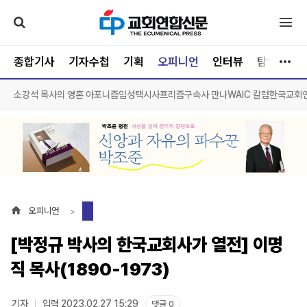
종합기사
기자수첩
기획
오피니언
인터뷰
탐방
문
소강석 목사의 영혼 아포니즘
임성택시사프리즘
구속사 만나
WAIC 칼럼
한국교회
오피니언
[박정규 박사의 한국교회사가 열전] 이명
직 목사(1890-1973)
기자
입력 2023.02.27 15:29
댓글 0