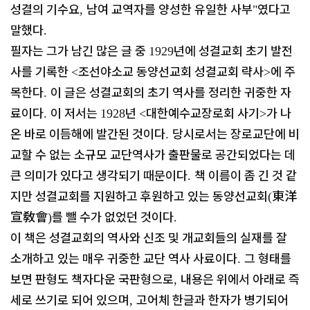
성결의 기수요
남여 교역자를 양성한 유일한 사부
였다고
,
"
말했다
.
필자는 그가 남긴 많은 글 중
년에 성결교회 초기 발전
1929
사를 기록한
조선야소교 동양선교회 성결교회 략사
에 주
<
>
목한다
이 글은 성결교회의 초기 역사를 정리한 귀중한 자
.
료이다
이 저서는
년
대한예수교장로회 사기
가 나
.
1928
<
>
온 바로 이듬해에 발간된 것이다
당시로서는 장로교단에 비
.
교할 수 없는 소규모 교단역사가 출판물로 공간되었다는 데
큰 의미가 있다고 생각되기 때문이다
책 이름이 좀 긴 것 같
.
지만 성결교회를 지원하고 후원하고 있는 동양선교회
東洋
(
宣敎會
를 뺄 수가 없었던 것이다
)
.
이 책은 성결교회의 역사와 신조 및 개교회들의 실재를 잘
소개하고 있는 매우 귀중한 교단 역사 사료이다
그 형태를
.
보면 판형도 책자다운 국판형으로
내용은 위에서 아래로 즉
,
세로 쓰기로 되어 있으며
고어체 한글과 한자가 병기되어
,