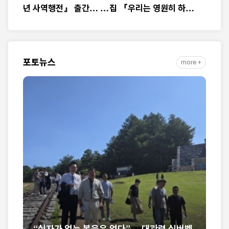
년 사역행전』 출간… 교
집 『우리는 영원히 하
회연합·민관협력 10년 발
나』 출간
자취 담아
포토뉴스
more +
음은 없다”… 대관령 실버벨
미셸 스틸 신임 대사 부임 환