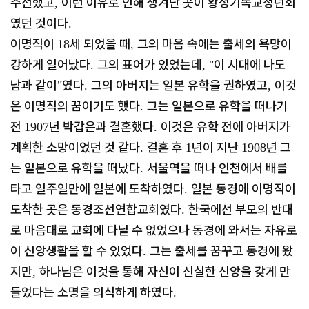
주선했고
이런 이유로 인해 생겨난 곳이 황성기독교청년회
,
였던 것이다
.
이명직이
세 되었을 때
그의 마음 속에는 출세의 욕망이
18
,
강하게 일어났다
그의 표어가 있었는데
이 시대에 나도
.
, "
남과 같이
였다
그의 아버지는 일본 유학을 권하였고
이것
"
.
,
은 이명직의 꿈이기도 했다
그는 일본으로 유학을 떠나기
.
전
년 박갑은과 결혼했다
이것은 유학 전에 아버지가
1907
.
계획한 소망이었던 것 같다
결혼 후
년이 지난
년 그
.
1
1908
는 일본으로 유학을 떠났다
서울역을 떠나 인천에서 배를
.
타고 일주일만에 일본에 도착하였다
일본 동경에 이명직이
.
도착한 곳은 동경조선연합교회였다
한국에선 부모의 반대
.
로 마음대로 교회에 다닐 수 없었으나 동경에 와서는 자유로
이 신앙생활을 할 수 있었다
그는 출세를 꿈꾸고 동경에 왔
.
지만
하나님은 이것을 통해 자신이 신실한 신앙을 갖게 만
,
들었다는 소명을 의식하게 하였다
.