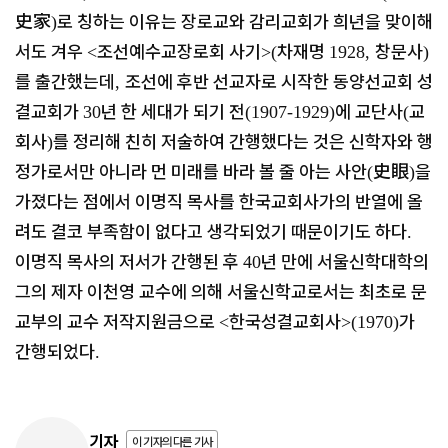
史家
로 칭하는 이유는 장로교와 감리교회가 희년을 맞이해
)
서도 겨우
조선예수교장로회 사기
차재명
창문사
<
>(
1928,
)
를 출간했는데
조선에 후반 선교자로 시작한 동양선교회 성
,
결교회가
년 한 세대가 되기 전
에 교단사
교
30
(1907-1929)
(
회사
를 정리해 친히 저술하여 간행했다는 것은 신학자와 행
)
정가로서만 아니라 먼 미래를 바라 볼 줄 아는 사안
史眼
을
(
)
가졌다는 점에서 이명직 목사를 한국교회사가의 반열에 올
려도 결코 부족함이 없다고 생각되었기 때문이기도 하다
.
이명직 목사의 저서가 간행된 후
년 만에 서울신학대학의
40
그의 제자 이천영 교수에 의해 서울신학교로서는 최초로 문
교부의 교수 저작지원금으로
한국성결교회사
가
<
>(1970)
간행되었다
.
기자
이 기자의 다른 기사