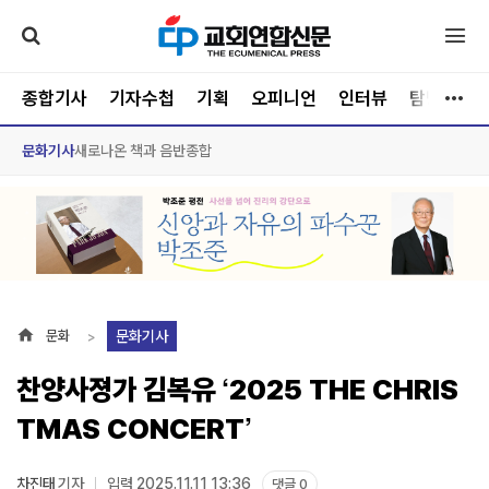
종합기사
기자수첩
기획
오피니언
인터뷰
탐방
문
문화기사
새로나온 책과 음반
종합
문화기사
문화
찬양사졍가 김복유 ‘2025 THE CHRIS
TMAS CONCERT’
차진태
기자
입력 2025.11.11 13:36
댓글 0