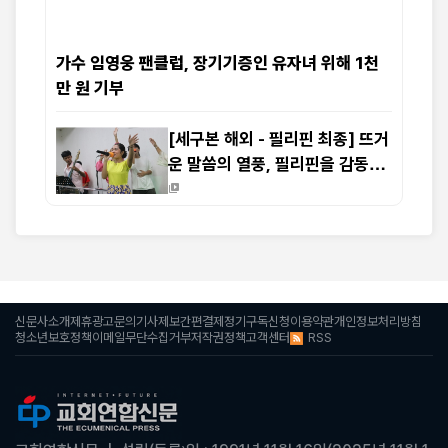
가수 임영웅 팬클럽, 장기기증인 유자녀 위해 1천
만 원 기부
[세구본 해외 - 필리핀 최종] 뜨거
운 말씀의 열풍, 필리핀을 감동으
로 물들이다
신문사소개
제휴광고문의
기사제보
간편결제
정기구독신청
이용약관
개인정보처리방침
RSS
청소년보호정책
이메일무단수집거부
저작권정책
고객센터