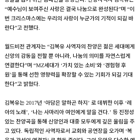
예수님이 보여주신 사랑은 결국 나눔으로 완성된다
며
이
“
”
“
번 크리스마스에는 우리의 사랑이 누군가의 기적이 되길 바
란다
고 전했다
”
.
월드비전 관계자는
김복유 사역자의 찬양은 젊은 세대에게
“
신앙의 감동을 전할 뿐 아니라
나눔의 의미를 자연스럽게
,
연결한다
며
세대가
가치 있는 소비
와
경험형 후
”
“MZ
‘
’
‘
원
을 통해 선한 영향력을 확장할 수 있는 기회가 되길 기대
’
한다
고 밝혔다
”
.
김복유는
년
아담은 말하곤 하지
로 데뷔한 이후
레
2017
‘
’
‘
아의 노래
나는 사마리아 여인에게 말을 건다
등 진정성
’, ‘
.’
있는 찬양곡을 통해 신앙인과 대중 모두에게 깊은 울림을 주
고 있다
독립적인 사역자로서 교회와 공연장을 오가며
복
.
‘