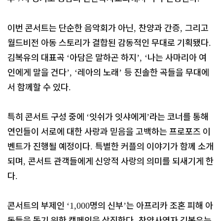
이번 콘서트는 단순한 음악회가 아닌
찬양과 간증
그리고
,
,
월드비전 아동 스토리가 결합된 감동적인 무대로 기획됐다
.
김복유의 대표곡
아담은 말하곤 하지
나는 사마리아 여
‘
’, ‘
인에게 말을 건다
레아의 노래
등 진솔한 곡들을 무대에
’, ‘
’
서 함께할 수 있다
.
특히 콘서트 구성 중에
잇쉬가 잇샤에게
라는 코너를 통해
‘
’
연인들이 서로에 대한 사랑과 믿음을 고백하는 프로포즈 이
벤트가 진행될 예정이다
특별한 커플의 이야기가 함께 소개
.
되며
콘서트 관객들에게 신앙적 사랑의 의미를 되새기게 한
,
다
.
콘서트의 부제인
명의 신부
는 아프리카 조혼 피해 아
‘1,000
’
동들을 돕기 위한 캠페인을 상징한다
찬양사역자 김복유는
.