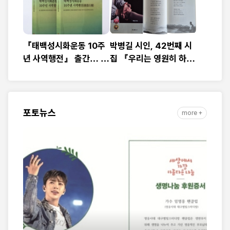
『태백성시화운동 10주
박병길 시인, 42번째 시
년 사역행전』 출간… 교
집 『우리는 영원히 하
회연합·민관협력 10년 발
나』 출간
자취 담아
포토뉴스
more +