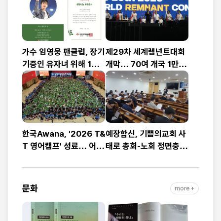
가수 임영웅 팬클럽, 장기
제29차 세계렘넌트대회
기증인 유자녀 위해 1천
개막… 70여 개국 1만2
만 원 기부
천여 명 참가
한국Awana, '2026 T&
예장합신, 기쁨의교회 사
T 영어캠프' 성료… 어린
태로 총회-노회 정면충
이 1,200명 복음과 영어
돌… 9월 총회 앞두고
로 하나
‘빨간불’
문화
more +