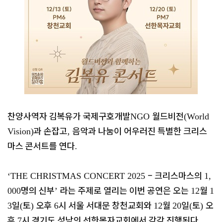
찬양사역자 김복유가 국제구호개발
월드비전
NGO
(World
과 손잡고
음악과 나눔이 어우러진 특별한 크리스
Vision)
,
마스 콘서트를 연다
.
–
크리스마스의
‘THE CHRISTMAS CONCERT 2025
1,
명의 신부
라는 주제로 열리는 이번 공연은 오는
월
000
’
12
1
일
토
오후
시 서울 서대문 창천교회와
월
일
토
오
3
(
)
6
12
20
(
)
후
시 경기도 성남의 선한목자교회에서 각각 진행된다
7
.