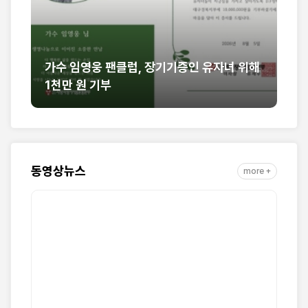
핀
가수 임영웅 팬클럽, 장기기증인 유자녀 위해
[
1천만 원 기부
열
동영상뉴스
more +