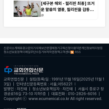
[세구본 해외 - 필리핀 최종] 뜨거
운 말씀의 열풍, 필리핀을 감동으
로 물들이다
신문사소개
제휴광고문의
기사제보
간편결제
정기구독신청
이용약관
개인정보처리방침
RSS
청소년보호정책
이메일무단수집거부
저작권정책
고객센터
교회연합신문
| 설립(등록
일 : 1991년 11월 16일(2025년 11월 1
)
3일)
|
인터넷신문등록번호 : 서울,아56221
|
발행인 : 차진태 | 청소년보호책임자 : 차진태
| 서울시 종로구 창
경궁로16길 73-10 지하1층 | 대표전화 : 010-2826-6016
|
Copyright ⓒ www.ecumenical.co.kr
All right reserved.