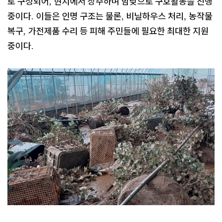
로 구성되어
현지에서 상주하며 밤낮으로 구호활동을 진행
,
중이다
이들은 인명 구조는 물론
비닐하우스 처리
농작물
.
,
,
복구
가전제품 수리 등 피해 주민들에 필요한 최대한 지원
,
중이다
.