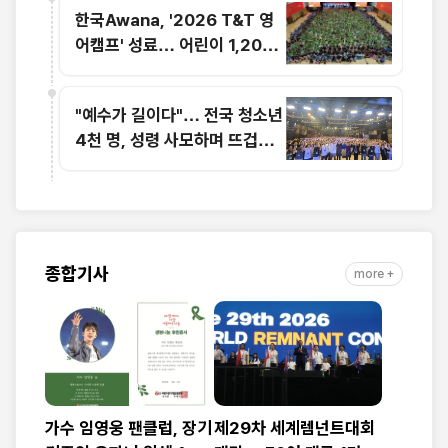
한국Awana, '2026 T&T 영
어캠프' 성료… 어린이 1,200
명 복음과 영어로 하나
"예수가 길이다"… 전국 청소년
4천 명, 성령 사모하며 뜨겁게
기도
종합기사
more +
가수 임영웅 팬클럽, 장기
제29차 세계렘넌트대회