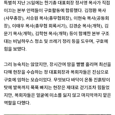
특별히 지난
일에는 한기총 대표회장 정서영 목사가 직접
26
이끄는 본부 인력들이 구호활동에 합류했다
김정환 목사
.
사무총장
서승원 목사
총무협회장
이현숙 목사
공동회
(
),
(
),
(
장
이태우 목사
총무협 회록서기
김경순 목사
개혁
김
),
(
),
(
),
문기 목사
개혁
김학현 목사
개혁
등이 함께한 본부 구조
(
),
(
)
대는 비닐하우스 청소 및 쓰레기 정리 등을 도우며
구호에
,
힘을 보탰다
.
그리 능숙치는 않았지만
장시간여 땀을 뻘뻘 흘리며 최선을
,
다해 현장을 수습하는 정 대표회장과 목회자들은 진심으로
구호에 임하는 모습이었다
무엇보다 바닥이 온통 진흙탕이
.
탓에 발목까지 푹푹 빠지는 현장은 제대로 걷기조차 힘들었
지만
목회자들은 얼굴에 미소를 잃지 않고 마지막까지 맡은
,
역할을 다했다
.