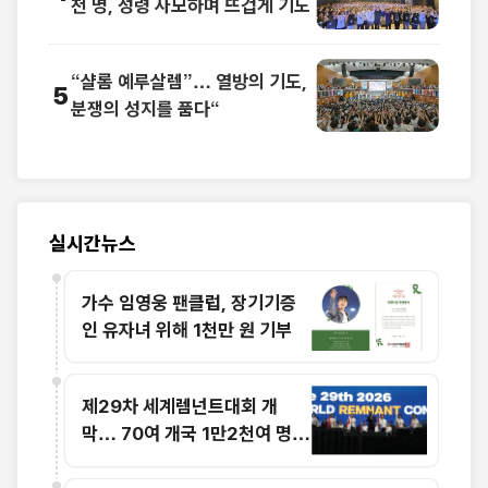
천 명, 성령 사모하며 뜨겁게 기도
“샬롬 예루살렘”… 열방의 기도,
5
분쟁의 성지를 품다“
실시간뉴스
가수 임영웅 팬클럽, 장기기증
인 유자녀 위해 1천만 원 기부
제29차 세계렘넌트대회 개
막… 70여 개국 1만2천여 명
참가