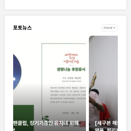
회연합·민관협력 10년 발
나』 출간
자취 담아
포토뉴스
more +
해
[세구본 해외 - 필리핀 최종] 뜨거운 말씀의
제
열풍, 필리핀을 감동으로 물들이다
만