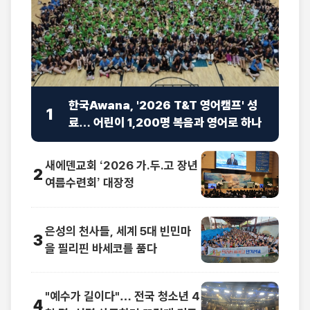
한국Awana, '2026 T&T 영어캠프' 성
1
료… 어린이 1,200명 복음과 영어로 하나
새에덴교회 ‘2026 가.두.고 장년
2
여름수련회’ 대장정
은성의 천사들, 세계 5대 빈민마
3
을 필리핀 바세코를 품다
"예수가 길이다"… 전국 청소년 4
4