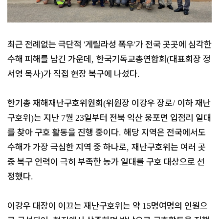
최근 전례없는 극단적
게릴라성 폭우
가 전국 곳곳에 심각한
'
'
수해 피해를 남긴 가운데
한국기독교총연합회
대표회장 정
,
(
서영 목사
가 직접 현장 복구에 나섰다
)
.
한기총 재해재난구호위원회
위원장 이강우 장로
이하 재난
(
/
구호위
는 지난
월
일부터 전북 익산 웅포면 입점리 일대
)
7
23
를 찾아 구호 활동을 진행 중이다
해당 지역은 전국에서도
.
수해가 가장 극심한 지역 중 하나로
재난구호위는 여러 곳
,
중 복구 인력이 극히 부족한 농가 일대를 구호 대상으로 선
정했다
.
이강우 대장이 이끄는 재난구호위는 약
명여명의 인원으
15