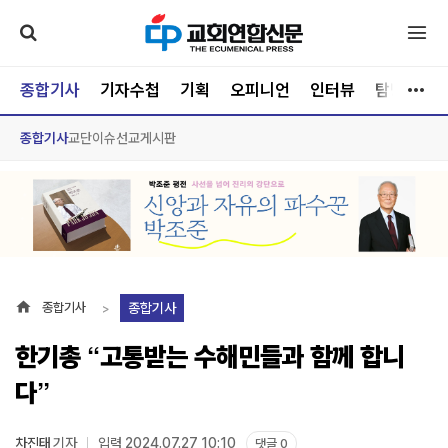
종합기사
기자수첩
기획
오피니언
인터뷰
탐방
문
종합기사
교단
이슈
선교
게시판
종합기사
종합기사
한기총 “고통받는 수해민들과 함께 합니
다”
차진태
기자
입력 2024.07.27 10:10
댓글 0