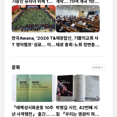
기증인 유자녀 위해 1천
개막… 70여 개국 1만2
만 원 기부
천여 명 참가
한국Awana, '2026 T&
예장합신, 기쁨의교회 사
T 영어캠프' 성료… 어린
태로 총회-노회 정면충
이 1,200명 복음과 영어
돌… 9월 총회 앞두고
로 하나
‘빨간불’
문화
more +
『태백성시화운동 10주
박병길 시인, 42번째 시
년 사역행전』 출간… 교
집 『우리는 영원히 하