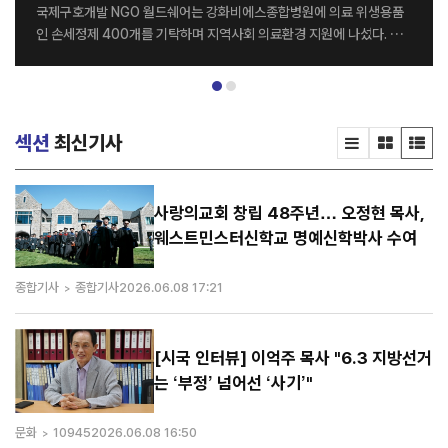
국제구호개발 NGO 월드쉐어는 강화비에스종합병원에 의료 위생용품
인 손세정제 400개를 기탁하며 지역사회 의료환경 지원에 나섰다. 전
달식은 지난달 26일 강화비에스종합병원 세미나실에서 열렸으며, 월드
쉐어 최순자 이사장과 강화비에스종합병원 김종영 병원장을 비롯한 양
기관 관계자들이 참석했다. 이번에 기탁된 손세정제는 병원 의료진과 내
원 환자들의 감염 예방 및 위생관리를 위해 활용될 예정이다. 양 기관은
섹션
최신기사
이번 나눔을 계기로 지역사회를 위한 다양한 사회공헌 활동을 지속적으
로 이어갈 계획이다. 강화비에스종합병원 김종영 병원장은 “병원을 이
용하는 환자와 의료진 모두에게 큰 도움을 주신 월드쉐어에 감사드린다.
특히 감염병 예방의 중요성이 더욱 커진 요즘, 이번 기탁이 병원 위생 관
사랑의교회 창립 48주년… 오정현 목사,
리에 실질적인 도움이 될 것으로 기대한다”고 말했다. 한편 월드쉐어는
웨스트민스터신학교 명예신학박사 수여
전 세계 20여 개국에서 그룹홈, 해외아동결연, 교...
종합기사
종합기사
2026.06.08 17:21
[시국 인터뷰] 이억주 목사 "6.3 지방선거
는 ‘부정’ 넘어선 ‘사기’"
문화
10945
2026.06.08 16:50