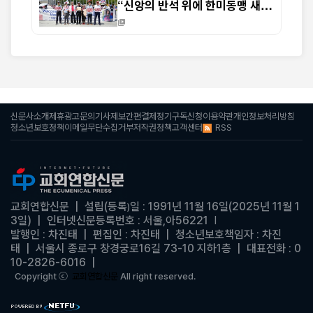
“신앙의 반석 위에 한미동맹 새
도약 기대”
신문사소개
제휴광고문의
기사제보
간편결제
정기구독신청
이용약관
개인정보처리방침
RSS
청소년보호정책
이메일무단수집거부
저작권정책
고객센터
교회연합신문
| 설립(등록
일 : 1991년 11월 16일(2025년 11월 1
)
3일)
|
인터넷신문등록번호 : 서울,아56221
|
발행인 : 차진태 |
편집인 : 차진태
|
청소년보호책임자 : 차진
태
| 서울시 종로구 창경궁로16길 73-10 지하1층 | 대표전화 : 0
10-2826-6016
|
Copyright ⓒ
교회연합신문
All right reserved.