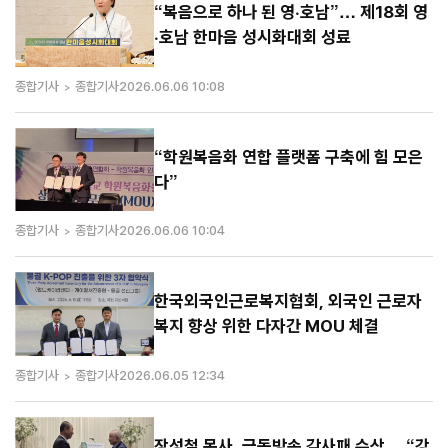
“복음으로 하나 된 영·호남”… 제18회 영
·호남 한마음 성시화대회 성료
종합기사
종합기사
2026.06.06 10:08
“학원복음화 연합 플랫폼 구축에 힘 모은
다”
종합기사
종합기사
2026.06.06 10:04
한국외국인근로복지협회, 외국인 근로자
복지 향상 위한 다자간 MOU 체결
종합기사
종합기사
2026.06.05 12:34
장성철 목사, 극동방송 감사패 수상… “강