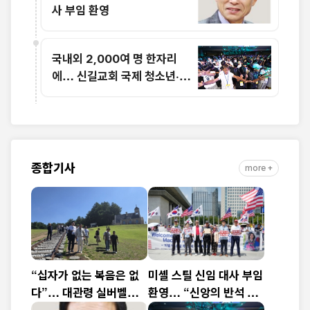
사 부임 환영
국내외 2,000여 명 한자리
에… 신길교회 국제 청소년·청
년 성령콘퍼런스 성료
종합기사
more +
“십자가 없는 복음은 없
미셸 스틸 신임 대사 부임
다”… 대관령 실버벨교
환영… “신앙의 반석 위
회 김은호 목사 특별초청
에 한미동맹 새 도약 기