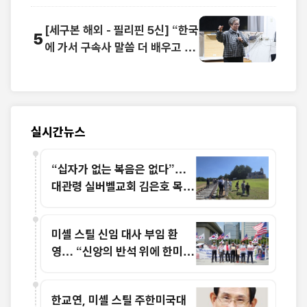
[세구본 해외 - 필리핀 5신] “한국
5
에 가서 구속사 말씀 더 배우고 싶
어요”
실시간뉴스
“십자가 없는 복음은 없다”…
대관령 실버벨교회 김은호 목사
특별초청예배
미셸 스틸 신임 대사 부임 환
영… “신앙의 반석 위에 한미동
맹 새 도약 기대”
한교연, 미셸 스틸 주한미국대