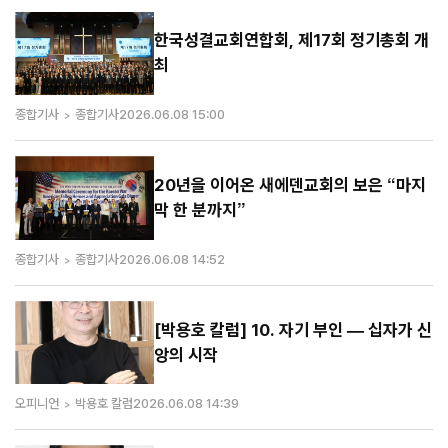
한국성결교회연합회, 제17회 정기총회 개
최
종합기사
종합기사
2026.06.08 15:00
20년을 이어온 새에덴교회의 보은 “마지
막 한 분까지”
종합기사
종합기사
2026.06.08 14:52
[박용호 칼럼] 10. 자기 부인 — 십자가 신
앙의 시작
오피니언
박용호 칼럼
2026.06.08 14:39