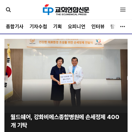
종합기사
기자수첩
기획
오피니언
인터뷰
탐방
문
월드쉐어, 강화비에스종합병원에 손세정제 400
개 기탁