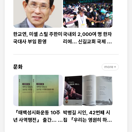
예배
대”
한교연, 미셸 스틸 주한미
국내외 2,000여 명 한자
국대사 부임 환영
리에… 신길교회 국제 청
소년·청년 성령콘퍼런스
성료
문화
more +
『태백성시화운동 10주
박병길 시인, 42번째 시
년 사역행전』 출간… 교
집 『우리는 영원히 하
회연합·민관협력 10년 발
나』 출간