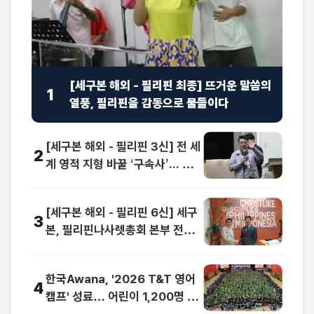
[세구본 해외 - 필리핀 최종] 뜨거운 말씀의
1
열풍, 필리핀을 감동으로 물들이다
[세구본 해외 - 필리핀 3신] 전 세
2
계 영적 지형 바꿀 ‘구속사’... 동남
아 교계 정상도 극찬
[세구본 해외 - 필리핀 6신] 세구
3
본, 필리핀나사렛총회 본부 전격
방문
한국Awana, '2026 T&T 영어
4
캠프' 성료… 어린이 1,200명 복
음과 영어로 하나