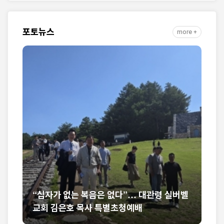
자취 담아
포토뉴스
more +
벨
미셸 스틸 신임 대사 부임 환영… “신앙의 반
석 위에 한미동맹 새 도약 기대”
한