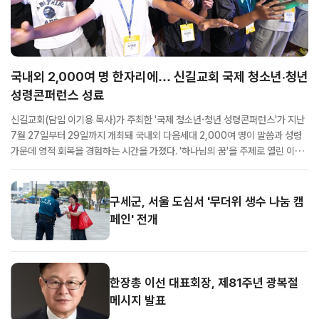
국내외 2,000여 명 한자리에… 신길교회 국제 청소년·청년
성령콘퍼런스 성료
신길교회(담임 이기용 목사)가 주최한 '국제 청소년·청년 성령콘퍼런스'가 지난
7월 27일부터 29일까지 개최돼 국내외 다음세대 2,000여 명이 말씀과 성령
가운데 영적 회복을 경험하는 시간을 가졌다. '하나님의 꿈'을 주제로 열린 이번
콘퍼런스에는 서울과 부산, 강원, 제주 등 전국 각지의 교회 청소년과 청년들이
참석했으며, 해외에서도 참가자들이 함께해 국제적인 규모의 성령집회로 진행
됐다. 특...
구세군, 서울 도심서 '무더위 생수 나눔 캠
페인' 전개
한장총 이선 대표회장, 제81주년 광복절
메시지 발표