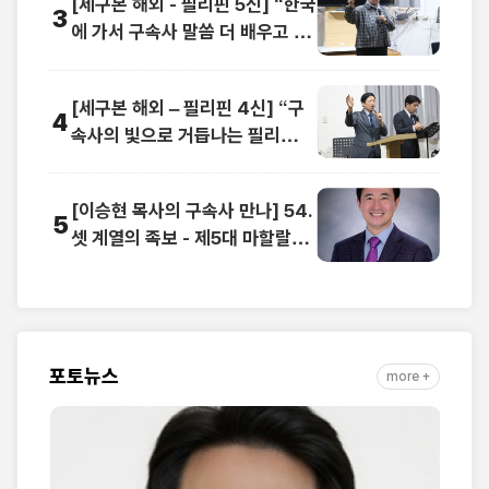
[세구본 해외 - 필리핀 5신] “한국
3
에 가서 구속사 말씀 더 배우고 싶
어요”
[세구본 해외 – 필리핀 4신] “구
4
속사의 빛으로 거듭나는 필리
핀”… 영적 대변혁 선포
[이승현 목사의 구속사 만나] 54.
5
셋 계열의 족보 - 제5대 마할랄렐
(1)
포토뉴스
more +