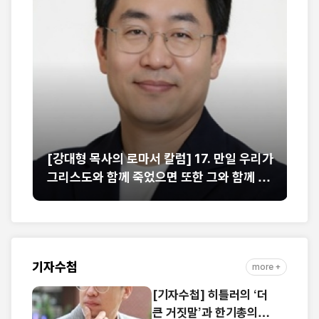
는
[강대형 목사의 로마서 칼럼] 17. 만일 우리가
[
부
그리스도와 함께 죽었으면 또한 그와 함께 살
런
줄을 믿노니 (롬 6:8-9)
기자수첩
more +
[기자수첩] 히틀러의 ‘더
큰 거짓말’과 한기총의