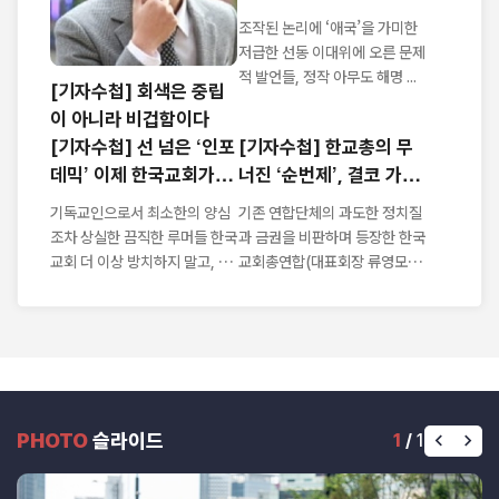
'이단 음모론'
조작된 논리에 ‘애국’을 가미한
저급한 선동 이대위에 오른 문제
적 발언들, 정작 아무도 해명 ...
[기자수첩] 회색은 중립
이 아니라 비겁함이다
[기자수첩] 선 넘은 ‘인포
[기자수첩] 한교총의 무
데믹’ 이제 한국교회가 나
너진 ‘순번제’, 결코 가볍
서야
지 않다
기독교인으로서 최소한의 양심
기존 연합단체의 과도한 정치질
조차 상실한 끔직한 루머들 한국
과 금권을 비판하며 등장한 한국
교회 더 이상 방치하지 말고, 악
교회총연합(대표회장 류영모 목
성루머 근...
사)이 ...
PHOTO
슬라이드
1
/
1