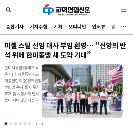
종합기사
기자수첩
기획
오피니언
인터뷰
탐방
문
미셸 스틸 신임 대사 부임 환영… “신앙의 반
세기총, 제63차 한반도 자유·평화통일 성남
석 위에 한미동맹 새 도약 기대”
시 기도회 개최
가난과 물질적 결핍이
한미자유물결(대표 박
사)세계한국인기독교총
한국Awana(대표 이종
최근 예장합신(총회장
"예수가 길이다!" 강단
가난과 물질적 결핍이
한미자유물결(대표 박
가득한 세계 5대 빈민
윤기)과 서울특별시교
연합회(대표회장 전기
국 목사)는 지난 7월 2
김성규 목사)에서 불거
에서 주성민 목사가 힘
가득한 세계 5대 빈민
윤기)과 서울특별시교
가, 필리핀 바세코(Bas
회총연합회(운영위원장
현 장로, 사무총장 신광
7일부터 31일까지 강
진 기쁨의교회 영입 이
있게 외치자 예배당을
가, 필리핀 바세코(Bas
회총연합회(운영위원장
eco) 마을. 그러나 그곳
박원영 목사)를 비롯한
수 목사, 이하 세기총)
원특별자치도 횡성 웰
슈가 총회와 노회의 정
가득 메운 청소년들도
eco) 마을. 그러나 그곳
박원영 목사)를 비롯한
에는 세상의 시선이 감
교계 및 시민사회 단체
는 지난 8월 5일 경기
리힐리파크에서 초등학
면충돌로 비화하면서
한목소리로 "예수가 길
에는 세상의 시선이 감
교계 및 시민사회 단체
히 가늠할 수 없는 순전
들이 지난 3일 서울 종
도 성남시 분당횃불교
교 3~6학년 어린이를
교단 안팎의 이목이 집
이다!"를 외쳤다. 찬양이
히 가늠할 수 없는 순전
들이 지난 3일 서울 종
한 신앙과 넘치는 기쁨
로구 주한미국대사관
회(담임목사 이재희)에
대상으로 '2026 Awa
중되고 있다. 총회 결의
시작되자 학생들은 자
한 신앙과 넘치는 기쁨
로구 주한미국대사관
이 살아 숨 쉬고 있었다.
앞에서 기자회견을 열
서 '제63차 한반도 자
na T&T 영어캠프'를
의 해석을 둘러싼 법리
리에서 일어나 두 손을
이 살아 숨 쉬고 있었다.
앞에서 기자회견을 열
사단법인 은성국제선교
고, 미셸 스틸 신임 주한
유·평화통일 성남시 기
개최했다. '진리의 추적
공방은 물론 회의록 작
높이 들고 뛰며 하나님
사단법인 은성국제선교
고, 미셸 스틸 신임 주한
회(이사장 김정자)와 은
미국대사의 부임을 환
도회'를 개최했다. 세기
자'(요한복음 14:6)를
성의 적법성, 총회상설
을 찬양했고, 설교마다
회(이사장 김정자)와 은
미국대사의 부임을 환
성국제선교회(이사장
영하며 기독교 신앙의
총 평화통일기도위원회
주제로 열린 이번 캠프
재판국 판결의 정당성,
큰 "아멘"으로 화답했
성국제선교회(이사장
영하며 기독교 신앙의