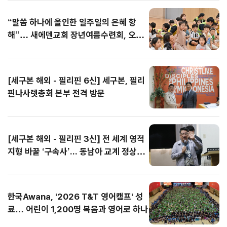
한형규)는 지난 7월 30
가치 위에서 한미동맹
가 주관하고 성남시기
에는 전국 80여 개 교
총회 의사정족수 문제
다. 통성기도 시간에는
한형규)는 지난 7월 30
가치 위에서 한미동맹
“말씀 하나에 올인한 일주일의 은혜 항
일부터 8월 1일까지 3
의 진일보한 발전을 기
독교총연합회가 협력한
회에서 입단 과정을 마
까지 잇달아 제기되면
곳곳에서 눈물의 회개
일부터 8월 1일까지 3
의 진일보한 발전을 기
일간 바세코 현지를 찾
대한다는 뜻을 밝혔다.
이날 기도회에는 목회
친 T&T 클럽원 800명
서 갈등은 최고조로 치
와 간절한 기도가 이어
일간 바세코 현지를 찾
대한다는 뜻을 밝혔다.
해”… 새에덴교회 장년여름수련회, 오늘
았다. 선교팀은 불쌍히
참석자들은 이날 발표
자와 성도들이 참석해
을 비롯해 인솔교사, 청
닫는 양상이다. 특히 중
졌으며, 일부 학생들은
았다. 선교팀은 불쌍히
참석자들은 이날 발표
마무리
여기는 마음이나 동정
한 성명을 통해 미국 독
한반도의 자유·평화통
소년 스태프(YM), 영어
서울노회가 총회를 향
무릎을 꿇고 성령을 사
여기는 마음이나 동정
한 성명을 통해 미국 독
의 시선이 아닌, 하나님
립 250주년을 축하하
일과 세계 평화를 위해
단기선교팀, 본부 스태
해 녹취록까지 공개하
모하며 기도에 몰입했
의 시선이 아닌, 하나님
립 250주년을 축하하
안에서...
는 한편, ...
함께 기도했...
프 등...
며 정면 반박...
다. 집회는 매일 밤 12
안에서...
는 한편, ...
[세구본 해외 - 필리핀 6신] 세구본, 필리
시를 훌쩍...
핀나사렛총회 본부 전격 방문
[세구본 해외 - 필리핀 3신] 전 세계 영적
지형 바꿀 ‘구속사’... 동남아 교계 정상도
극찬
한국Awana, '2026 T&T 영어캠프' 성
료… 어린이 1,200명 복음과 영어로 하나