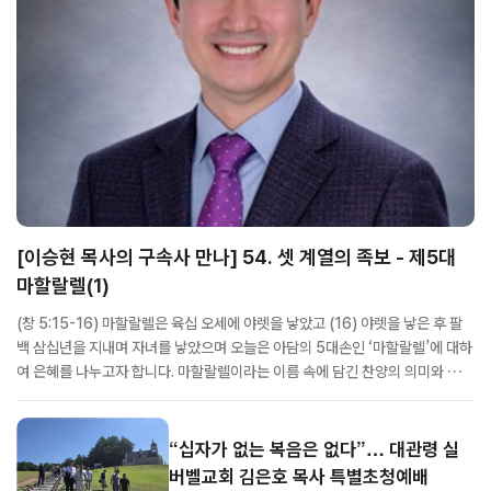
[이승현 목사의 구속사 만나] 54. 셋 계열의 족보 - 제5대
마할랄렐(1)
(창 5:15-16) 마할랄렐은 육십 오세에 야렛을 낳았고 (16) 야렛을 낳은 후 팔
백 삼십년을 지내며 자녀를 낳았으며 오늘은 아담의 5대손인 ‘마할랄렐’에 대하
여 은혜를 나누고자 합니다. 마할랄렐이라는 이름 속에 담긴 찬양의 의미와 그가
살았던 시대에 꽃피운 예배의 영광을 깊이 상고해 보는 시간이 되기를 소망합니
다. 1. 마할랄렐의 연대기 마할랄렐은 아담의 5대손이며, 게난이 70세에 낳...
“십자가 없는 복음은 없다”… 대관령 실
버벨교회 김은호 목사 특별초청예배