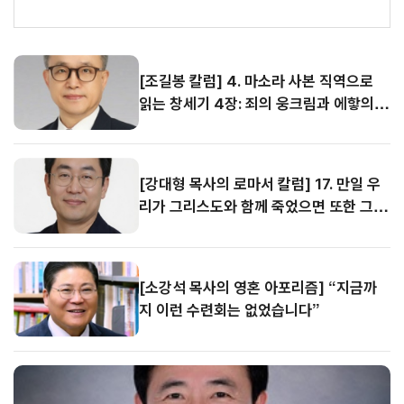
시
9
간
[조길봉 칼럼] 4. 마소라 사본 직역으로 읽는 창세기 4장: 죄의 웅크림과 에핳의 이름을 부르는 희생물의 단
08.
뉴
스
09
[강대형 목사의 로마서 칼럼] 17. 만일 우리가 그리스도와 함께 죽었으면 또한 그와 함께 살 줄을 믿노니 (롬 6:8-9)
[조길봉 칼럼] 4. 마소라 사본 직역으로
08.
읽는 창세기 4장: 죄의 웅크림과 에핳의
09
이름을 부르는 희생물의 단
[강대형 목사의 로마서 칼럼] 17. 만일 우
리가 그리스도와 함께 죽었으면 또한 그와
함께 살 줄을 믿노니 (롬 6:8-9)
[소강석 목사의 영혼 아포리즘] “지금까
지 이런 수련회는 없었습니다”