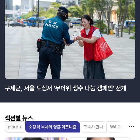
구세군, 서울 도심서 '무더위 생수 나눔 캠페인' 전개
섹션별 뉴스
more +
소강석 목사의 영혼 아포니즘
구속사 만나
WAIC 칼럼
한