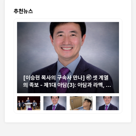
추천뉴스
중 교
[이승현 목사의 구속사 만나] ㊼ 셋 계열
[박
절실
의 족보 - 제1대 아담(3): 아담과 라멕, 그
니
리고 에녹의 동시대