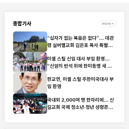
종합기사
more +
“십자가 없는 복음은 없다”… 대관
령 실버벨교회 김은호 목사 특별초
청예배
미셸 스틸 신임 대사 부임 환영…
“신앙의 반석 위에 한미동맹 새 도
약 기대”
한교연, 미셸 스틸 주한미국대사 부
임 환영
국내외 2,000여 명 한자리에… 신
길교회 국제 청소년·청년 성령콘퍼
런스 성료