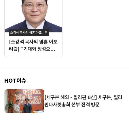
소강석 목사의 영혼 아포니즘
[소강석 목사의 영혼 아포
리즘] “기대와 정성으로
빚어진 여름수련회 설교”
HOT이슈
[세구본 해외 - 필리핀 6신] 세구본, 필리
핀나사렛총회 본부 전격 방문