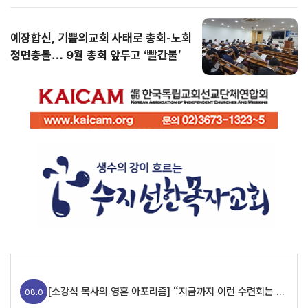
예장합신, 기쁨의교회 사태로 총회-노회
정면충돌… 9월 총회 앞두고 ‘빨간불’
[소강석 목사의 영혼 아포리즘] “지금까지 이런 수련회는 없었습니다”
08.0
9
[조길봉 칼럼] 4. 마소라 사본 직역으로 읽는 창세기 4장: 죄의 웅크림과 에핳의 이름을 부르는 희생물의 단
08.
09
[강대형 목사의 로마서 칼럼] 17. 만일 우리가 그리스도와 함께 죽었으면 또한 그와 함께 살 줄을 믿노니 (롬 6:8-9)
08.
09
[소강석 목사의 영혼 아포리즘] “지금까지 이런 수련회는 없었습니다”
08.0
실