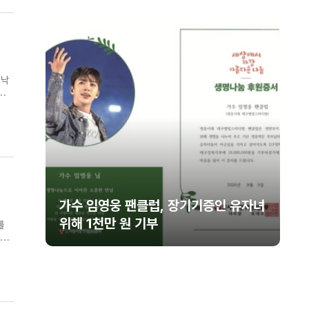
 낙
 당
유자녀
[세구본 해외 - 필리핀 최종] 뜨거운 말
씀의 열풍, 필리핀을 감동으로 물들이다
를
부를