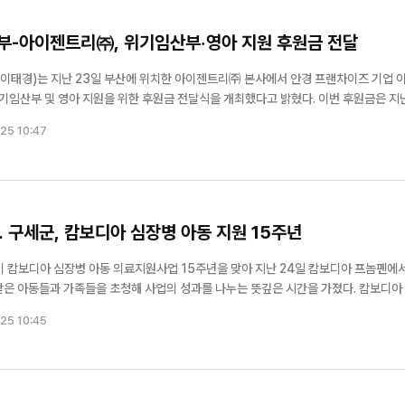
-아이젠트리㈜, 위기임산부·영아 지원 후원금 전달
이태경)는 지난 23일 부산에 위치한 아이젠트리㈜ 본사에서 안경 프랜차이즈 기업 
 및 영아 지원을 위한 후원금 전달식을 개최했다고 밝혔다. 이번 후원금은 지난 5
트리 가맹점에서 발생한 수익금 일부와 가맹점주들의 자발적인 참여를 통해 마련됐다. 
25 10:47
참하면...
 구세군, 캄보디아 심장병 아동 지원 15주년
 캄보디아 심장병 아동 의료지원사업 15주년을 맞아 지난 24일 캄보디아 프놈펜에서
 아동들과 가족들을 초청해 사업의 성과를 나누는 뜻깊은 시간을 가졌다. 캄보디아 심
 금융감독원, KB국민은행, 세종병원과 함께 2012년부터 추진해 온 국제 의료지원 
25 10:45
치료를 ...