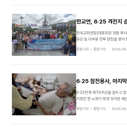
한교연, 6·25 격전
한국교회연합(대표회장 천환 목사, 
동강 및 다부동 전투 현장을 찾아 참전용사들의 
다”를 주제로 열린 이번 행사에는 
종합기사
종합기사
2026.06.
시 대한민국의 운명을 좌우했던 주요
6·25 참전용사, 마지
[세구본 해외 - 필리핀
리핀나사렛총회 본부 
6·25전쟁 제76주년을 앞두고 
지켰던 한 노병이 평생 모아온 재산을 사
동모금회(회장 윤여준)는 경기지역
종합기사
종합기사
2026.06.
사후 사회에 기부하기로 약정했다고 