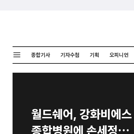
종합기사
기자수첩
기획
오피니언
월드쉐어, 강화비에스
종합병원에 손세정제