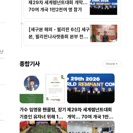
제29차 세계렘넌트대회 개막…
는
70여 개국 1만2천여 명 참가
[세구본 해외 - 필리핀 6신] 세구
본, 필리핀나사렛총회 본부 전격
방문
지난
종합기사
more +
간을
가수 임영웅 팬클럽, 장기
제29차 세계렘넌트대회
1
기증인 유자녀 위해 1천만
개막… 70여 개국 1만2
도했
원 기부
천여 명 참가