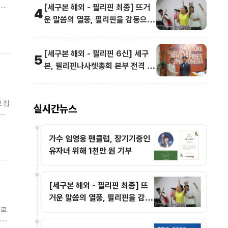
[세구본 해외 - 필리핀 최종] 뜨거
영
4
운 말씀의 열풍, 필리핀을 감동으로
다.
물들이다
[세구본 해외 - 필리핀 6신] 세구
5
본, 필리핀나사렛총회 본부 전격 방
문
 집
실시간뉴스
영
하며
가수 임영웅 팬클럽, 장기기증인
유자녀 위해 1천만 원 기부
[세구본 해외 - 필리핀 최종] 뜨
거운 말씀의 열풍, 필리핀을 감동
으로 물들이다
으로