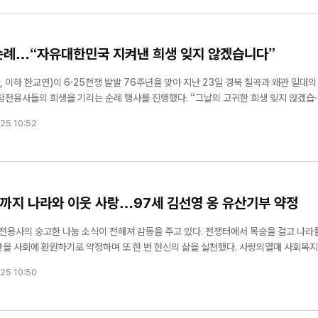
지 순례…“자유대한민국 지켜낸 희생 잊지 않겠습니다”
이하 한교연)이 6·25전쟁 발발 76주년을 맞아 지난 23일 경북 칠곡과 왜관 일대의
희생을 기리는 순례 행사를 진행했다. “그날의 고귀한 희생 잊지 않겠습니
한교연 소속 교단 총회장과 총무 등 임원 40여 명이 참석했다. 참가자들은 6·25전쟁
25 10:52
 전투 현...
막까지 나라와 이웃 사랑…97세 김선영 옹 유산기부 약정
 6신] 세구본, 필
가수 임영웅 팬클럽, 장기기증인 
전격 방문
위해 1천만 원 기부
참전용사의 숭고한 나눔 소식이 전해져 감동을 주고 있다. 전쟁터에서 목숨을 걸고 나라
회에 환원하기로 약정하며 또 한 번 헌신의 삶을 실천했다. 사랑의열매 사회복지공
 보훈원에 거주하는 6·25 참전유공자 김선영 옹(97)이 지난 23일 자신의 자산 일
25 10:50
밝혔다. ...