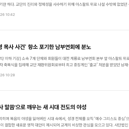
만 하다. 교단의 진리와 정체성을 사수하기 위해 아스팔트 위로 나설 수밖에 없었던 
 공감하는 이유는, 지금 그들이 마주한 현실이 교단의 영적 붕괴와 맞닿아 있기 때문이
26 10:42
들이 남...
영 목사 사건’ 항소 포기한 남부연회에 분노
 이하 기감) 소속 7개 단체와 회원들이 대전 계룡로 남부연회 본부 앞 아스팔트 위로
 축복식을 집례해 교단 재판위원회로부터 최고 중징계인 ‘출교’ 처분을 받았던 남재
소송에서 승소한 이후, 정작 당사자인 남부연회(감독 이웅천)가 고등법원 항소를 포기
26 10:28
일단락시켰기 때문이다. 감리교회동...
사 말씀'으로 깨우는 새 시대 전도의 야성
막히며 복음의 야성을 잃어버린 시대 속에서, 성경 전체를 오직 ‘예수 그리스도 중심’
결합한 새로운 영적 대안이 제시되어 교계의 비상한 관심을 모으고 있다. 사단법인 세