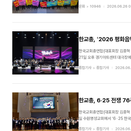
계구속사말씀본부(이사장 이승현 
문화
10946
2026.06.26 0
지난 6월 25일 인천 송도주예수교회
한교총, ‘2026 평화음
한국교회총연합(대표회장 김종혁 목사
21일 오후 경기아트센터 대극장에서 성황리에 개최됐다. 문화체육관광
‘함께 살아감’을 주제로 열렸으며,
종합기사
종합기사
2026.06.
가졌다. 이번 음악회에는 국내 대표 
한교총, 6·25 전쟁 
한국교회총연합(대표회장 김종혁 목사
일 수원명성교회에서 ‘6·25 한
다. 이날 예배는 정정인 목사(예장대신 총회장)의 인도로 시작됐으며, 이기용 목사(기성 총회장)의 대표기도, 김명희 목사
종합기사
종합기사
2026.06.