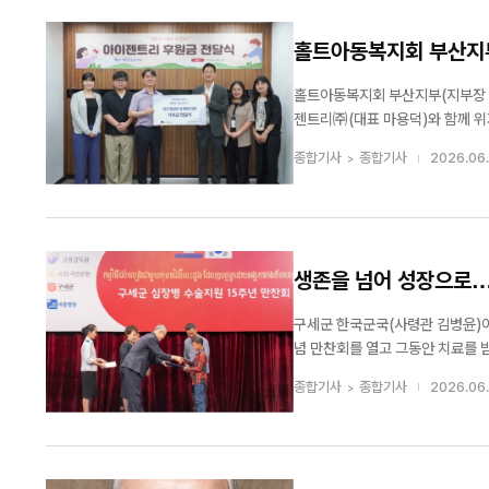
홀트아동복지회 부산지부
홀트아동복지회 부산지부(지부장 
젠트리㈜(대표 마용덕)와 함께 위기임산부
월 가정의 달을 맞아 전국 아이젠
종합기사
종합기사
2026.06.
히 매장을 찾은 고객들도 나눔에 동
생존을 넘어 성장으로…
구세군 한국군국(사령관 김병윤)이
념 만찬회를 열고 그동안 치료를 받은
장병 아동 의료지원사업은 구세군이
종합기사
종합기사
2026.06.
업이다. 의료 환경이 열악해 적절한 