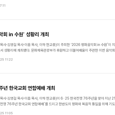
목사/ 이하 세구본)와 한국연안선교회 남해미션본부, 창끝선교회, 인천연안선교회
7:11
(...
악회 in 수원’ 성황리 개최
·김영걸 목사·이욥 목사, 이하 한교총)이 주최한 ‘2026 평화음악회 in 수원’이 
부가 후원하고 더불어배움이 주관한 이번 음악회는
 시민과 지역사회 구성원 등 1,000여 명이 참석해 평화와 공존의 의미를 되새기는 시
25 11:22
...
76주년 한국교회 연합예배 개최
·김영걸 목사·이욥 목사, 이하 한교총)이 6·25 한국전쟁 76주년을 맞아 지난 2
국전쟁 76주년 한국교회 연합예배’를 드리고 한반도의 평화와 복음적 통일을 위해 기
25 11:05