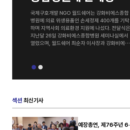
400개 기탁
국제구호개발 NGO 월드쉐어는 강화비에스종합
병원에 의료 위생용품인 손세정제 400개를 기탁
하며 지역사회 의료환경 지원에 나섰다. 전달식
지난달 26일 강화비에스종합병원 세미나실에서
열렸으며, 월드쉐어 최순자 이사장과 강화비에스
종합병원 김종영 병원장을 비롯한 양 기관 관계
들이 참석했다. 이번에 기탁된 손세정제는 병원 의
료진과 내원 환자들의 감염 예방 및 위생관리를 
해 활용될 예정이다. 양 기관은 이번 나눔을 계기
로 지역사회를 위한 다양한 사회공헌 활동을 지
적으로 이어갈 계획이다. 강화비에스종합병원 김
종영 병원장은 “병원을 이용하는 환자와 의료진
섹션
최신기사
모두에게 큰 도움을 주신 월드쉐어에 감사드린다
특히 감염병 예방의 중요성이 더욱 커진 요즘, 이
번 기탁이 병원 위생 관리에 실질적인 도움이 될
예장총연, 제76주년 6
것으로 기대한다”고 말했다. 한편 월드쉐어는 전