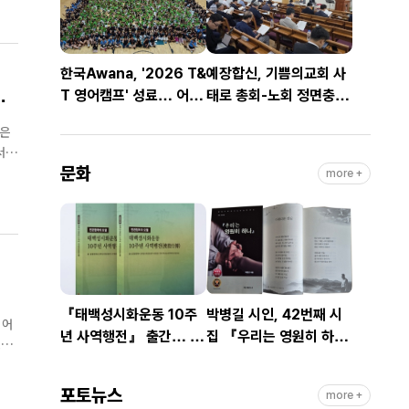
한국Awana, '2026 T&
예장합신, 기쁨의교회 사
을
T 영어캠프' 성료… 어린
태로 총회-노회 정면충
이 1,200명 복음과 영어
돌… 9월 총회 앞두고 ‘빨
로 하나
간불’
서운
문화
more +
『태백성시화운동 10주
박병길 시인, 42번째 시
 어
년 사역행전』 출간… 교
집 『우리는 영원히 하
것이
회연합·민관협력 10년 발
나』 출간
자취 담아
포토뉴스
more +