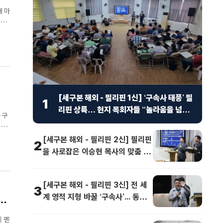
대 마
6
[세구본 해외 - 필리핀 1신] ‘구속사 태풍’ 필
1
리핀 상륙… 현지 목회자들 “놀라움을 넘어
 구
선 충격”
 학
신도
[세구본 해외 - 필리핀 2신] 필리핀
2
을 사로잡은 이승현 목사의 맞춤 강
연 “족보가 보여요”
[세구본 해외 - 필리핀 3신] 전 세
3
계 영적 지형 바꿀 ‘구속사’... 동남
것
아 교계 정상도 극찬
 펜