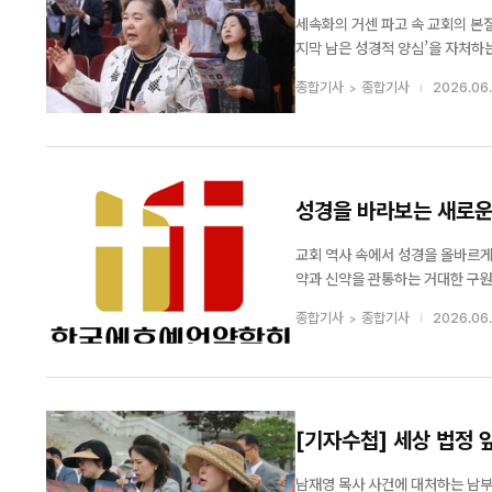
세계 20여 개국에서 그룹홈, 해외아동결연, 교...
세속화의 거센 파고 속 교회의 본
지막 남은 성경적 양심’을 자처하
일 제76주년 6·25를 맞아 서울 연지동 기
종합기사
종합기사
2026.06.
5, 광복절 등 민족의 역사적 고비마다
성경을 바라보는 새로운 
교회 역사 속에서 성경을 올바르게
약과 신약을 관통하는 거대한 구원
회가 있다. 바로 박용호 목사가 
종합기사
종합기사
2026.06.
부터 신학자까지 모두를 말씀의 본질
[기자수첩] 세상 법정 
인가
남재영 목사 사건에 대처하는 남부