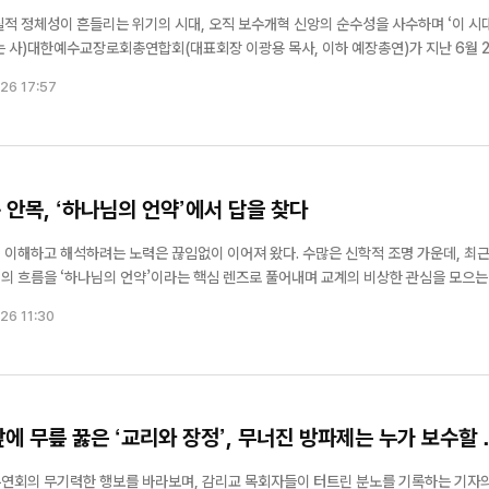
질적 정체성이 흔들리는 위기의 시대, 오직 보수개혁 신앙의 순수성을 사수하며 ‘이 시
는 사)대한예수교장로회총연합회(대표회장 이광용 목사, 이하 예장총연)가 지난 6월 2
독교회관 대강당에서 ‘국가기도회’를 개최했다. 예장총연은 매년 삼일절, 6·2
26 17:57
 ...
안목, ‘하나님의 언약’에서 답을 찾다
 이해하고 해석하려는 노력은 끊임없이 이어져 왔다. 수많은 신학적 조명 가운데, 최근
의 흐름을 ‘하나님의 언약’이라는 핵심 렌즈로 풀어내며 교계의 비상한 관심을 모으는
이끄는 ‘한국에흐예언약학회’다. 본지는 성경을 바라보는 패러다임의 전환을 이끌며 평
26 11:30
로 초...
앞에 무릎 꿇은 ‘교리와 장정’, 무너진 방파제는 누가 보수할 
연회의 무기력한 행보를 바라보며, 감리교 목회자들이 터트린 분노를 기록하는 기자의