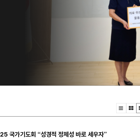
은
자
위
속
.
·25 국가기도회 “성경적 정체성 바로 세우자”