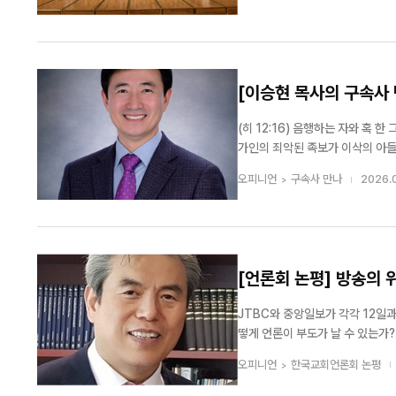
(예장보수개혁 총회장)의 성경봉독,
[이승현 목사의 구속사 
경홀히 여긴 망령된 자
(히 12:16) 음행하는 자와 혹 
가인의 죄악된 족보가 이삭의 아들
결과를 초래하는지 상고해 보고자 합니다. 1. 에돔 족속의 조상, 에서 에서는 이삭의 쌍둥이 아들 중
오피니언
구속사 만나
2026.0
상이 되었습니다. (1) 에서...
[언론회 논평] 방송의 
JTBC와 중앙일보가 각각 12일과
떻게 언론이 부도가 날 수 있는가
다. 중앙일보는 1965년 고 이병철 삼성 그룹 회장이 만든 언론이다. 이병철 회장은 1968년부터 1980년까지 자신이 중앙
오피니언
한국교회언론회 논평
일보 대표 이사로 경영을 지휘하였다.