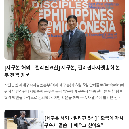
[세구본 해외 - 필리핀 6신] 세구본, 필리핀나사렛총회 본
부 전격 방문
사단법인 세계구속사말씀본부(이하 세구본)가 8월 5일 안티폴로(Antipolo)에
위치한 필리핀나사렛총회 본부를 공식 방문하여 구속사 말씀 전파를 위한 향후
협력 방안을 다각도로 논의했다. 이번 방문을 통해 구속사 말씀이 필리핀 전역은
물론, 인근 태평양 지역으로 본격 확장될 수 있는 강력한 교두보가 마련될 전망
이다. 특히 필리핀나사렛교단은 필리핀 국내 선교에만 국한되지 않고, 인근 ...
[세구본 해외 - 필리핀 5신] “한국에 가서
구속사 말씀 더 배우고 싶어요”