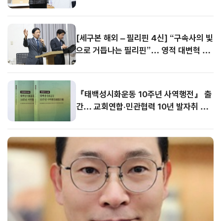
[세구본 해외 – 필리핀 4신] “구속사의 빛
으로 거듭나는 필리핀”… 영적 대변혁 선
포
『태백성시화운동 10주년 사역행전』 출
간… 교회연합·민관협력 10년 발자취 담
아