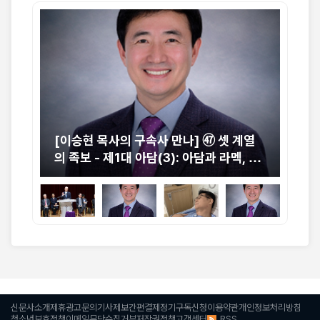
중 교
[이승현 목사의 구속사 만나] ㊼ 셋 계열
[박
절실
의 족보 - 제1대 아담(3): 아담과 라멕, 그
니
리고 에녹의 동시대
신문사소개
제휴광고문의
기사제보
간편결제
정기구독신청
이용약관
개인정보처리방침
RSS
청소년보호정책
이메일무단수집거부
저작권정책
고객센터