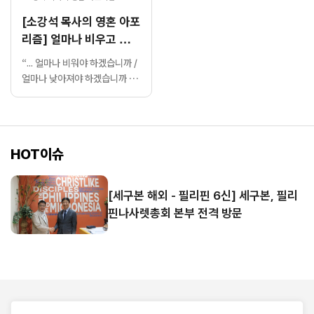
[소강석 목사의 영혼 아포
리즘] 얼마나 비우고 낮아
져야 할까요?
“... 얼마나 비워야 하겠습니까 /
얼마나 낮아져야 하겠습니까 /
얼마나 가슴 저려야 하겠습니까
/ 아무리 눈물을 흘려도 캄캄하
기만 한 밤 / 언제쯤 그 별빛을
비추어 주시겠습니까 / 평강의
HOT이슈
왕으로 오셨던 아기 예수여 / 증
오와 분노가 가득한 어두운 이
세상에 / 다시 맨살의 아기 예수
[세구본 해외 - 필리핀 6신] 세구본, 필리
로 오셔야 하겠나이다... (중략)
핀나사렛총회 본부 전격 방문
상처와 아픔, 분노와 증오가 가
시지 않는 / 조국 대한민국에 하
늘의 별을 들고 오시옵...