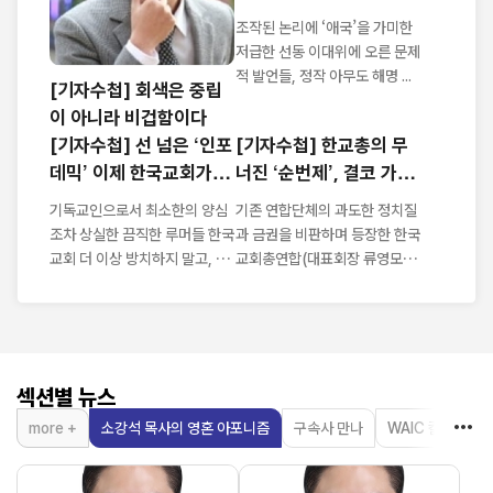
'이단 음모론'
조작된 논리에 ‘애국’을 가미한
저급한 선동 이대위에 오른 문제
적 발언들, 정작 아무도 해명 ...
[기자수첩] 회색은 중립
이 아니라 비겁함이다
[기자수첩] 선 넘은 ‘인포
[기자수첩] 한교총의 무
데믹’ 이제 한국교회가 나
너진 ‘순번제’, 결코 가볍
서야
지 않다
기독교인으로서 최소한의 양심
기존 연합단체의 과도한 정치질
조차 상실한 끔직한 루머들 한국
과 금권을 비판하며 등장한 한국
교회 더 이상 방치하지 말고, 악
교회총연합(대표회장 류영모 목
성루머 근...
사)이 ...
섹션별 뉴스
more +
소강석 목사의 영혼 아포니즘
구속사 만나
WAIC 칼럼
한