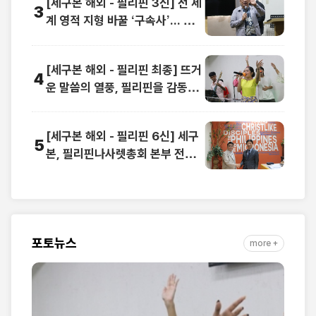
[세구본 해외 - 필리핀 3신] 전 세
3
계 영적 지형 바꿀 ‘구속사’... 동남
아 교계 정상도 극찬
[세구본 해외 - 필리핀 최종] 뜨거
4
운 말씀의 열풍, 필리핀을 감동으
로 물들이다
[세구본 해외 - 필리핀 6신] 세구
5
본, 필리핀나사렛총회 본부 전격
방문
포토뉴스
more +