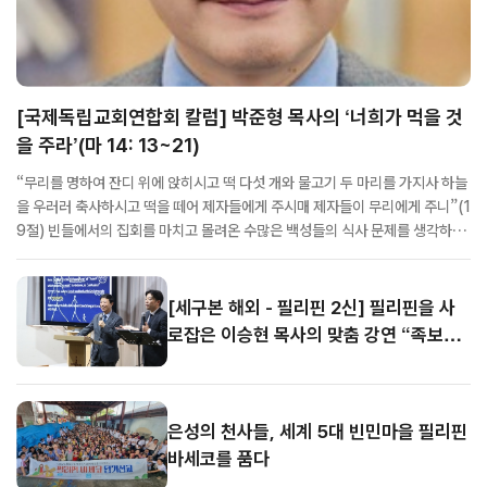
[국제독립교회연합회 칼럼] 박준형 목사의 ‘너희가 먹을 것
을 주라’(마 14: 13~21)
“무리를 명하여 잔디 위에 앉히시고 떡 다섯 개와 물고기 두 마리를 가지사 하늘
을 우러러 축사하시고 떡을 떼어 제자들에게 주시매 제자들이 무리에게 주니”(1
9절) 빈들에서의 집회를 마치고 몰려온 수많은 백성들의 식사 문제를 생각하던
제자들이 고민 끝에 예수님께 자신들의 의견을 냈습니다. 즉 여기는 아무것도 없
는 빈들이라는 점과, 날이 이미 어두컴컴해진 점, 그리고 이런 상황이니 저들을
마을로 보...
[세구본 해외 - 필리핀 2신] 필리핀을 사
로잡은 이승현 목사의 맞춤 강연 “족보가
보여요”
은성의 천사들, 세계 5대 빈민마을 필리핀
바세코를 품다