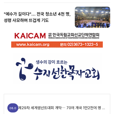
"예수가 길이다"… 전국 청소년 4천 명,
성령 사모하며 뜨겁게 기도
제29차 세계렘넌트대회 개막… 70여 개국 1만2천여 명 참가
08.0
5
가수 임영웅 팬클럽, 장기기증인 유자녀 위해 1천만 원 기부
08.06
[세구본 해외 - 필리핀 최종] 뜨거운 말씀의 열풍, 필리핀을 감동으로 물들이다
08.
05
제29차 세계렘넌트대회 개막… 70여 개국 1만2천여 명 참가
08.0
실