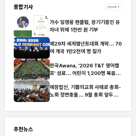
종합기사
more +
가수 임영웅 팬클럽, 장기기증인 유
자녀 위해 1천만 원 기부
제29차 세계렘넌트대회 개막… 70
여 개국 1만2천여 명 참가
한국Awana, '2026 T&T 영어캠
프' 성료… 어린이 1,200명 복음과
영어로 하나
예장합신, 기쁨의교회 사태로 총회-
노회 정면충돌… 9월 총회 앞두고
‘빨간불’
추천뉴스