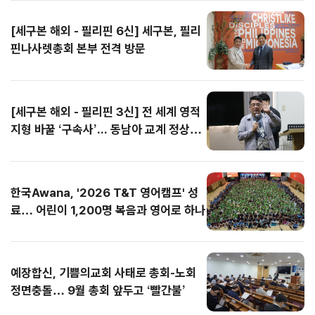
한성회본부가 주최하고
에는 전국 80여 개 교
총회 의사정족수 문제
다. 통성기도 시간에는
한형규)는 지난 7월 30
성도들뿐만 아니라 타
한성회본부가 주최하고
에는 전국 80여 개 교
[세구본 해외 - 필리핀 6신] 세구본, 필리
세계교회성장연구원이
회에서 입단 과정을 마
까지 잇달아 제기되면
곳곳에서 눈물의 회개
일부터 8월 1일까지 3
지역 교회에서도 온·오
세계교회성장연구원이
회에서 입단 과정을 마
주관하는 이번 성회에
친 T&T 클럽원 800명
서 갈등은 최고조로 치
와 간절한 기도가 이어
일간 바세코 현지를 찾
프라인을 통해 대거 참
주관하는 이번 성회에
친 T&T 클럽원 800명
핀나사렛총회 본부 전격 방문
는 대만을 비롯해 중국,
을 비롯해 인솔교사, 청
닫는 양상이다. 특히 중
졌으며, 일부 학생들은
았다. 선교팀은 불쌍히
여하며 첫날부터 폭발
는 대만을 비롯해 중국,
을 비롯해 인솔교사, 청
홍콩, 마카오, 싱가포
소년 스태프(YM), 영어
서울노회가 총회를 향
무릎을 꿇고 성령을 사
여기는 마음이나 동정
적인 영적 열기를 이끌
홍콩, 마카오, 싱가포
소년 스태프(YM), 영어
르, 말레이시아 등 세계
단기선교팀, 본부 스태
해 녹취록까지 공개하
모하며 기도에 몰입했
의 시선이 아닌, 하나님
어냈다. 새에덴교회의
르, 말레이시아 등 세계
단기선교팀, 본부 스태
각국에서 중화권 목회
프 등...
며 정면 반박...
다. 집회는 매일 밤 12
안에서...
장년여름수련...
각국에서 중화권 목회
프 등...
[세구본 해외 - 필리핀 3신] 전 세계 영적
자와 성도 약 3,000명
시를 훌쩍...
자와 성도 약 3,000명
지형 바꿀 ‘구속사’... 동남아 교계 정상도
이 ...
이 ...
극찬
한국Awana, '2026 T&T 영어캠프' 성
료… 어린이 1,200명 복음과 영어로 하나
예장합신, 기쁨의교회 사태로 총회-노회
정면충돌… 9월 총회 앞두고 ‘빨간불’