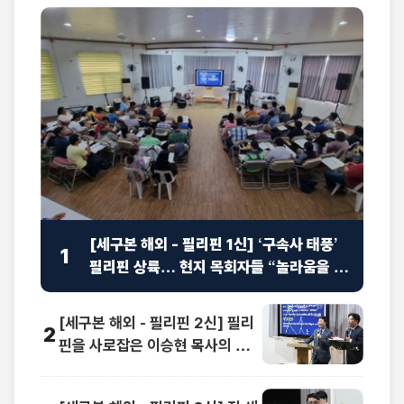
[세구본 해외 - 필리핀 1신] ‘구속사 태풍’
1
필리핀 상륙… 현지 목회자들 “놀라움을 넘
어선 충격”
[세구본 해외 - 필리핀 2신] 필리
2
핀을 사로잡은 이승현 목사의 맞
춤 강연 “족보가 보여요”