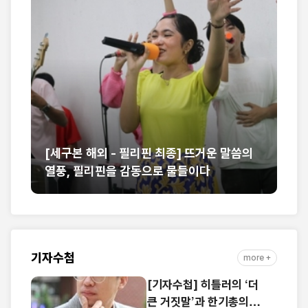
해
[세구본 해외 - 필리핀 최종] 뜨거운 말씀의
제
열풍, 필리핀을 감동으로 물들이다
만
기자수첩
more +
[기자수첩] 히틀러의 ‘더
큰 거짓말’과 한기총의