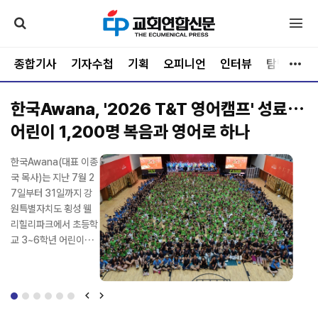
종합기사
기자수첩
기획
오피니언
인터뷰
탐방
문
예장합신, 기쁨의교회 사태로 총회-노회 정면
충돌… 9월 총회 앞두고 ‘빨간불’
세계 중화권 교회의 영
한국Awana(대표 이종
최근 예장합신(총회장
"예수가 길이다!" 강단
가난과 물질적 결핍이
전국의 크리스천들이
세계 중화권 교회의 영
한국Awana(대표 이종
적 부흥과 복음 사역을
국 목사)는 지난 7월 2
김성규 목사)에서 불거
에서 주성민 목사가 힘
가득한 세계 5대 빈민
매년 여름 손꼽아 기다
적 부흥과 복음 사역을
국 목사)는 지난 7월 2
위한 제35회 OCCK
7일부터 31일까지 강
진 기쁨의교회 영입 이
있게 외치자 예배당을
가, 필리핀 바세코(Bas
려온 영적 양식의 대성
위한 제35회 OCCK
7일부터 31일까지 강
(Overseas Chinese
원특별자치도 횡성 웰
슈가 총회와 노회의 정
가득 메운 청소년들도
eco) 마을. 그러나 그곳
회, 새에덴교회(담임 소
(Overseas Chinese
원특별자치도 횡성 웰
Conference in Kore
리힐리파크에서 초등학
면충돌로 비화하면서
한목소리로 "예수가 길
에는 세상의 시선이 감
강석 목사)의 ‘2026
Conference in Kore
리힐리파크에서 초등학
a) 아시아방한성회가 8
교 3~6학년 어린이를
교단 안팎의 이목이 집
이다!"를 외쳤다. 찬양이
히 가늠할 수 없는 순전
가.두.고 장년여름수련
a) 아시아방한성회가 8
교 3~6학년 어린이를
월 3일부터 7일까지 여
대상으로 '2026 Awa
중되고 있다. 총회 결의
시작되자 학생들은 자
한 신앙과 넘치는 기쁨
회’가 지난 8월 2일 화
월 3일부터 7일까지 여
대상으로 '2026 Awa
의도순복음교회와 오산
na T&T 영어캠프'를
의 해석을 둘러싼 법리
리에서 일어나 두 손을
이 살아 숨 쉬고 있었다.
려한 막을 올렸다. 오는
의도순복음교회와 오산
na T&T 영어캠프'를
리최자실기념금식기도
개최했다. '진리의 추적
공방은 물론 회의록 작
높이 들고 뛰며 하나님
사단법인 은성국제선교
8월 7일까지 6일간 총
리최자실기념금식기도
개최했다. '진리의 추적
원, 영산수련원에서 열
자'(요한복음 14:6)를
성의 적법성, 총회상설
을 찬양했고, 설교마다
회(이사장 김정자)와 은
7강에 걸쳐 진행되는
원, 영산수련원에서 열
자'(요한복음 14:6)를
린다. OCCK 아시아방
주제로 열린 이번 캠프
재판국 판결의 정당성,
큰 "아멘"으로 화답했
성국제선교회(이사장
이번 수련회는 본교회
린다. OCCK 아시아방
주제로 열린 이번 캠프