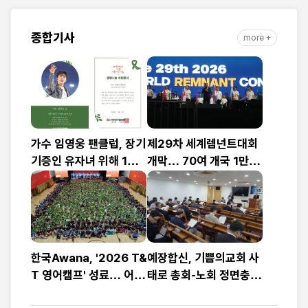
종합기사
more +
가수 임영웅 팬클럽, 장기
제29차 세계렘넌트대회
기증인 유자녀 위해 1천
개막… 70여 개국 1만2
만 원 기부
천여 명 참가
한국Awana, '2026 T&
예장합신, 기쁨의교회 사
T 영어캠프' 성료… 어린
태로 총회-노회 정면충
이 1,200명 복음과 영어
돌… 9월 총회 앞두고