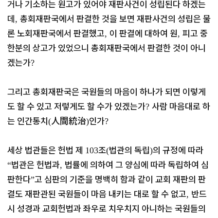
거나 기소하는 원고가 있어야 재판사건이 성립된다 하겠는
데
총회재판국에서 판결한 것을 보면 재판사건의 성립은 물
,
론 노회재판국에서 판결했고
이 판결에 대하여 원
피고 중
,
,
한분의 상고가 있었으니 총회재판국에서 판결한 것이 아니
겠는가
?
그리고 총회재판국은 국원들의 마음이 하나가 되면 이렇게
도 할 수 있고 저렇게도 할 수가 있겠는가
사람 마음대로 하
?
는 인간통치
人間統治
인가
(
)
?
세상 법관들은 헌법 제
조
법관의 독립
의 규정에 따라
103
(
)
법관은 헌법과
법률에 의하여 그 양심에 따라 독립하여 심
“
,
판한다
고 심판의 기준을 명백히 함과 같이 교회 재판의 판
”
결도 재판관된 국원들이 마음 내키는 대로 할 수 없고
반드
,
시 성경과 교회헌법과 좌우로 치우치지 아니하는 국원들의