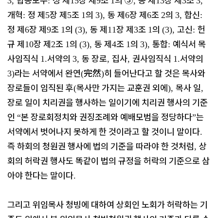
합동보수
정 제
장 제
조
의
③
동 제
장 제
조
3,
:
15
9
1
,
13
3
3,
개혁
정 제
장 제
조
의
동 제
장 제
조
의
합신
:
5
5
1
3),
6
6
2
3,
:
정 제
장 제
조
의
동 제
장 제
조
의
고신
헌
6
9
1
(3),
11
3
1
(3),
:
규 제
장 제
조
의
동 제
조
의
통합
예식서 목
10
2
1
(3),
4
1
3),
:
사임직식
서약의
동 장로
집사
권사임직식
서약의
1.
3,
,
,
1.
라는 서약에서 완연
完然
히 들어난다고 할 것은 목사와
3)
(
)
장로들이 임직된 후
목사만 가지는 교훈권 외에
목사 일
(
),
,
장로 일이 치리권을 행사하는 일이기에 치리권 행사의 기준
인
본 장로회정치와 권징조례와 예배모범을 정당하다
는
“
”
서약에서 벗어나지 못하게 한 것이라고 할 것이니 말이다
.
즉 하회의 청원권 행사에 법의 기준을 따라야 한 것처럼
상
,
회의 허락권 행사도 똑같이 법의 규정을 허락의 기준으로 삼
아야 한다는 말이다
.
그리고 위임목사 청빙에 대하여 상회인 노회가 허락하는 기