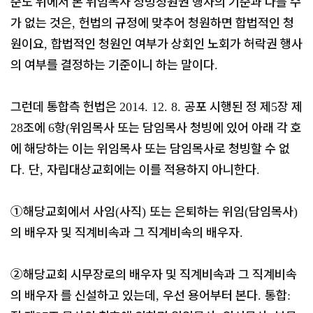
준도 위에서 본 위임목사 청빙청원권 행사의 기준과 다를 수
가 없는 것은
헌법의 규정에 맞추어 청원하면 합법적인 청
,
원이요
합법적인 청원인 여부가 상회인 노회가 허락권 행사
,
의 여부를 결정하는 기준이니 하는 말이다
.
그런데 통합측 헌법은
공포 시행된 정 제
장 제
2014. 12. 8.
5
조에
항
위임목사 또는 담임목사 청빙에 있어 아래 각 호
28
6
(
에 해당하는 이는 위임목사 또는 담임목사로 청빙할 수 없
다
단
자립대상교회에는 이를 적용하지 아니한다
.
,
.
①
해당교회에서 사임
사직
또는 은퇴하는 위임
담임목사
(
)
(
)
의 배우자 및 직계비속과 그 직계비속의 배우자
.
②
해당교회 시무장로의 배우자 및 직계비속과 그 직계비속
의 배우자 를 신설하고 있는데
우선 용어부터 본다
통합
,
.
: