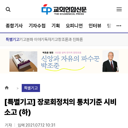
종합기사
기자수첩
기획
오피니언
인터뷰
탐방
문
특별기고
기고
분파 이야기
독자기고
창조론과 진화론
특별기고
[특별기고] 장로회정치의 통치기준 시비
소고 (하)
기자
입력 2021.07.12 10:31