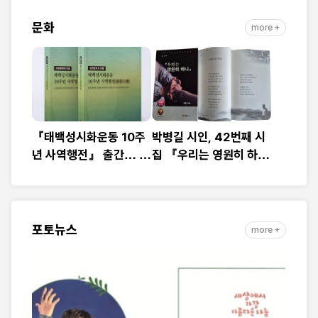
로 하나
‘빨간불’
문화
more +
『태백성시화운동 10주
박병길 시인, 42번째 시
년 사역행전』 출간… 교
집 『우리는 영원히 하
회연합·민관협력 10년 발
나』 출간
자취 담아
포토뉴스
more +