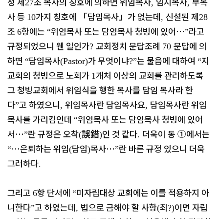
정 제
조 목사의 칭호에 의하면 위임목사
임시목사
부목
27
,
,
사 등
가지 칭호에
「
담임목사
」
가 없는데
신설된 제
10
,
28
조
항에는
위임목사 또는 담임목사 청빙에 있어
…
라고
6
“
”
규정되었으니 웬 일인가
교회정치 문답조례
문답에 의
?
70
하면
담임목사
가 무엇이냐
는 물음에 대하여
지
“
(Pastor)
?”
“
교회의 청빙으로 노회가
개처 이상의 교회를 관리하도록
1
그 청빙교회에서 위임식을 행한 목사를 담임 목사라 한
다
고 하였으니
위임목사란 담임목사요
담임목사란 위임
”
,
,
목사를 가리킴인데
위임목사 또는 담임목사 청빙에 있어
“
서
…
란 규정은 오착
誤錯
인 것 같다
더욱이 동
①
에서는
”
(
)
.
…
은퇴하는 위임
담임
목사
…
란 바른 규정 있으니 더욱
“
(
)
”
그러하다
.
그리고
항 단서에
미자립대상 교회에는 이를 적용하지 아
6
“
니한다
고 하였는데
법으로 금해야 할 사항
죄
이면 자립
”
,
(
?)