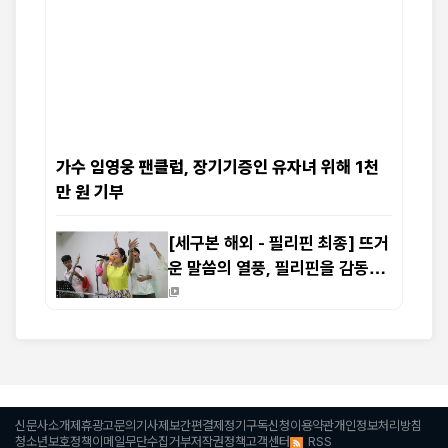
가수 임영웅 팬클럽, 장기기증인 유자녀 위해 1천
만 원 기부
[세구본 해외 - 필리핀 최종] 뜨거
운 말씀의 열풍, 필리핀을 감동으
로 물들이다
신문사소개
제휴광고문의
기사제보
간편결제
정기구독신청
이용약관
개인정보처리방침
RSS
청소년보호정책
이메일무단수집거부
저작권정책
고객센터