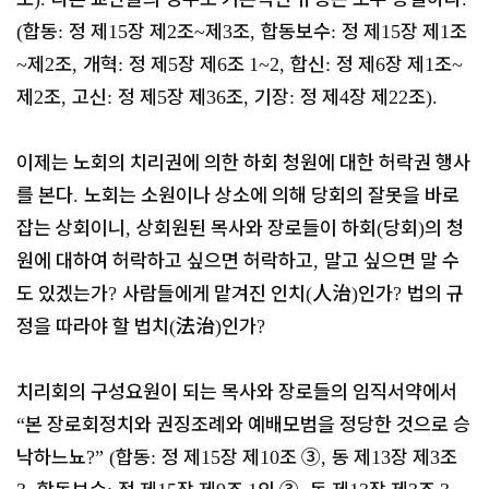
합동
정 제
장 제
조
제
조
합동보수
정 제
장 제
조
(
:
15
2
~
3
,
:
15
1
제
조
개혁
정 제
장 제
조
합신
정 제
장 제
조
~
2
,
:
5
6
1~2,
:
6
1
~
제
조
고신
정 제
장 제
조
기장
정 제
장 제
조
2
,
:
5
36
,
:
4
22
).
이제는 노회의 치리권에 의한 하회 청원에 대한 허락권 행사
를 본다
노회는 소원이나 상소에 의해 당회의 잘못을 바로
.
잡는 상회이니
상회원된 목사와 장로들이 하회
당회
의 청
,
(
)
원에 대하여 허락하고 싶으면 허락하고
말고 싶으면 말 수
,
도 있겠는가
사람들에게 맡겨진 인치
人治
인가
법의 규
?
(
)
?
정을 따라야 할 법치
法治
인가
(
)
?
치리회의 구성요원이 되는 목사와 장로들의 임직서약에서
본 장로회정치와 권징조례와 예배모범을 정당한 것으로 승
“
낙하느뇨
합동
정 제
장 제
조
③
동 제
장 제
조
?” (
:
15
10
,
13
3