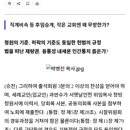
가
직계비속 등 후임승계, 작은 교회엔 왜 무방한가?
청원의 기준
허락의 기준도 동일한 헌법의 규정
,
법을 떠난 재량권
융통성 내세운 인간통치 옳은가
,
?
승전
그리하여 출석회원
분의
이상의 찬성을 얻어야 하
(
)
3
2
며
세례교인
입교인
과반수가 서명날인한 위임목사 청빙
,
(
)
청원서에 이력서
당회록 사본
공동의회록 사본을 첨부하
,
,
여 노회에 제출한다
통합
정 제
장 제
조
시찰위원회
. (
:
5
28
).
의 경유과정을 거쳐야 함은 물론이다
통합
정 제
장 제
(
:
11
79
조
다른 교단들의 경우도 기본적인 규정은 모두 동일하다
).
.