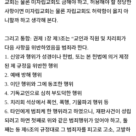
교회는 물론 미자립교회도 금해야 하고
허용해야 할 정당한
,
사항이면 미자립교회는 물론 자립교회도 허락함이 옳지 아
니할까 하고 생각해 본다
.
그리고 통합
권제
장 제
조는
교인과 직원 및 치리회가
:
1
3
“
다음 사항을 위반하였음을 범죄라 한다
.
신앙과 행위가 성경이나 헌법
또는 본 헌법에 의거 제정
1.
,
된 제 규정을 위반한 행위
예배 방해 행위
2.
이단 행위와 그에 동조한 행위
3.
기독교인으로 심히 부도덕한 행위
4.
치리회 석상에서 폭언
폭행
기물파괴 행위 등
5.
,
,
타인에게 범죄케 한 행위라고 하였으니
재판사건이 성립
6.
,
되려고 하면 첫째로 위와 같은 범죄행위가 있어야 하고
둘
,
째는 동 제
조의 규정대로 그 범죄자를 피고로 고소
고발하
6
,