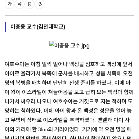
가
이충웅 교수(김천대학교)
여호수아는 아침 일찍 일어나 백성을 점호하고 백성에 앞서
아이로 올라가서 북쪽에 군사를 배치하고
성읍 서쪽에 오천
명의 복병을 배치하며 단단히 전쟁 준비를 하였다
이에 아
.
이 왕이 이스라엘이 쳐들어옴을 보고 급히 모든 백성과 함께
나가서 싸우러 나오니 여호수아는 거짓으로
지는 척하며 도
망하는 척하였다
이에 아이 왕과 온 백성은 성문을 열어 놓
.
고 무방비 상태로 이스라엘을
추격하였다
벧엘과 아이 사
.
이의 거리에 한
의 거리이었다
거기에 약 오천 명을 매
3km
.
복시키며 만반에 준비하였다
하나님이 함께하지 않으시면
.