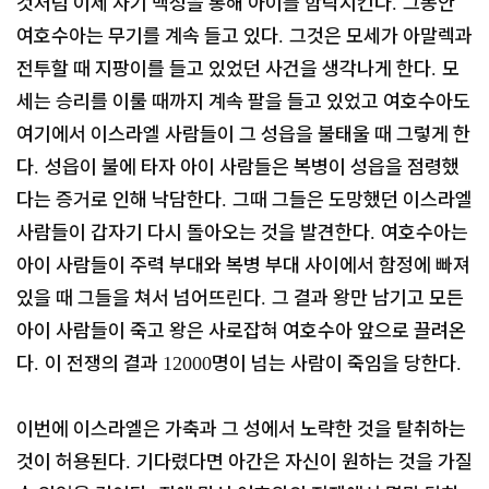
것처럼 이제 자기 백성을 통해 아이를 함락시킨다
그동안
.
여호수아는 무기를 계속 들고 있다
그것은 모세가 아말렉과
.
전투할 때 지팡이를 들고 있었던 사건을 생각나게 한다
모
.
세는 승리를 이룰 때까지 계속 팔을 들고 있었고 여호수아도
여기에서 이스라엘 사람들이 그 성읍을 불태울 때 그렇게 한
다
성읍이 불에 타자 아이 사람들은 복병이 성읍을 점령했
.
다는 증거로 인해 낙담한다
그때 그들은 도망했던 이스라엘
.
사람들이 갑자기 다시 돌아오는 것을 발견한다
여호수아는
.
아이 사람들이 주력 부대와 복병 부대 사이에서 함정에 빠져
있을 때 그들을 쳐서 넘어뜨린다
그 결과 왕만 남기고 모든
.
아이 사람들이 죽고 왕은 사로잡혀 여호수아 앞으로 끌려온
다
이 전쟁의 결과
명이 넘는 사람이 죽임을 당한다
.
12000
.
이번에 이스라엘은 가축과 그 성에서 노략한 것을 탈취하는
것이 허용된다
기다렸다면 아간은 자신이 원하는 것을 가질
.