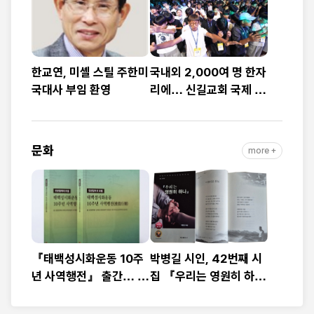
예배
대”
한교연, 미셸 스틸 주한미
국내외 2,000여 명 한자
국대사 부임 환영
리에… 신길교회 국제 청
소년·청년 성령콘퍼런스
성료
문화
more +
『태백성시화운동 10주
박병길 시인, 42번째 시
년 사역행전』 출간… 교
집 『우리는 영원히 하
회연합·민관협력 10년 발
나』 출간
자취 담아