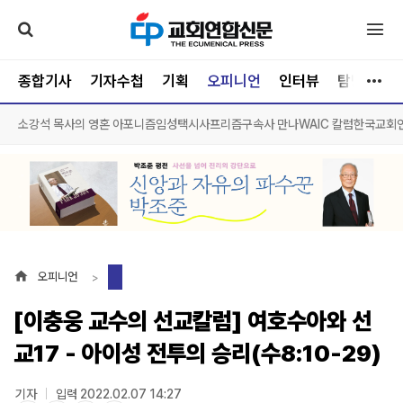
종합기사
기자수첩
기획
오피니언
인터뷰
탐방
문
소강석 목사의 영혼 아포니즘
임성택시사프리즘
구속사 만나
WAIC 칼럼
한국교회
오피니언
[이충웅 교수의 선교칼럼] 여호수아와 선
교17 - 아이성 전투의 승리(수8:10-29)
기자
입력 2022.02.07 14:27