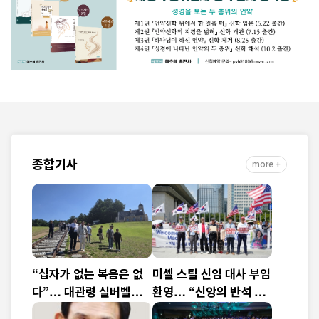
종합기사
more +
“십자가 없는 복음은 없
미셸 스틸 신임 대사 부임
다”… 대관령 실버벨교
환영… “신앙의 반석 위
회 김은호 목사 특별초청
에 한미동맹 새 도약 기