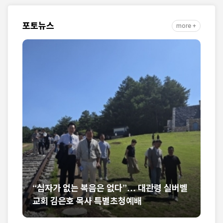
포토뉴스
more +
국
“십자가 없는 복음은 없다”… 대관령 실버벨
미
교회 김은호 목사 특별초청예배
석