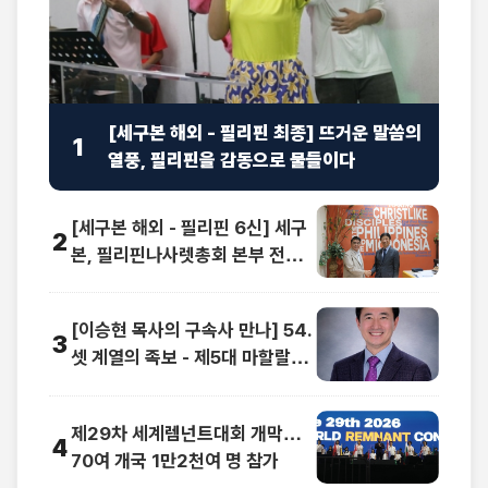
[세구본 해외 - 필리핀 최종] 뜨거운 말씀의
1
열풍, 필리핀을 감동으로 물들이다
[세구본 해외 - 필리핀 6신] 세구
2
본, 필리핀나사렛총회 본부 전격
방문
[이승현 목사의 구속사 만나] 54.
3
셋 계열의 족보 - 제5대 마할랄렐
(1)
제29차 세계렘넌트대회 개막…
4
70여 개국 1만2천여 명 참가