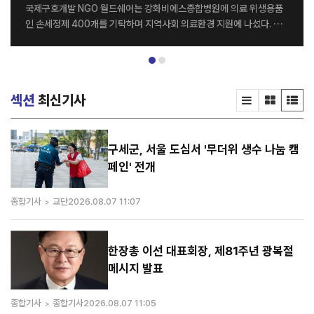
국제구호개발 NGO 월드쉐어는 강화비에스종합병원에 의료 위생용품
인 손세정제 400개를 기탁하며 지역사회 의료환경 지원에 나섰다. 전
달식은 지난달 26일 강화비에스종합병원 세미나실에서 열렸으며, 월드
쉐어 최순자 이사장과 강화비에스종합병원 김종영 병원장을 비롯한 양
기관 관계자들이 참석했다. 이번에 기탁된 손세정제는 병원 의료진과 내
원 환자들의 감염 예방 및 위생관리를 위해 활용될 예정이다. 양 기관은
섹션
최신기사
이번 나눔을 계기로 지역사회를 위한 다양한 사회공헌 활동을 지속적으
로 이어갈 계획이다. 강화비에스종합병원 김종영 병원장은 “병원을 이
용하는 환자와 의료진 모두에게 큰 도움을 주신 월드쉐어에 감사드린다.
특히 감염병 예방의 중요성이 더욱 커진 요즘, 이번 기탁이 병원 위생 관
구세군, 서울 도심서 '무더위 생수 나눔 캠
리에 실질적인 도움이 될 것으로 기대한다”고 말했다. 한편 월드쉐어는
페인' 전개
전 세계 20여 개국에서 그룹홈, 해외아동결연, 교...
종합기사
교단
2026.08.07 11:07
한장총 이선 대표회장, 제81주년 광복절
메시지 발표
종합기사
종합기사
2026.08.07 11:05