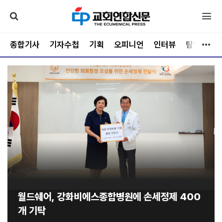
종합기사
기자수첩
기획
오피니언
인터뷰
탐방
문
월드쉐어, 강화비에스종합병원에 손세정제 400
개 기탁