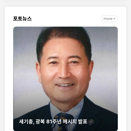
자취 담아
포토뉴스
more +
GAiN
세기총, 광복 81주년 메시지 발표
라 긴