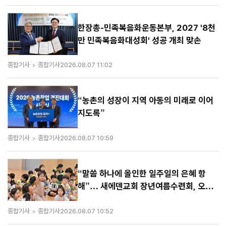
한장총-민족복음화운동본부, 2027 '8천
만 민족복음화대성회' 성공 개최 맞손
종합기사
종합기사
2026.08.07 11:02
“농촌의 성장이 지역 아동의 미래로 이어
지도록”
종합기사
종합기사
2026.08.07 10:59
“말씀 하나에 올인한 일주일의 은혜 항
해”… 새에덴교회 장년여름수련회, 오늘
마무리
종합기사
종합기사
2026.08.07 10:52