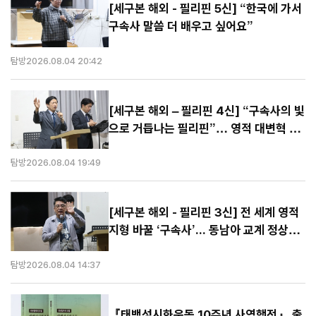
[세구본 해외 - 필리핀 5신] “한국에 가서
구속사 말씀 더 배우고 싶어요”
탐방
2026.08.04 20:42
[세구본 해외 – 필리핀 4신] “구속사의 빛
으로 거듭나는 필리핀”… 영적 대변혁 선
포
탐방
2026.08.04 19:49
[세구본 해외 - 필리핀 3신] 전 세계 영적
지형 바꿀 ‘구속사’... 동남아 교계 정상도
극찬
탐방
2026.08.04 14:37
『태백성시화운동 10주년 사역행전』 출