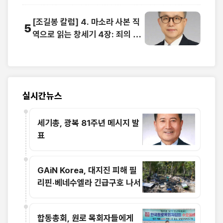
[조길봉 칼럼] 4. 마소라 사본 직
5
역으로 읽는 창세기 4장: 죄의 웅
크림과 에핳의 이름을 부르는 희
생물의 단
실시간뉴스
세기총, 광복 81주년 메시지 발
표
GAiN Korea, 대지진 피해 필
리핀·베네수엘라 긴급구호 나서
합동총회, 원로 목회자들에게