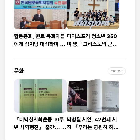
합동총회, 원로 목회자들
디아스포라 청소년 350
에게 삼계탕 대접하며 감
여 명, “그리스도의 군사
사 전해
로 일어나자”
문화
more +
『태백성시화운동 10주
박병길 시인, 42번째 시
년 사역행전』 출간… 교
집 『우리는 영원히 하
회연합·민관협력 10년 발
나』 출간