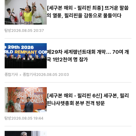
[세구본 해외 - 필리핀 최종] 뜨거운 말씀
의 열풍, 필리핀을 감동으로 물들이다
탐방
2026.08.05 20:37
제29차 세계렘넌트대회 개막… 70여 개
국 1만2천여 명 참가
종합기사
종합기사
2026.08.05 20:03
[세구본 해외 - 필리핀 6신] 세구본, 필리
핀나사렛총회 본부 전격 방문
탐방
2026.08.05 19:44