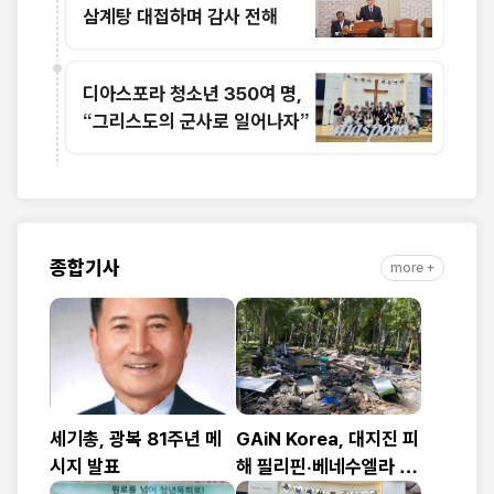
삼계탕 대접하며 감사 전해
디아스포라 청소년 350여 명,
“그리스도의 군사로 일어나자”
종합기사
more +
세기총, 광복 81주년 메
GAiN Korea, 대지진 피
시지 발표
해 필리핀·베네수엘라 긴
급구호 나서