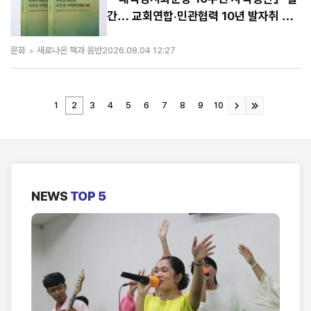
간… 교회연합·민관협력 10년 발자취 담
아
문화
새로나온 책과 음반
2026.08.04 12:27
1
2
3
4
5
6
7
8
9
10
NEWS
TOP 5