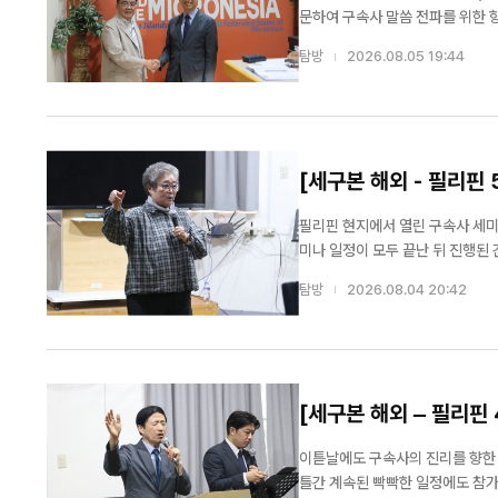
문하여 구속사 말씀 전파를 위한 
인근 태평양 지역으로 본격 확장될 수 있는 강력한 
탐방
2026.08.05 19:44
에만 국한되지 않고, 인근 ...
[세구본 해외 - 필리핀
필리핀 현지에서 열린 구속사 세미
미나 일정이 모두 끝난 뒤 진행된
이 벅찬 가슴을 안고 단상으로 앞다투어 모여들었다. 당초 예정된 시간을 훌쩍 
탐방
2026.08.04 20:42
장내는 이내 감사와 회...
[세구본 해외 – 필리핀
이튿날에도 구속사의 진리를 향한 
틀간 계속된 빡빡한 일정에도 참가한 목회자들의 눈빛은