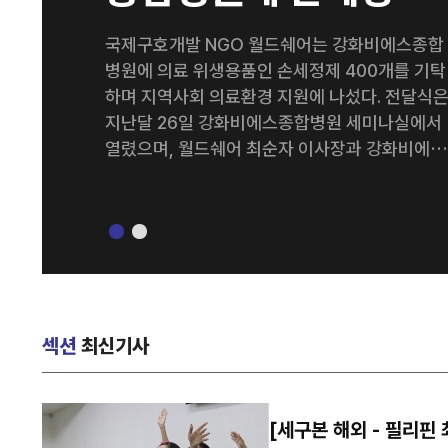
400개 기탁
국제구호개발 NGO 월드쉐어는 강화비에스종합
병원에 의료 위생용품인 손세정제 400개를 기탁
하며 지역사회 의료환경 지원에 나섰다. 전달식
지난달 26일 강화비에스종합병원 세미나실에서
열렸으며, 월드쉐어 최순자 이사장과 강화비에스
종합병원 김종영 병원장을 비롯한 양 기관 관계
들이 참석했다. 이번에 기탁된 손세정제는 병원 의
료진과 내원 환자들의 감염 예방 및 위생관리를 
해 활용될 예정이다. 양 기관은 이번 나눔을 계기
로 지역사회를 위한 다양한 사회공헌 활동을 지
적으로 이어갈 계획이다. 강화비에스종합병원 김
종영 병원장은 “병원을 이용하는 환자와 의료진
섹션
최신기사
모두에게 큰 도움을 주신 월드쉐어에 감사드린다
특히 감염병 예방의 중요성이 더욱 커진 요즘, 이
번 기탁이 병원 위생 관리에 실질적인 도움이 될
[세구본 해외 - 필리핀
것으로 기대한다”고 말했다. 한편 월드쉐어는 전