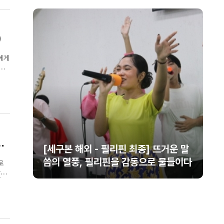
)
에게
,
보
운 말
제29차 세계렘넌트대회 개막… 70여
들이다
개국 1만2천여 명 참가
로
1~