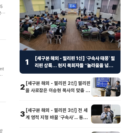
5
운
 안
[세구본 해외 - 필리핀 1신] ‘구속사 태풍’ 필
1
리핀 상륙… 현지 목회자들 “놀라움을 넘어
nt
선 충격”
 참
[세구본 해외 - 필리핀 2신] 필리핀
2
을 사로잡은 이승현 목사의 맞춤 강
연 “족보가 보여요”
[세구본 해외 - 필리핀 3신] 전 세
3
계 영적 지형 바꿀 ‘구속사’... 동남
아 교계 정상도 극찬
방