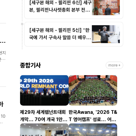
[세구본 해외 - 필리핀 6신] 세구
지키
본, 필리핀나사렛총회 본부 전격
방문
[세구본 해외 - 필리핀 5신] “한
국에 가서 구속사 말씀 더 배우고
 극
싶어요”
현지
종합기사
more +
감을
아
제29차 세계렘넌트대회
한국Awana, '2026 T&
10
개막… 70여 개국 1만2
T 영어캠프' 성료… 어린
천여 명 참가
이 1,200명 복음과 영어
한
로 하나