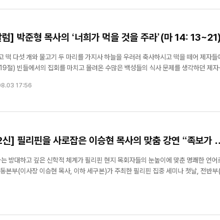
 박준형 목사의 ‘너희가 먹을 것을 주라’(마 14: 13~21
고 떡 다섯 개와 물고기 두 마리를 가지사 하늘을 우러러 축사하시고 떡을 떼어 제자들
제를 생각하던 제자들
의견을 냈습니다. 즉 여기는 아무것도 없는 빈들이라는 점과, 날이 이미 어두컴컴해진 점
8.03 17:56
 보...
 2신] 필리핀을 사로잡은 이승현 목사의 맞춤 강연 “족보가 
 5신] “한국에 가
[세구본 해외 - 필리핀 최종] 뜨거
우고 싶어요”
씀의 열풍, 필리핀을 감동으로 물
ory)라는 방대하고 깊은 신학적 체계가 필리핀 현지 목회자들의 눈높이에 맞춘 명쾌한 언어
본부(이사장 이승현 목사, 이하 세구본)가 주최한 필리핀 집중 세미나 첫날, 전반부(
나님의 언약과 메시아의 맥을 파헤치는 명강의의 연속이었다. 무엇보다 이번 세미나