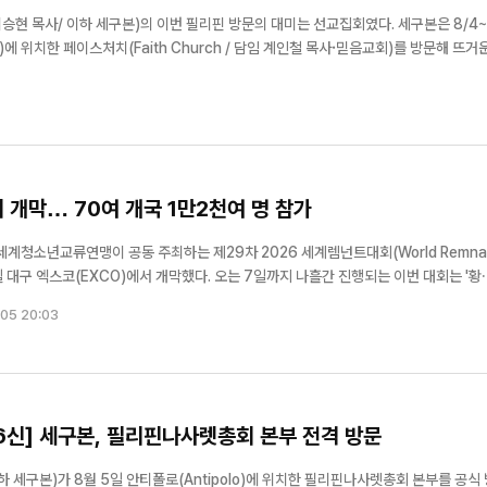
현 목사/ 이하 세구본)의 이번 필리핀 방문의 대미는 선교집회였다. 세구본은 8/4~
)에 위치한 페이스처치(Faith Church / 담임 계인철 목사·믿음교회)를 방문해 뜨거
다. 이번 선교에는 세구본 이사장 이승현 목사를 필두로 전국구속사아카데미 사무총장
..
개막… 70여 개국 1만2천여 명 참가
청소년교류연맹이 공동 주최하는 제29차 2026 세계렘넌트대회(World Remna
O)에서 개막했다. 오는 7일까지 나흘간 진행되는 이번 대회는 '황제를
8절)를 주제로 열리며, 전 세계 70여 개국에서 모인 렘넌트와 사역자 등 1만2천여 명이
05 20:03
석해 세계 복음화를 향한 비전을 함께 나누고 있다. 특...
 6신] 세구본, 필리핀나사렛총회 본부 전격 방문
세구본)가 8월 5일 안티폴로(Antipolo)에 위치한 필리핀나사렛총회 본부를 공식 