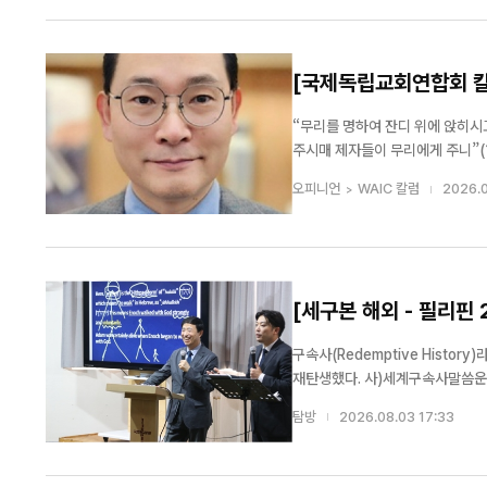
[국제독립교회연합회 칼럼]
“무리를 명하여 잔디 위에 앉히시
주시매 제자들이 무리에게 주니”(19절) 빈들에서의 집회를 마치고 몰려온 수많은 백성들의 식사 문
이 고민 끝에 예수님께 자신들의 
오피니언
WAIC 칼럼
2026.0
그리고 이런 상황이니 저들을 마을로
[세구본 해외 - 필리핀
[세구본 해외 - 필리핀
여요”
서 구속사 말씀 더 배
구속사(Redemptive Hist
재탄생했다. 사)세계구속사말씀운동
5강) 강의는 성경 속 족보에 숨겨진 하
탐방
2026.08.03 17:33
에서는 필리핀 현지 목회자...