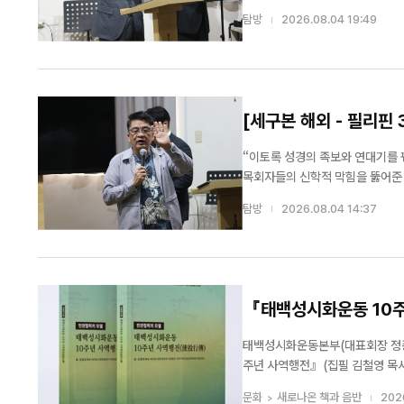
미크로네시아 나사렛교회 총괄책임자 D
탐방
2026.08.04 19:49
며 구속사 말씀에 깊은 경...
[세구본 해외 - 필리핀 
찬
“이토록 성경의 족보와 연대기를 
목회자들의 신학적 막힘을 뚫어준 명쾌한 해답이다.” 구속사 말씀이 그야말로 
일 필리핀에 상륙한 구속사 1호 
탐방
2026.08.04 14:37
준비...
『태백성시화운동 10주
태백성시화운동본부(대표회장 정종옥
주년 사역행전』(집필 김철영 목사, 세계성시화운동
출범 이후 교회연합과 민관협력을 
문화
새로나온 책과 음반
202