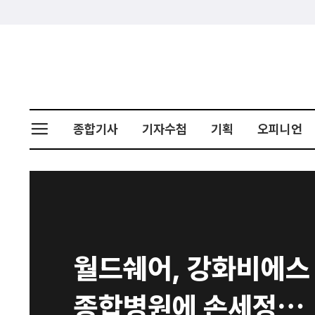
종합기사
기자수첩
기획
오피니언
월드쉐어, 강화비에스
종합병원에 손세정제