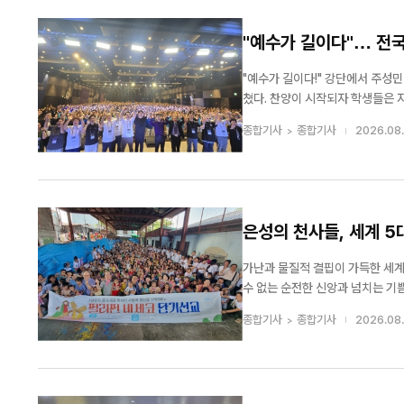
"예수가 길이다"… 전국
"예수가 길이다!" 강단에서 주성민 목사가 힘 있게 외치자 예배당을 가득 메운 청소년들도 한목소리로 "예수가 길이다!"를 외
쳤다. 찬양이 시작되자 학생들은 자
했다. 통성기도 시간에는 곳곳에서
종합기사
종합기사
2026.08.
기도에 몰입했다. 집회는 매일 밤 1
은성의 천사들, 세계 
가난과 물질적 결핍이 가득한 세계 
수 없는 순전한 신앙과 넘치는 기쁨이 살아 숨 쉬고 있었다. 사단법인
사장 한형규)는 지난 7월 30일
종합기사
종합기사
2026.08.
시선이 아닌, 하나님 안에서...