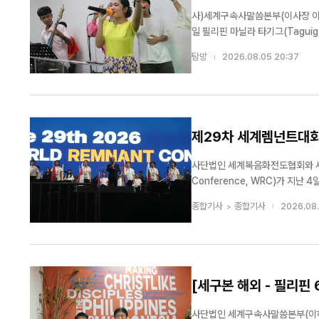
세계 20여 개국에서 그룹홈, 해외아동결연, 교...
사)세계구속사말씀본부(이사장 이승
일 필리핀 마닐라 타기그(Taguig
은혜의 선교 집회와 심방을 진행했
탐방
2026.08.05 20:37
현태 목사, 통역 김다니엘 목사가 함.
제29차 세계렘넌트대회 
사단법인 세계복음화전도협회와 세계
Conference, WRC)가 지난 4일 대구 엑스코(EXC
살린 영적 황제'(창세기 41장 3
종합기사
종합기사
2026.08.
[세구본 해외 - 필리핀
사단법인 세계구속사말씀본부(이하 