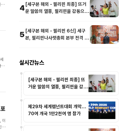
[세구본 해외 - 필리핀 최종] 뜨거
론,
4
운 말씀의 열풍, 필리핀을 감동으로
물들이다
[세구본 해외 - 필리핀 6신] 세구
5
본, 필리핀나사렛총회 본부 전격 방
문
 세
실시간뉴스
자들
[세구본 해외 - 필리핀 최종] 뜨
거운 말씀의 열풍, 필리핀을 감동
으로 물들이다
제29차 세계렘넌트대회 개막…
선포
70여 개국 1만2천여 명 참가
 이