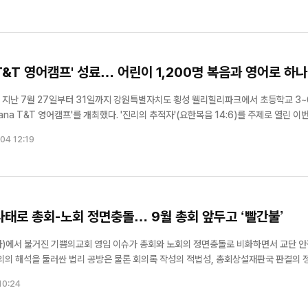
첫 사례라는 점에서 의미를 더한다. 태...
 T&T 영어캠프' 성료… 어린이 1,200명 복음과 영어로 하나
는 지난 7월 27일부터 31일까지 강원특별자치도 횡성 웰리힐리파크에서 초등학교 3~
했다. '진리의 추적자'(요한복음 14:6)를 주제로 열린 이번 캠
단 과정을 마친 T&T 클럽원 800명을 비롯해 인솔교사, 청소년 스태프(YM), 영어 
04 12:19
태로 총회-노회 정면충돌… 9월 총회 앞두고 ‘빨간불’
)에서 불거진 기쁨의교회 영입 이슈가 총회와 노회의 정면충돌로 비화하면서 교단 안
달아 제기되면서 갈등은 최고조로 치닫는 양상이다. 특히 중서울노회가 총회를 향해 녹
10:24