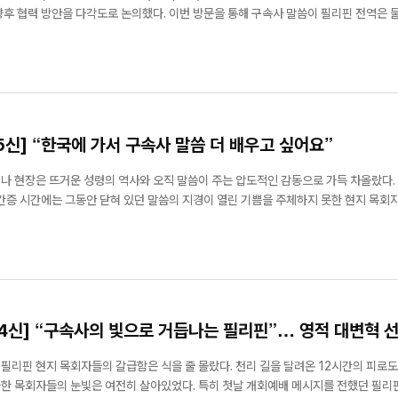
향후 협력 방안을 다각도로 논의했다. 이번 방문을 통해 구속사 말씀이 필리핀 전역은 물
교두보가 마련될 전망이다. 특히 필리핀나사렛교단은 필리핀 국내 선교
 5신] “한국에 가서 구속사 말씀 더 배우고 싶어요”
나 현장은 뜨거운 성령의 역사와 오직 말씀이 주는 압도적인 감동으로 가득 차올랐다.
 간증 시간에는 그동안 닫혀 있던 말씀의 지경이 열린 기쁨을 주체하지 못한 현지 목회
넘어 무려 7명의 목회자가 마이크를 잡았고,
 4신] “구속사의 빛으로 거듭나는 필리핀”… 영적 대변혁 
필리핀 현지 목회자들의 갈급함은 식을 줄 몰랐다. 천리 길을 달려온 12시간의 피로도,
 여전히 살아있었다. 특히 첫날 개회예배 메시지를 전했던 필리핀·