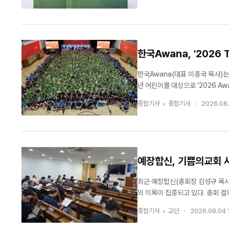
한국Awana, '2026
한국Awana(대표 이종국 목사)
년 어린이를 대상으로 '2026 Awana T&T 영어캠프'를 개최
프에는 전국 80여 개 교회에서 입
종합기사
종합기사
2026.08.
선교팀, 본부 스태프 등...
예장합신, 기쁨의교회 사
최근 예장합신(총회장 김성규 목사
의 이목이 집중되고 있다. 총회 결의의 해석을 둘러싼 법리 공방은 물론 회의록 작성의 적법성, 총회상설재판국 판결의 정당
성, 총회 의사정족수 문제까지 잇
종합기사
교단
2026.08.04 
록까지 공개하며 정면 반박...