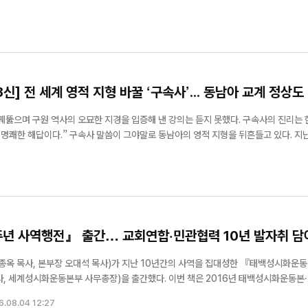
r. Arnel Philiin(아르넬 필린) 감독은 이튿날 일정까지 참석해 끝까지 자리를 
3신] 전 세계 영적 지형 바꿀 ‘구속사’... 동남아 교계 정상도
꿰뚫으며 구원 역사의 오묘한 지경을 입증해 낸 강의는 듣지 못했다. 구속사의 진리는 
동남아의 영적 지형을 뒤흔들고 있다. 지난 2
태풍이 이승현 목사의 강의를 통해 필리핀은 물론 동남아 전역을 은혜의 소용돌이로 휘
년 사역행전』 출간… 교회연합·민관협력 10년 발자취 담
 목사, 본부장 오대석 목사)가 지난 10년간의 사역을 집대성한 『태백성시화운동 
본부 사무총장)을 출간했다. 이번 책은 2016년 태백성시화운동본부
통해 펼쳐온 사역을 정리한 기록물로, 한 도시의 성시화운동 역사를 체계적으로 정리
6.08.04 12:27