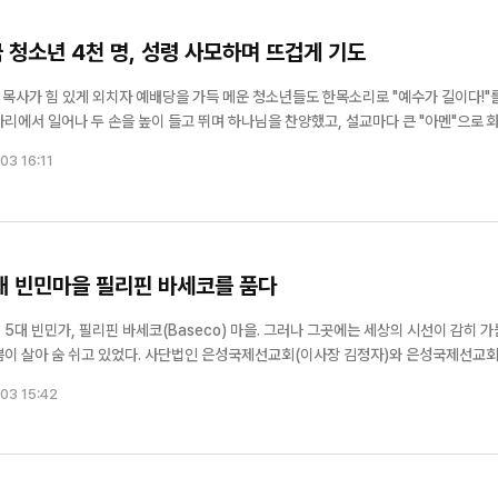
 청소년 4천 명, 성령 사모하며 뜨겁게 기도
리에서 일어나 두 손을 높이 들고 뛰며 하나님을 찬양했고, 설교마다 큰 "아멘"으로 
 눈물의 회개와 간절한 기도가 이어졌으며, 일부 학생들은 무릎을 꿇고 성령을 사모하
03 16:11
2시를 훌쩍...
5대 빈민마을 필리핀 바세코를 품다
5대 빈민가, 필리핀 바세코(Baseco) 마을. 그러나 그곳에는 세상의 시선이 감히 
 은성국제선교회(이사장 김정자)와 은성국제선교회(이
부터 8월 1일까지 3일간 바세코 현지를 찾았다. 선교팀은 불쌍히 여기는 마음이나 동정
03 15:42