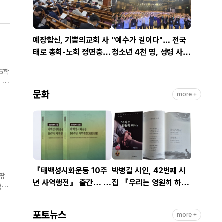
예장합신, 기쁨의교회 사
"예수가 길이다"… 전국
태로 총회-노회 정면충
청소년 4천 명, 성령 사모
돌… 9월 총회 앞두고 ‘빨
하며 뜨겁게 기도
6학
간불’
문화
단기
more +
『태백성시화운동 10주
박병길 시인, 42번째 시
팎
년 사역행전』 출간… 교
집 『우리는 영원히 하
회연합·민관협력 10년 발
나』 출간
취
자취 담아
포토뉴스
more +